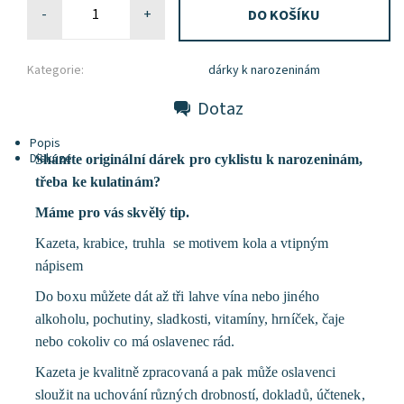
-
+
Kategorie:
dárky k narozeninám
Dotaz
Popis
Diskuze
Sháníte originální dárek pro cyklistu k narozeninám,
třeba ke kulatinám?
Máme pro vás skvělý tip.
Kazeta, krabice, truhla se motivem kola a vtipným
nápisem
Do boxu můžete dát až tři lahve vína nebo jiného
alkoholu, pochutiny, sladkosti, vitamíny, hrníček, čaje
nebo cokoliv co má oslavenec rád.
Kazeta je kvalitně zpracovaná a pak může oslavenci
sloužit na uchování různých drobností, dokladů, účtenek,