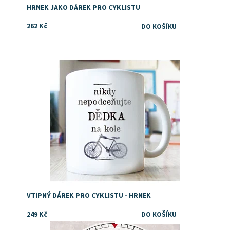
HRNEK JAKO DÁREK PRO CYKLISTU
262 Kč
Vtipný dárek pro cyklistu, kolaře, kamaráda, tátu,
dědečka nebo kolegu
Dostupnost:
Skladem
Značka:
DejDar
VTIPNÝ DÁREK PRO CYKLISTU - HRNEK
249 Kč
Dostupnost:
Skladem