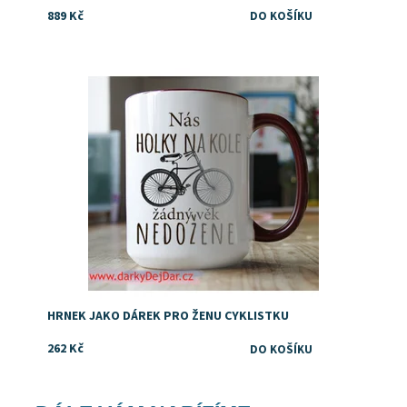
889 Kč
Vtipný dárek pro cyklistku, kolařku, kamarádku, maminku,
zkrátka každou správnou ženu na kole
Dostupnost:
Skladem
Značka:
DejDar
HRNEK JAKO DÁREK PRO ŽENU CYKLISTKU
262 Kč