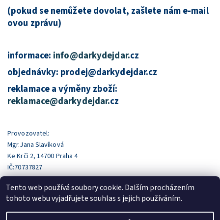
(pokud se nemůžete dovolat, zašlete nám e-mail
ovou zprávu)
informace:
info@darkydejdar.
cz
objednávky: prodej@darkydejdar.cz
reklamace a výměny zboží:
reklamace@darkydejdar.
cz
Provozovatel:
Mgr.Jana Slavíková
Ke Krči 2, 14700 Praha 4
IČ:70737827
Tento web používá soubory cookie. Dalším procházením
tohoto webu vyjadřujete souhlas s jejich používáním.