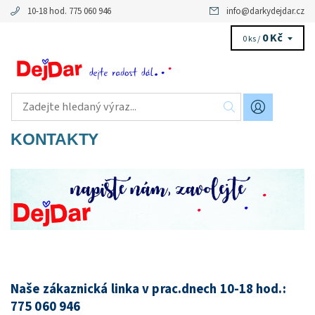
10-18 hod. 775 060 946
info
@
darkydejdar.cz
0 Kč
0 ks /
KONTAKTY
Naše zákaznická linka v prac.dnech 10-18 hod.:
775 060 946