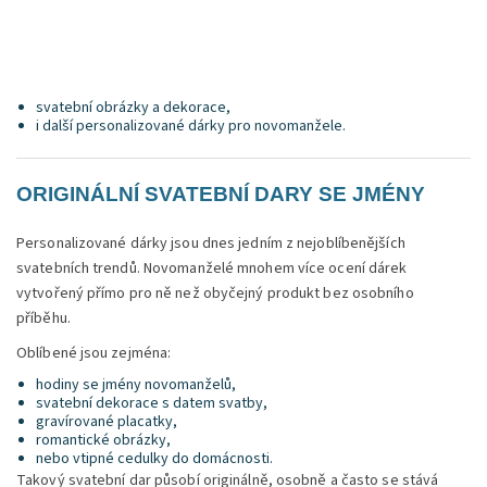
svatební obrázky a dekorace,
i další personalizované dárky pro novomanžele.
ORIGINÁLNÍ SVATEBNÍ DARY SE JMÉNY
Personalizované dárky jsou dnes jedním z nejoblíbenějších
svatebních trendů. Novomanželé mnohem více ocení dárek
vytvořený přímo pro ně než obyčejný produkt bez osobního
příběhu.
Oblíbené jsou zejména:
hodiny se jmény novomanželů,
svatební dekorace s datem svatby,
gravírované placatky,
romantické obrázky,
nebo vtipné cedulky do domácnosti.
Takový svatební dar působí originálně, osobně a často se stává