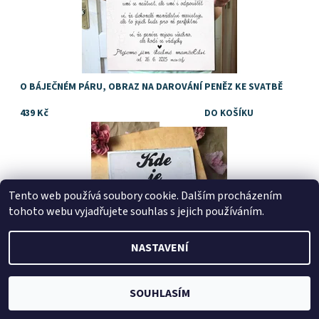
O BÁJEČNÉM PÁRU, OBRAZ NA DAROVÁNÍ PENĚZ KE SVATBĚ
439 Kč
Přinášíme vám nápa, tip, jak vtipně darovat peníze ke svatbě
Dostupnost:
Skladem
Tento web používá soubory cookie. Dalším procházením
tohoto webu vyjadřujete souhlas s jejich používáním.
NASTAVENÍ
SOUHLASÍM
OBRAZ, PENÍZE JAKO SVATEBNÍ DAR