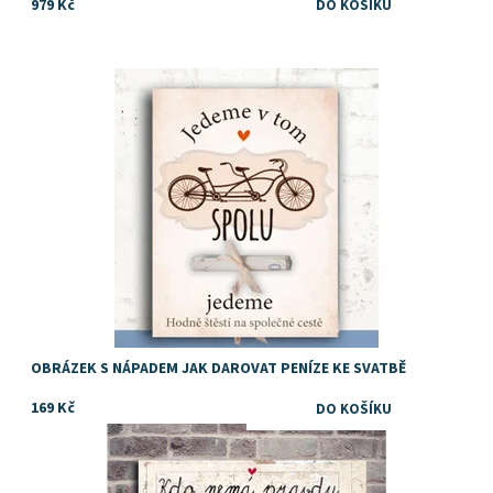
979 Kč
Tip jak vtipně darovat peníze ke svatbě
Dostupnost:
Skladem
OBRÁZEK S NÁPADEM JAK DAROVAT PENÍZE KE SVATBĚ
169 Kč
tip na vtipný dárek ke svatě nebo k výročí svatby
Dostupnost:
Skladem