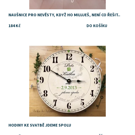
NAUŠNICE PRO NEVĚSTY, KDYŽ HO MILUJEŠ, NENÍ CO ŘEŠIT..
184 Kč
Nápad na originální svatební dárek
Dostupnost:
Skladem
HODINY KE SVATBĚ JDEME SPOLU