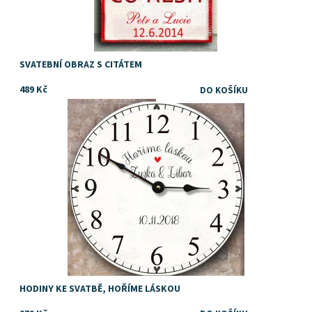
SVATEBNÍ OBRAZ S CITÁTEM
489 Kč
Dárek pro hasiče ke svatbě nebo výročí svatby
Dostupnost:
Skladem
HODINY KE SVATBĚ, HOŘÍME LÁSKOU