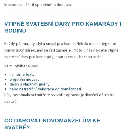
krásnou součástí společného domova.
VTIPNÉ SVATEBNÍ DARY PRO KAMARÁDY I
RODINU
Každý pár má jiný styl a smysl pro humor. Někdo ocení elegantní
romantický dárek, jiný se rád zasměje. Proto u nás najdete vtipné
svatební dary pro kamarády, sourozence i blízkou rodinu.
Velmi oblíbené jsou:
humorné texty,
originální motivy,
dárky s vlastními jmény,
nebo netradiční dekorace do domácnosti.
Díky personalizaci můžete vytvořit opravdu jedinečný dárek ke
svatbě.
CO DAROVAT NOVOMANŽELŮM KE
SVATBĚ?