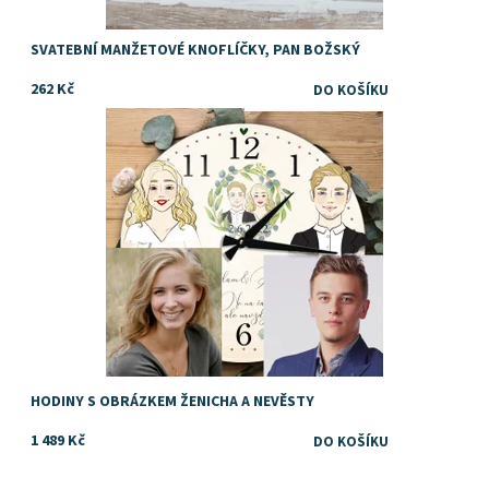
SVATEBNÍ MANŽETOVÉ KNOFLÍČKY, PAN BOŽSKÝ
262 Kč
Výjimečný a vtipný dárek ke svatbě třeba pro kamarády.
Dostupnost:
Skladem
HODINY S OBRÁZKEM ŽENICHA A NEVĚSTY
1 489 Kč