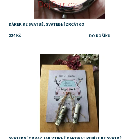
DÁREK KE SVATBĚ, SVATEBNÍ ZRCÁTKO
224 Kč
Nápad tip jak vtipně darovat peníze ke svatbě
Dostupnost:
Skladem
SVATEBNÍ OBRAZ JAK VTIPNĚ DAROVAT PENÍZE KE SVATBĚ