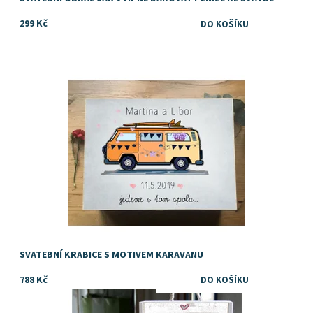
299 Kč
Originální dar ke svatbě
Dostupnost:
Skladem
SVATEBNÍ KRABICE S MOTIVEM KARAVANU
788 Kč
Tip na svatební dar s osobním motivem.
Dostupnost:
Skladem