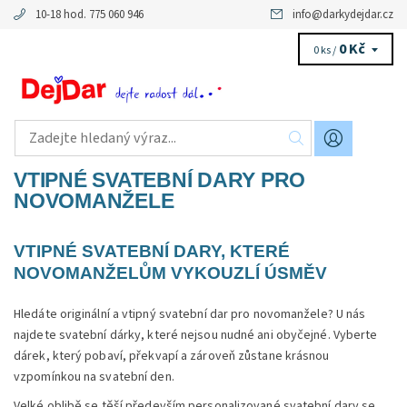
10-18 hod. 775 060 946
info
@
darkydejdar.cz
0 Kč
0 ks /
VTIPNÉ SVATEBNÍ DARY PRO
NOVOMANŽELE
VTIPNÉ SVATEBNÍ DARY, KTERÉ
NOVOMANŽELŮM VYKOUZLÍ ÚSMĚV
Hledáte originální a vtipný svatební dar pro novomanžele? U nás
najdete svatební dárky, které nejsou nudné ani obyčejné. Vyberte
dárek, který pobaví, překvapí a zároveň zůstane krásnou
vzpomínkou na svatební den.
Velké oblibě se těší především personalizované svatební dary se