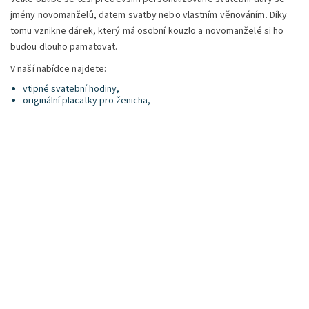
jmény novomanželů, datem svatby nebo vlastním věnováním. Díky
tomu vznikne dárek, který má osobní kouzlo a novomanželé si ho
budou dlouho pamatovat.
V naší nabídce najdete:
vtipné svatební hodiny,
originální placatky pro ženicha,