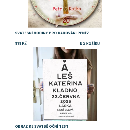
SVATEBNÍ HODINY PRO DAROVÁNÍ PENĚZ
878 Kč
Vtipný a originální svatební dar
Dostupnost:
Skladem
Značka:
DejDar
OBRAZ KE SVATBĚ OČNÍ TEST