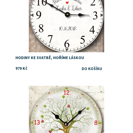
HODINY KE SVATBĚ, HOŘÍME LÁSKOU
979 Kč
Dárek pro darování peněz novomanželům ke svatbě.
Dostupnost:
Skladem