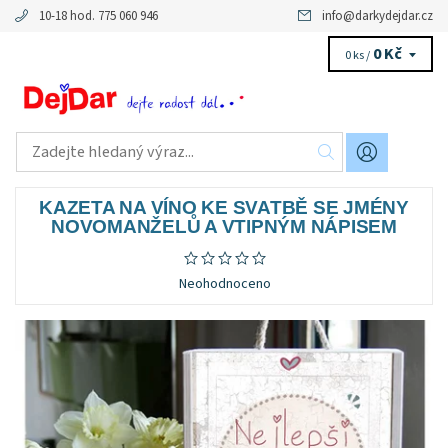
10-18 hod. 775 060 946
info
@
darkydejdar.cz
0 Kč
0 ks /
KAZETA NA VÍNO KE SVATBĚ SE JMÉNY
NOVOMANŽELŮ A VTIPNÝM NÁPISEM
Neohodnoceno