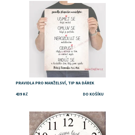
Dostupnost:
Skladem
Značka:
DejDar
PRAVIDLA PRO MANŽELSVÍ, TIP NA DÁREK
439 Kč
Dárek pro hasiče ke svatbě nebo výročí svatby
Dostupnost:
Skladem