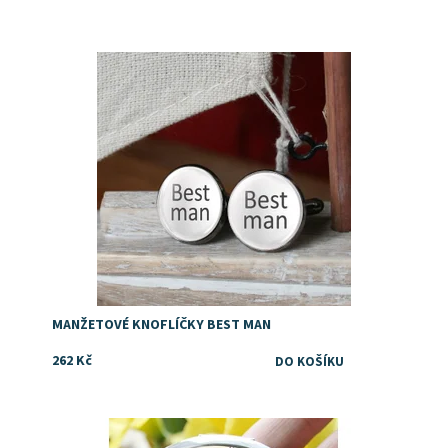
Dostupnost:
Skladem
MANŽETOVÉ KNOFLÍČKY BEST MAN
262 Kč
Věnování pro družičku