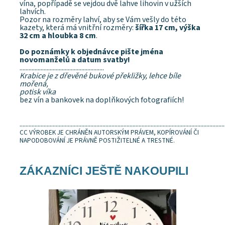
vína, popřípadě se vejdou dvě lahve lihovin v užších
lahvích.
Pozor na rozměry lahví, aby se Vám vešly do této
kazety, která má vnitřní rozměry:
šířka 17 cm, výška
32 cm a hloubka 8 cm
.
Do poznámky k objednávce pište jména
novomanželů a datum svatby!
........................................................
Krabice je z dřevěné bukové překližky, lehce bíle
mořená,
potisk víka
bez vín a bankovek na doplňkových fotografiích!
........................................................................................................................................
CC VÝROBEK JE CHRÁNĚN AUTORSKÝM PRÁVEM, KOPÍROVÁNÍ ČI
NAPODOBOVÁNÍ JE PRÁVNĚ POSTIŽITELNÉ A TRESTNÉ.
ZÁKAZNÍCI JEŠTĚ NAKOUPILI
Dostupnost:
Skladem
Značka:
DejDar