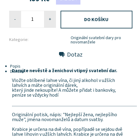
-
+
Originální svatební dary pro
Kategorie:
novomanžele
Dotaz
Popis
Darujte nevěstě a ženichovi vtipný svatební dar.
Diskuze
Vložte oblíbené lahve vína, či jiný alkohol v užších
lahvích a máte originální dárek,
který jinde nekoupíte! A můžete přidat i bankovky,
peníze se vždycky hodí
........................................................................................................................................
Originální potisk, nápis: "Nejlepší žena, nejlepšího
muže", jména novomanželů a datum svatby.
Krabice je určena na dvě vína, popřípadě se vejdou dvě
lahve lihovin v užších lahvích. Krabice je určena na dvě