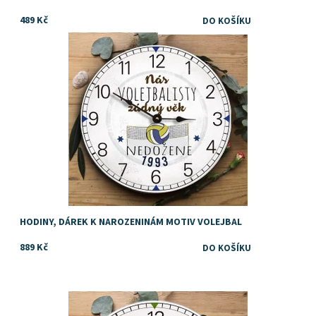
489 Kč
Dostupnost:
Skladem
Značka:
DejDar
HODINY, DÁREK K NAROZENINÁM MOTIV VOLEJBAL
889 Kč
Dostupnost:
Skladem
Značka:
DejDar