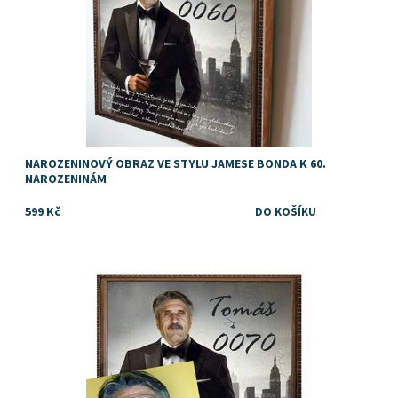
NAROZENINOVÝ OBRAZ VE STYLU JAMESE BONDA K 60.
NAROZENINÁM
599 Kč
Super - originální a vtipný dárek k 70. narozeninám pro muže
Dostupnost:
Skladem