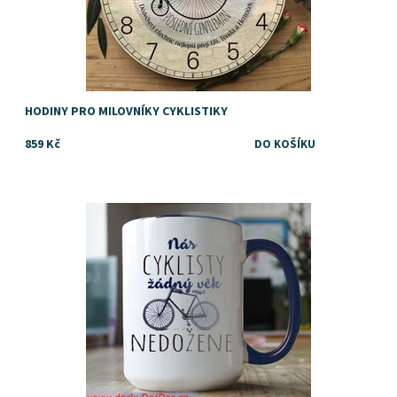
HODINY PRO MILOVNÍKY CYKLISTIKY
859 Kč
Vtipný dárek pro cyklistu, kolaře, kamaráda, tátu, dědečka nebo
kolegu
Dostupnost:
Skladem
Značka:
DejDar