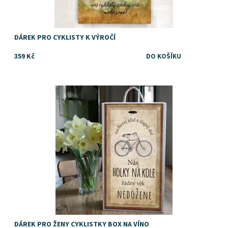
DÁREK PRO CYKLISTY K VÝROČÍ
359 Kč
Kazeta, krabice nebo box na víno nebo jiný alkohol, pochutiny
nebo drobné dárky jako dárek pro věčně mladou cyklistku
Dostupnost:
Skladem
DÁREK PRO ŽENY CYKLISTKY BOX NA VÍNO