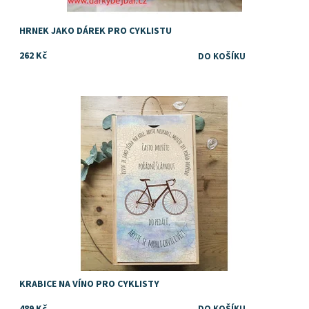
HRNEK JAKO DÁREK PRO CYKLISTU
262 Kč
Kazeta, krabice nebo box na víno nebo jiný alkohol, pochutiny
nebo drobné dárky jako dárek pro vášnivého cyklistu
Dostupnost:
Skladem
KRABICE NA VÍNO PRO CYKLISTY
489 Kč