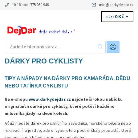
10-18 hod. 775 060 946
info
@
darkydejdar.cz
0 Kč
0 ks /
DÁRKY PRO CYKLISTY
TIPY A NÁPADY NA DÁRKY PRO KAMARÁDA, DĚDU
NEBO TATÍNKA CYKLISTU
Na e-shopu
www.darkydejdar.cz
najdete širokou nabídku
originálních dárků pro cyklisty, které potěší každého
milovníka jízdy na dvou kolech.
Ať už hledáte dárek pro silničního závodníka, horského bikera nebo
rekreačního jezdce, zde si vyberete z pestré škály produktů, které
kombinují praktičnost, vtip a osobní přístup.