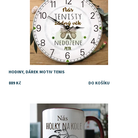
HODINY, DÁREK MOTIV TENIS
889 Kč
Vtipný dárek pro cyklistku, kolařku, kamarádku, maminku, zkrátka
každou správnou ženu na kole
Dostupnost:
Skladem
Značka:
DejDar