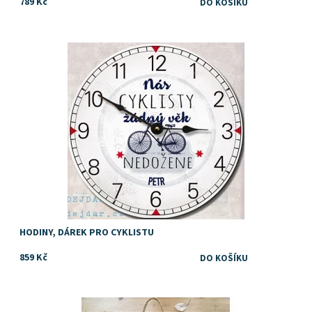
789 Kč
Dostupnost:
Skladem
Značka:
DejDar
HODINY, DÁREK PRO CYKLISTU
859 Kč
Kazeta, krabice nebo box na víno nebo jiný alkohol, pochutiny