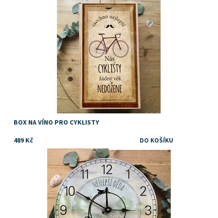
nebo drobné dárky jako dárek pro vášnivého cyklistu
Dostupnost:
Skladem
BOX NA VÍNO PRO CYKLISTY
489 Kč
Dárek pro dědečka, sportovce a cyklistu
Dostupnost:
Skladem