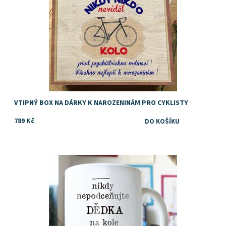
VTIPNÝ BOX NA DÁRKY K NAROZENINÁM PRO CYKLISTY
789 Kč
Vtipný dárek pro cyklistu, kolaře, kamaráda, tátu, dědečka nebo
kolegu
Dostupnost:
Skladem
Značka:
DejDar