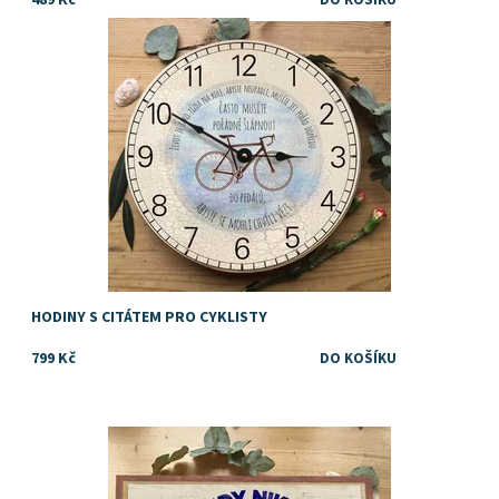
dárek pro muže, co miluje jízdu na kole
Dostupnost:
Skladem
Značka:
DejDar
HODINY S CITÁTEM PRO CYKLISTY
799 Kč
Dostupnost:
Skladem