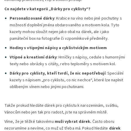
Co najdete v kategorii „Dárky pro cyklisty“?
Personalizované dárky
:
Krabice na víno nebo jiné pochutiny s
možností doplnění jména obdarovaného a motivem kola.
Tyto
kazety mohou sloužit nejen jako obal na dárek, ale i jako
památeční box na fotografie či vzpomínkové předměty.
Hodiny s vtipnými nápisy a cyklistvickým motivem
Vtipné a kreativní dárky
:
Hrníčky s nápisy, cedule s humornými
texty nebo obrázky s citáty, retro teploměry s motivem kol.
Dárky pro cyklisty, kteří tvrdí, že nic nepotřebují
:
Speciální
kazety s nápisem „pro cyklistu, co nic nechce“, které lze naplnit
oblíbeným vínem nebo jinými pochutinami.
Takže prokud hledáte dárek pro cyklistu k narozeninám, svátku,
Vánocům nebo jen tak pro radost, jste na správném místě.
Víme, že je těžké takovému
muži vybrat dárek.
Často oboru
nezorumíme a nevíme, co muž už třeba má. Pokud hledáte
dárek