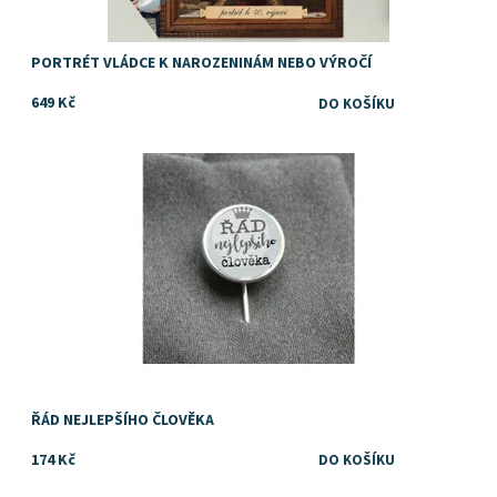
PORTRÉT VLÁDCE K NAROZENINÁM NEBO VÝROČÍ
649 Kč
Dárek pro každou příležitost
Dostupnost:
Skladem
ŘÁD NEJLEPŠÍHO ČLOVĚKA
174 Kč