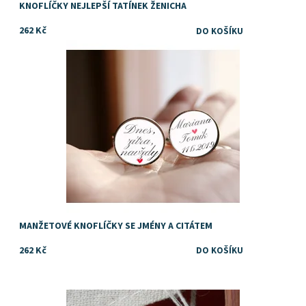
KNOFLÍČKY NEJLEPŠÍ TATÍNEK ŽENICHA
262 Kč
Manžetky se jmény
Dostupnost:
Skladem
MANŽETOVÉ KNOFLÍČKY SE JMÉNY A CITÁTEM
262 Kč
Dostupnost:
Skladem