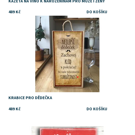
KAZETA NA VÍNO K NAROZENINÁM PRO MUŽE I ŽENY
489 Kč
Dostupnost:
Skladem
KRABICE PRO DĚDEČKA
489 Kč
Dostupnost:
Skladem
Značka:
DejDar