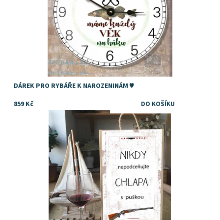
DÁREK PRO RYBÁŘE K NAROZENINÁM ♥
859 Kč
TIP na dárek k výročí pro muže
Dostupnost:
Skladem
Značka:
DejDar