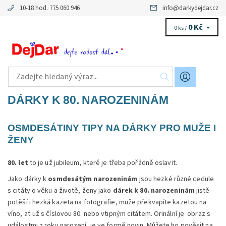
10-18 hod. 775 060 946
info
@
darkydejdar.cz
0 Kč
0 ks /
DÁRKY K 80. NAROZENINÁM
OSMDESÁTINY TIPY NA DÁRKY PRO MUŽE I
ŽENY
80. let
to je už jubileum, které je třeba pořádně oslavit.
Jako dárky k
osmdesátým narozeninám
jsou hezké různé cedule
s citáty o věku a životě, ženy jako
dárek k 80. narozeninám
jistě
potěší i hezká kazeta na fotografie, muže překvapíte kazetou na
víno, ať už s číslovou 80. nebo vtipným citátem. Orinální je obraz s
událostmi z roku narození, je ve formě novin. Můžete ho pověsit na