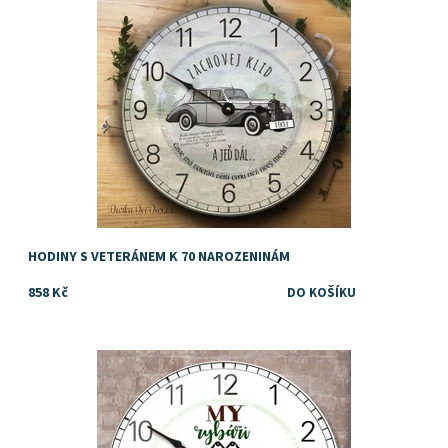
Dostupnost:
Skladem
HODINY S VETERÁNEM K 70 NAROZENINÁM
858 Kč
Když je muž, který má narozeniny rybář, máte to na háku
Dostupnost:
Skladem