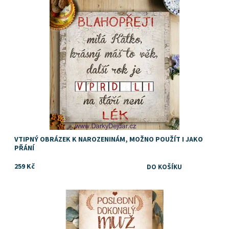
Dostupnost:
Skladem
VTIPNÝ OBRÁZEK K NAROZENINÁM, MOŽNO POUŽÍT I JAKO
PŘÁNÍ
259 Kč
Tip na originální dárek k narozeninám
Dostupnost:
Skladem