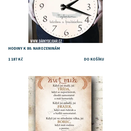
HODINY K 80. NAROZENINÁM
1 187 Kč
Tip na dárek k osmdesátinám
Dostupnost:
Skladem