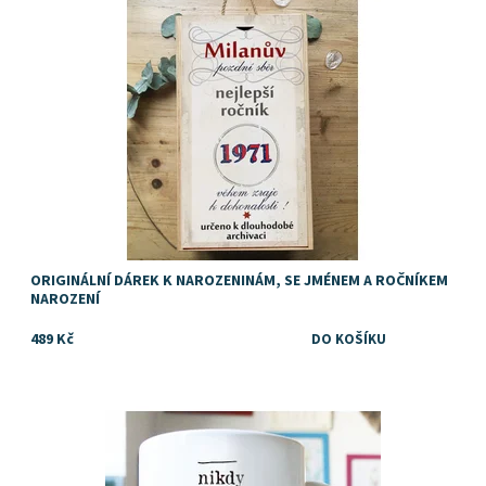
Značka:
DejDar
ORIGINÁLNÍ DÁREK K NAROZENINÁM, SE JMÉNEM A ROČNÍKEM
NAROZENÍ
489 Kč
Vtipný dárek pro cyklistu, kolaře, kamaráda, tátu, dědečka nebo
kolegu
Dostupnost:
Skladem
Značka:
DejDar