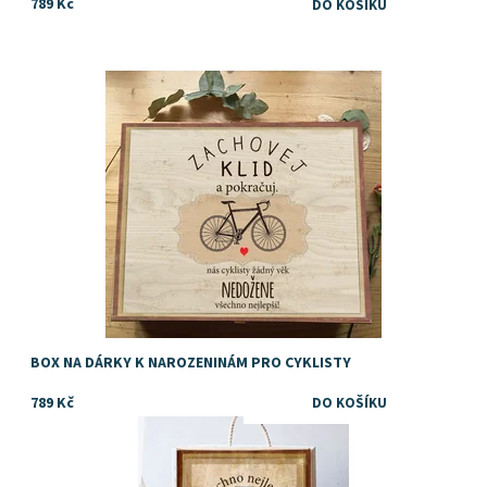
789 Kč
Dostupnost:
Skladem
BOX NA DÁRKY K NAROZENINÁM PRO CYKLISTY
789 Kč
TIP na dárek k výročí pro muže
Dostupnost:
Skladem
Značka:
DejDar