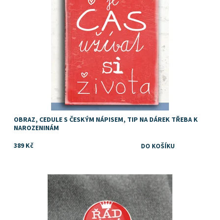
OBRAZ, CEDULE S ČESKÝM NÁPISEM, TIP NA DÁREK TŘEBA K
NAROZENINÁM
389 Kč
Tip na vtipný dárek pro tatínka nebo dědečka třeba ke kulatým
narozeninám
Dostupnost:
Skladem