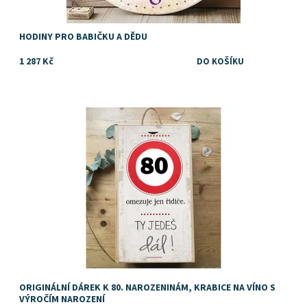
HODINY PRO BABIČKU A DĚDU
1 287 Kč
Dostupnost:
Skladem
Značka:
DejDar
ORIGINÁLNÍ DÁREK K 80. NAROZENINÁM, KRABICE NA VÍNO S
VÝROČÍM NAROZENÍ