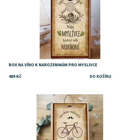
BOX NA VÍNO K NAROZENINÁM PRO MYSLIVCE
489 Kč
Kazeta, krabice nebo box na víno nebo jiný alkohol, pochutiny
nebo drobné dárky jako dárek pro vášnivého cyklistu
Dostupnost:
Skladem