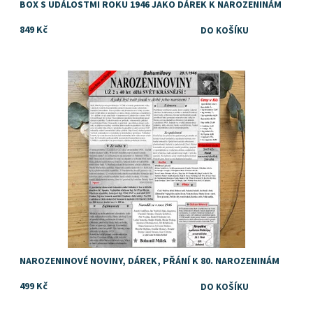
BOX S UDÁLOSTMI ROKU 1946 JAKO DÁREK K NAROZENINÁM
849 Kč
Ideální, vtipný, jedinečný orginální dárek k 80. narozeninám
Dostupnost:
Skladem
NAROZENINOVÉ NOVINY, DÁREK, PŘÁNÍ K 80. NAROZENINÁM
499 Kč