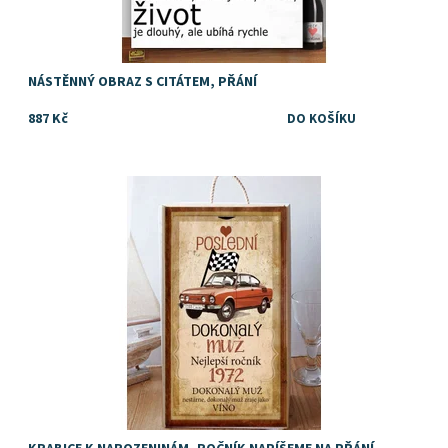
NÁSTĚNNÝ OBRAZ S CITÁTEM, PŘÁNÍ
887 Kč
Kazeta, krabice nebo box na víno nebo jiný alkohol, pochutiny
nebo drobné dárky jako dárek k narozeninám
Dostupnost:
Skladem