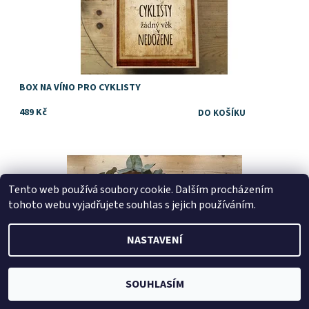
BOX NA VÍNO PRO CYKLISTY
489 Kč
Dostupnost:
Skladem
Tento web používá soubory cookie. Dalším procházením
tohoto webu vyjadřujete souhlas s jejich používáním.
NASTAVENÍ
SOUHLASÍM