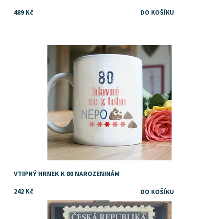
489 Kč
Dárek k narozeninám
Dostupnost:
Skladem
VTIPNÝ HRNEK K 80 NAROZENINÁM
242 Kč
vtipný dárek k narozeninám
Dostupnost:
Skladem