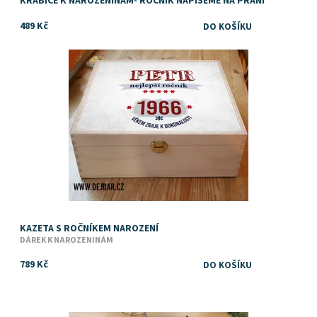
KRABICE K NAROZENINÁM- ROČNÍK NAPÍŠEME NA PŘÁNÍ
489 Kč
Dostupnost:
Skladem
KAZETA S ROČNÍKEM NAROZENÍ
DÁREK K NAROZENINÁM
789 Kč
Dárek k narozeninám