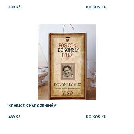
690 Kč
TIP na dárek k narozeninám pro muže
Dostupnost:
Skladem
Značka:
DejDar
KRABICE K NAROZENINÁM
489 Kč