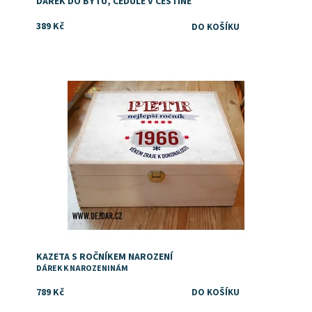
DÁREK DO BYTU, CEDULE V ČEŠTINĚ
389 Kč
Dostupnost:
Skladem
KAZETA S ROČNÍKEM NAROZENÍ
DÁREK K NAROZENINÁM
789 Kč