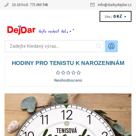
10-18 hod. 775 060 946
info
@
darkydejdar.cz
0 Kč
0 ks /
HODINY PRO TENISTU K NAROZENINÁM
Neohodnoceno