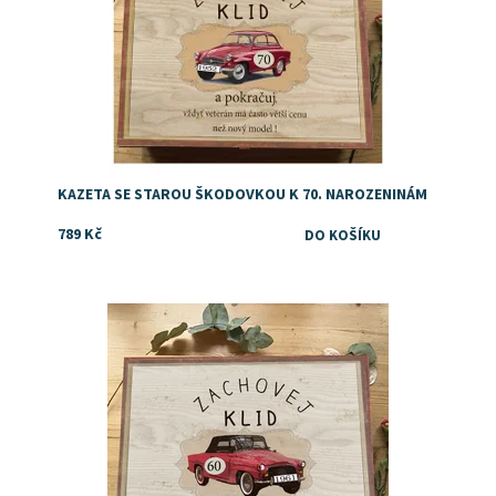
KAZETA SE STAROU ŠKODOVKOU K 70. NAROZENINÁM
789 Kč
Dárek k 60. narozeninám
Dostupnost:
Skladem