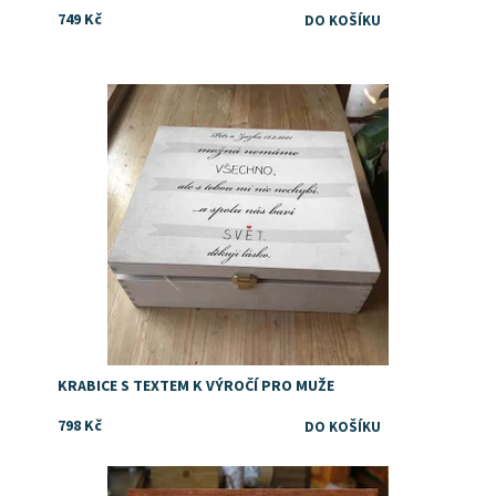
749 Kč
Dostupnost:
Skladem
KRABICE S TEXTEM K VÝROČÍ PRO MUŽE
798 Kč
Personalizovaný dárek s fotkou pro vašeho šéfa
Dostupnost:
Skladem