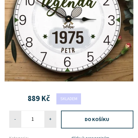
889 Kč
SKLADEM
-
+