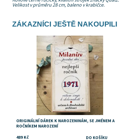
Kovové černé ručičky, kvalitní strojek značky Quatz.
Velikost v průměru 28 cm, baleno v krabičce.
ZÁKAZNÍCI JEŠTĚ NAKOUPILI
Dostupnost:
Skladem
Značka:
DejDar
ORIGINÁLNÍ DÁREK K NAROZENINÁM, SE JMÉNEM A
ROČNÍKEM NAROZENÍ
489 Kč