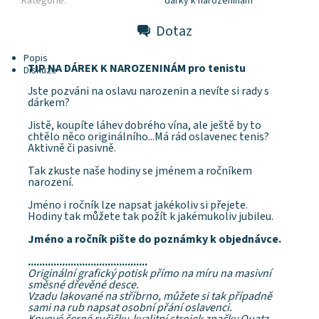
Kategorie:
dárky k narozeninám
Dotaz
Popis
TIP NA DÁREK K NAROZENINÁM pro tenistu
Diskuze
Jste pozváni na oslavu narozenin a nevíte si rady s
dárkem?
Jistě, koupíte láhev dobrého vína, ale ještě by to
chtělo něco originálního...Má rád oslavenec tenis?
Aktivně či pasivně.
Tak zkuste naše hodiny se jménem a ročníkem
narození.
Jméno i ročník lze napsat jakékoliv si přejete.
Hodiny tak můžete tak požít k jakémukoliv jubileu.
Jméno a ročník pište do poznámky k objednávce.
..........................................
Originální grafický potisk přímo na míru na masivní
směsné dřevěné desce.
Vzadu lakované na stříbrno, můžete si tak případně
sami na rub napsat osobní přání oslavenci.