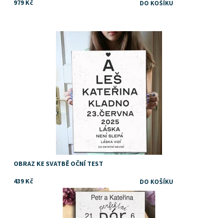
979 Kč
Vtipný a originální svatební dar
Dostupnost:
Skladem
Značka:
DejDar
OBRAZ KE SVATBĚ OČNÍ TEST
439 Kč
Přinášíme vám nápad, tip, jak vtipně darovat peníze ke svatbě
Dostupnost:
Skladem