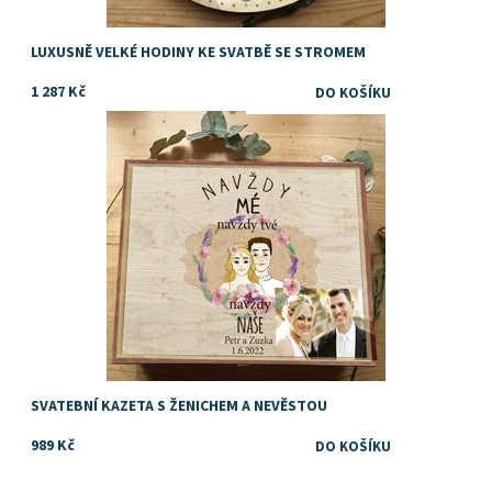
LUXUSNĚ VELKÉ HODINY KE SVATBĚ SE STROMEM
1 287 Kč
Tip na orginální svatební dárek
Dostupnost:
Skladem
SVATEBNÍ KAZETA S ŽENICHEM A NEVĚSTOU
989 Kč