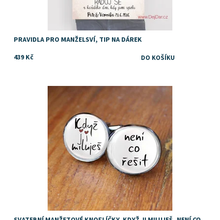
PRAVIDLA PRO MANŽELSVÍ, TIP NA DÁREK
439 Kč
Dostupnost:
Skladem
SVATEBNÍ MANŽETOVÉ KNOFLÍČKY, KDYŽ JI MILUJEŠ, NENÍ CO