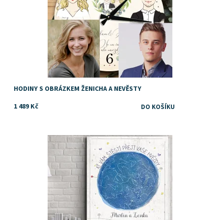
HODINY S OBRÁZKEM ŽENICHA A NEVĚSTY
1 489 Kč
Darujte výjimečný dárek ke svatbě. Obraz s mapou hvězdné
oblohy
Dostupnost:
Skladem