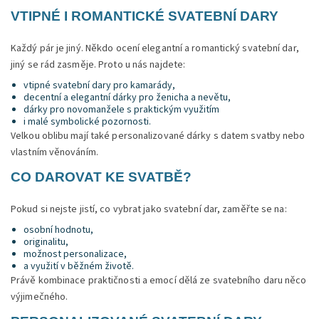
VTIPNÉ I ROMANTICKÉ SVATEBNÍ DARY
Každý pár je jiný. Někdo ocení elegantní a romantický svatební dar,
jiný se rád zasměje. Proto u nás najdete:
vtipné svatební dary pro kamarády,
decentní a elegantní dárky pro ženicha a nevětu
,
dárky pro novomanžele s praktickým využitím
i malé symbolické pozornosti.
Velkou oblibu mají také personalizované dárky s datem svatby nebo
vlastním věnováním.
CO DAROVAT KE SVATBĚ?
Pokud si nejste jistí, co vybrat jako svatební dar, zaměřte se na:
osobní hodnotu,
originalitu,
možnost personalizace,
a využití v běžném životě.
Právě kombinace praktičnosti a emocí dělá ze svatebního daru něco
výjimečného.