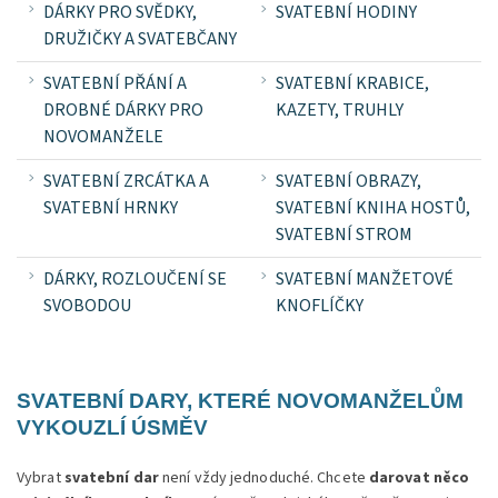
DÁRKY PRO SVĚDKY,
SVATEBNÍ HODINY
DRUŽIČKY A SVATEBČANY
SVATEBNÍ PŘÁNÍ A
SVATEBNÍ KRABICE,
DROBNÉ DÁRKY PRO
KAZETY, TRUHLY
NOVOMANŽELE
SVATEBNÍ ZRCÁTKA A
SVATEBNÍ OBRAZY,
SVATEBNÍ HRNKY
SVATEBNÍ KNIHA HOSTŮ,
SVATEBNÍ STROM
DÁRKY, ROZLOUČENÍ SE
SVATEBNÍ MANŽETOVÉ
SVOBODOU
KNOFLÍČKY
SVATEBNÍ DARY, KTERÉ NOVOMANŽELŮM
VYKOUZLÍ ÚSMĚV
Vybrat
svatební dar
není vždy jednoduché. Chcete
darovat něco