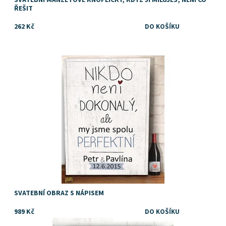
ŘEŠIT
262 Kč
Dostupnost:
Skladem
SVATEBNÍ OBRAZ S NÁPISEM
989 Kč
Super - originální dárek ke svatbě