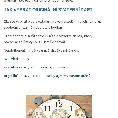
otiginální svatební dárek pro novomanžele.
JAK VYBRAT ORIGINÁLNÍ SVATEBNÍ DAR?
Zkuste vybírat podle vztahu k novomanželům, jejich humoru,
společných zájmů nebo stylu bydlení.
Prohlédněte si naši nabídku níže a vyberte dárek, který
novomanželům vykouzlí úsměv na tváři.
Nejoblíbenějšími dárky u našich zákazníků jsou:
svatební hodiny
svatební kazety a truhly na vzpomínky
orginální obrazy s datem svatby a jmény novomanželů
Výjimečný a vtipný dárek ke svatbě třeba pro kamarády.
Dostupnost:
Skladem