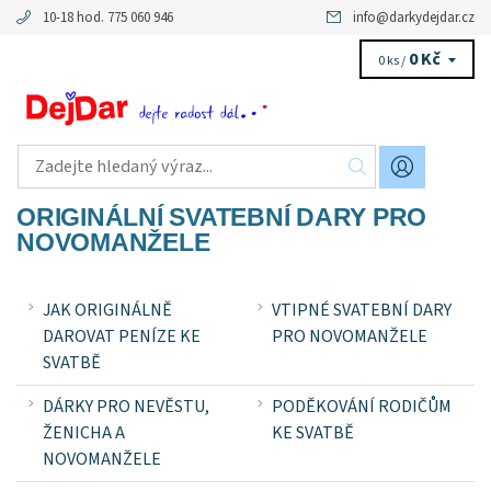
10-18 hod. 775 060 946
info
@
darkydejdar.cz
0 Kč
0 ks /
ORIGINÁLNÍ SVATEBNÍ DARY PRO
NOVOMANŽELE
JAK ORIGINÁLNĚ
VTIPNÉ SVATEBNÍ DARY
DAROVAT PENÍZE KE
PRO NOVOMANŽELE
SVATBĚ
DÁRKY PRO NEVĚSTU,
PODĚKOVÁNÍ RODIČŮM
ŽENICHA A
KE SVATBĚ
NOVOMANŽELE