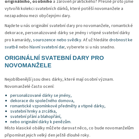
originálního, osobního
a zároveň praktického? Přesně proto jsme
vytvořili kolekci svatebních dárků, které potěší novomanžele a
nezapadnou mezi obyčejnými dary.
Najdete u nás originální svatební dary pro novomanžele, romantické
dekorace, personalizované dárky se jmény i vtipné svatební dárky
pro kamarády,
sourozence nebo svědky
. Ať už hledáte
drobnost ke
svatbě
nebo
hlavní svatební dar
, vyberete si u nás snadno.
ORIGINÁLNÍ SVATEBNÍ DARY PRO
NOVOMANŽELE
Nejoblíbenější jsou dnes dárky, které mají osobní význam.
Novomanželé často ocení:
personalizované dárky se jmény,
dekorace do společného domova,
romantické vzpomínkové předměty a
vtipné dárky,
svatební hrnky a zrcátka,
svatební přání a blahopřání,
nebo originální dárky k penězům.
Místo klasické obálky můžete darovat něco, co bude novomanželům
připomínat jejich velký den ještě dlouhé roky.