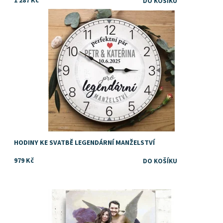
1 287 Kč
Nápad na originální svatební dárek
Dostupnost:
Skladem
HODINY KE SVATBĚ LEGENDÁRNÍ MANŽELSTVÍ
979 Kč
Darujte výjimečný dárek ke svatbě. Vtipný a kreativní dárek
Dostupnost:
Skladem