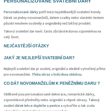
PERSONALIZOVANÉ SVATEBNÍ DARY
Personalizované dárky
patří mezi nejoblíbenější svatební trendy.
Dárek se jmény novomanželů, datem svatby nebo vlastním textem
působí mnohem osobněji a originálněji než běžný produkt.
Takový svatební dar navíc často zůstává krásnou vzpomínkou na
celý život.
NEJČASTĚJŠÍ OTÁZKY
JAKÝ JE NEJLEPŠÍ SVATEBNÍ DAR?
Nejlepší svatební dar je osobní, originální a ideálně vytvořený přímo
pro novomanžele.
Třeba obraz s hvězdnou oblohou.
CO DÁT NOVOMANŽELŮM K PENĚŽNÍMU DARU ?
Oblíbené jsou personalizované dekorace, romantické dárky,
vzpomínkové předměty nebo originální a vtipné obrazy.
Takový
osobní dárek lehce doplníte o peníze
a vytvoříte si tak zcela