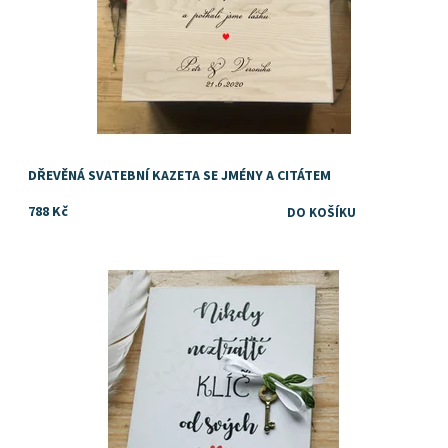
DŘEVĚNÁ SVATEBNÍ KAZETA SE JMÉNY A CITÁTEM
788 Kč
Blahopřání ke svatbě, které jinde nekoupíte!
Dostupnost:
Skladem