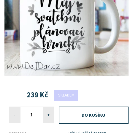
239 Kč
SKLADEM
-
+