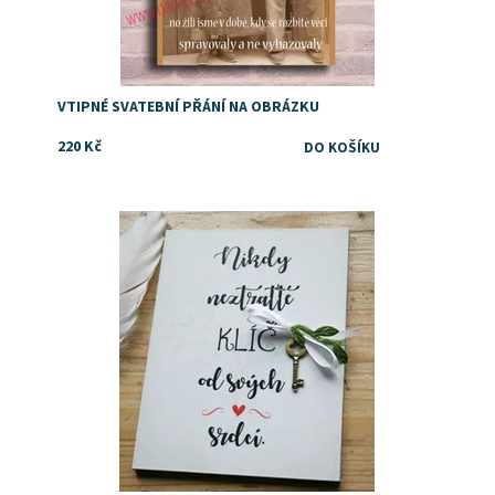
VTIPNÉ SVATEBNÍ PŘÁNÍ NA OBRÁZKU
220 Kč
Blahopřání ke svatbě, které jinde nekoupíte!
Dostupnost:
Skladem