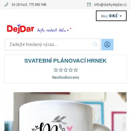
10-18 hod. 775 060 946
info
@
darkydejdar.cz
0 Kč
0 ks /
SVATEBNÍ PLÁNOVACÍ HRNEK
Neohodnoceno