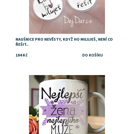
NAUŠNICE PRO NEVĚSTY, KDYŽ HO MILUJEŠ, NENÍ CO
ŘEŠIT..
184 Kč
Dostupnost:
Skladem
Značka:
DejDar