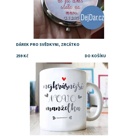
DÁREK PRO SVĚDKYNI, ZRCÁTKO
259 Kč
Dostupnost:
Skladem
Značka:
DejDar