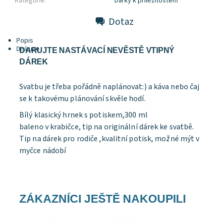
Kategorie:
Dárky k příležitostem
Dotaz
Popis
Diskuze
DARUJTE NASTÁVACÍ NEVĚSTĚ VTIPNÝ
DÁREK
Svatbu je třeba pořádně naplánovat:) a káva nebo čaj
se k takovému plánování skvěle hodí.
Bílý klasický hrnek s potiskem,300 ml
baleno v krabičce, tip na originální dárek ke svatbě.
Tip na dárek pro rodiče ,kvalitní potisk, možné mýt v
myčce nádobí
ZÁKAZNÍCI JEŠTĚ NAKOUPILI
Dostupnost:
Skladem