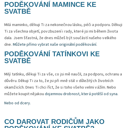
PODĚKOVÁNÍ MAMINCE KE
SVATBĚ
Milá maminko, děkuji Ti za nekonečnou lásku, péči a podporu. Děkuji
Ti za všechna objetí, povzbuzení i rady, které jsi mi během života
dala. Jsem šťastná, že dnes můžeš být součástí našeho velkého
dne.
Můžete přímo vybrat naše originální poděkování.
PODĚKOVÁNÍ TATÍNKOVI KE
SVATBĚ
Milý tatínku, děkuji Ti za vše, co jsi mě naučil, za podporu, ochranu a
důvěru. Děkuji Ti za to, že jsi při mně stál v důležitých životních
okamžicích. Dnes Ti chci říct, že si toho všeho velmi vážím. Nebo
můžete koupit nějakou
dojemnou drobnost, která potěší od syna.
Nebo od dcery.
CO DAROVAT RODIČŮM JAKO