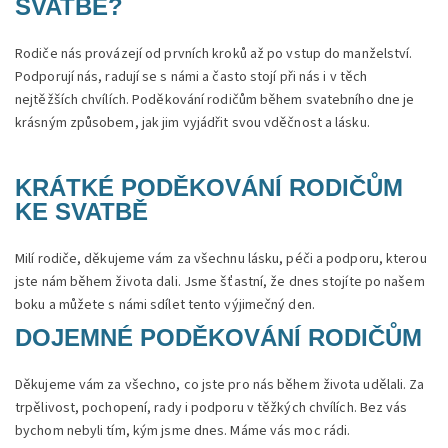
SVATBĚ?
Rodiče nás provázejí od prvních kroků až po vstup do manželství.
Podporují nás, radují se s námi a často stojí při nás i v těch
nejtěžších chvílích. Poděkování rodičům během svatebního dne je
krásným způsobem, jak jim vyjádřit svou vděčnost a lásku.
KRÁTKÉ PODĚKOVÁNÍ RODIČŮM
KE SVATBĚ
Milí rodiče, děkujeme vám za všechnu lásku, péči a podporu, kterou
jste nám během života dali. Jsme šťastní, že dnes stojíte po našem
boku a můžete s námi sdílet tento výjimečný den.
DOJEMNÉ PODĚKOVÁNÍ RODIČŮM
Děkujeme vám za všechno, co jste pro nás během života udělali. Za
trpělivost, pochopení, rady i podporu v těžkých chvílích. Bez vás
bychom nebyli tím, kým jsme dnes. Máme vás moc rádi.