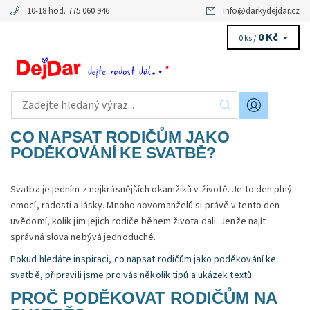
10-18 hod. 775 060 946
info
@
darkydejdar.cz
0 Kč
0 ks /
CO NAPSAT RODIČŮM JAKO
PODĚKOVÁNÍ KE SVATBĚ?
Svatba je jedním z nejkrásnějších okamžiků v životě. Je to den plný
emocí, radosti a lásky. Mnoho novomanželů si právě v tento den
uvědomí, kolik jim jejich rodiče během života dali. Jenže najít
správná slova nebývá jednoduché.
Pokud hledáte inspiraci, co napsat rodičům jako poděkování ke
svatbě, připravili jsme pro vás několik tipů a ukázek textů.
PROČ PODĚKOVAT RODIČŮM NA