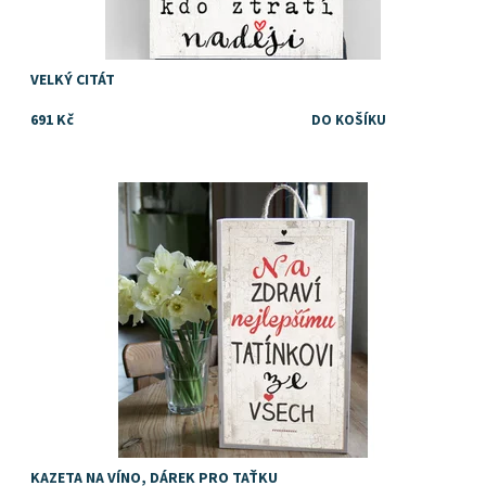
VELKÝ CITÁT
691 Kč
Dostupnost:
Skladem
Značka:
DejDar
KAZETA NA VÍNO, DÁREK PRO TAŤKU