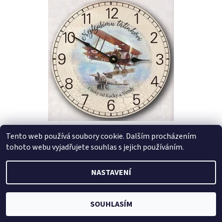
Dostupnost:
Skladem
HODINY PRO TATÍNKA S LETADLEM
Tento web používá soubory cookie. Dalším procházením
tohoto webu vyjadřujete souhlas s jejich používáním.
680 Kč
NASTAVENÍ
Dostupnost:
Skladem
Značka:
DejDar
SOUHLASÍM