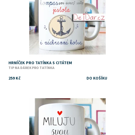
Značka:
DejDar
HRNÍČEK PRO TATÍNKA S CITÁTEM
TIP NA DÁREK PRO TATÍNKA
259 Kč
Dostupnost:
Skladem
Značka:
DejDar