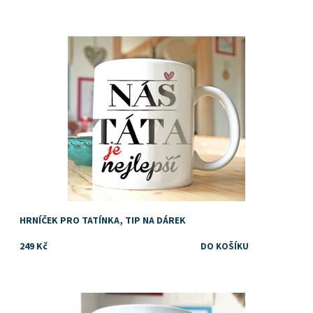
Potěšte svého tatínka hrníčkem s osobním vyznáním s nápisem
"Náš táta je nejlepší" Oboustranný potisk, na rubu jména. Do
poznámky k objednávce...
Dostupnost:
Skladem
Značka:
DejDar
HRNÍČEK PRO TATÍNKA, TIP NA DÁREK
249 Kč
Dostupnost:
Skladem
Značka:
DejDar