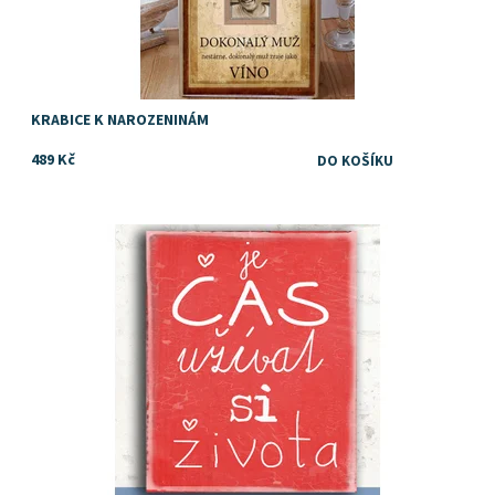
KRABICE K NAROZENINÁM
489 Kč
Dostupnost:
Skladem
Značka:
DejDar