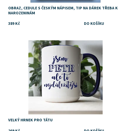
OBRAZ, CEDULE S ČESKÝM NÁPISEM, TIP NA DÁREK TŘEBA K
NAROZENINÁM
389 Kč
Dostupnost:
Skladem
Značka:
DejDar
VELKÝ HRNEK PRO TÁTU
269 Kč