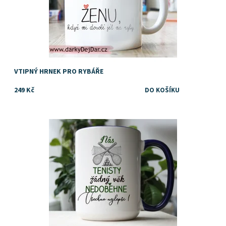
VTIPNÝ HRNEK PRO RYBÁŘE
249 Kč
Vtipný dárek pro cyklistu, kolaře, kamaráda, tátu, dědečka nebo
kolegu
Dostupnost:
Skladem
Značka:
DejDar