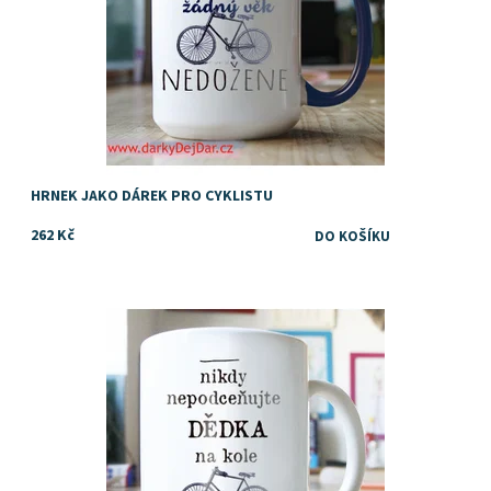
HRNEK JAKO DÁREK PRO CYKLISTU
262 Kč
Vtipný dárek pro cyklistu, kolaře, kamaráda, tátu, dědečka nebo
kolegu
Dostupnost:
Skladem
Značka:
DejDar