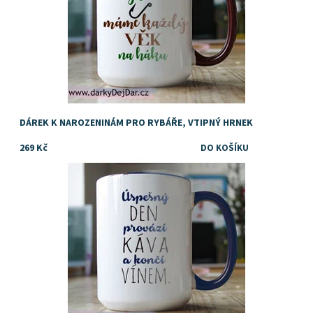
DÁREK K NAROZENINÁM PRO RYBÁŘE, VTIPNÝ HRNEK
269 Kč
Vtipný dárek třeba pro kolegu nebo kolegyni z práce
Dostupnost:
Skladem
Značka:
DejDar