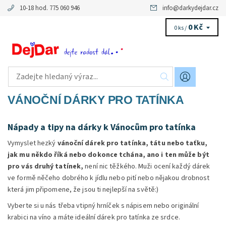
10-18 hod. 775 060 946
info
@
darkydejdar.cz
0 Kč
0 ks /
VÁNOČNÍ DÁRKY PRO TATÍNKA
Nápady a tipy na dárky k Vánocům pro tatínka
Vymyslet hezký
vánoční dárek pro tatínka, tátu nebo taťku,
jak mu někdo říká nebo dokonce tchána, ano i ten může být
pro vás druhý tatínek,
není nic těžkého. Muži ocení každý dárek
ve formě něčeho dobrého k jídlu nebo pití nebo nějakou drobnost
která jim připomene, že jsou ti nejlepší na světě:)
Vyberte si u nás třeba vtipný hrníček s nápisem nebo originální
krabici na víno a máte ideální dárek pro tatínka ze srdce.