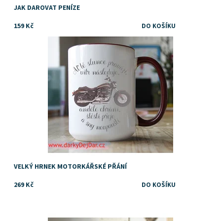
JAK DAROVAT PENÍZE
159 Kč
Dostupnost:
Skladem
Značka:
DejDar
VELKÝ HRNEK MOTORKÁŘSKÉ PŘÁNÍ
269 Kč
Dostupnost:
Skladem