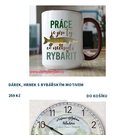
Dostupnost:
Skladem
Značka:
DejDar
DÁREK, HRNEK S RYBÁŘSKÝM MOTIVEM
259 Kč
Dárek pro muže s retro motivem vlaku a věnováním
Dostupnost:
Skladem