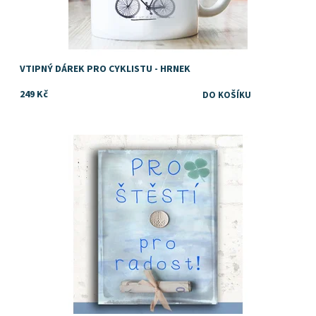
VTIPNÝ DÁREK PRO CYKLISTU - HRNEK
249 Kč
Tip jak vtipně darovat peníze
Dostupnost:
Skladem