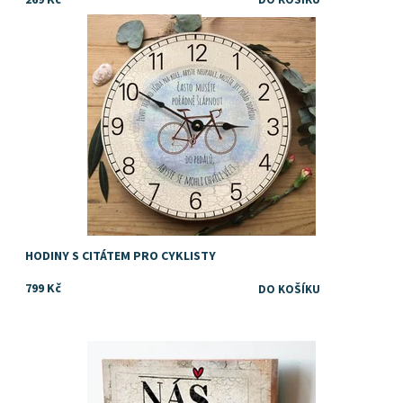
dárek pro muže, co miluje jízdu na kole
Dostupnost:
Skladem
Značka:
DejDar
HODINY S CITÁTEM PRO CYKLISTY
799 Kč
Dostupnost:
Skladem
Značka:
DejDar