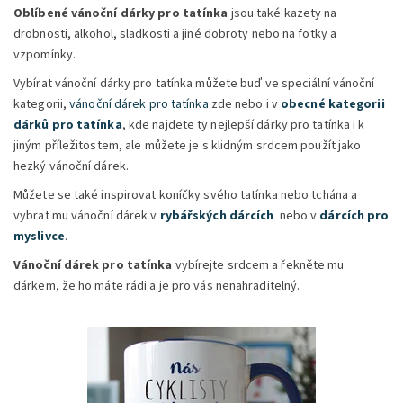
Oblíbené vánoční dárky pro tatínka
jsou také kazety na
drobnosti, alkohol, sladkosti a jiné dobroty nebo na fotky a
vzpomínky.
Vybírat vánoční dárky pro tatínka můžete buď ve speciální vánoční
kategorii,
vánoční dárek pro tatínka
zde nebo i v
obecné kategorii
dárků pro tatínka
, kde najdete ty nejlepší dárky pro tatínka i k
jiným příležitostem, ale můžete je s klidným srdcem použít jako
hezký vánoční dárek.
Můžete se také inspirovat koníčky svého tatínka nebo tchána a
vybrat mu vánoční dárek v
rybářských dárcích
nebo v
dárcích pro
myslivce
.
Vánoční dárek pro tatínka
vybírejte srdcem a řekněte mu
dárkem, že ho máte rádi a je pro vás nenahraditelný.
Vtipný dárek pro cyklistu, kolaře, kamaráda, tátu, dědečka nebo
kolegu
Dostupnost:
Skladem
Značka:
DejDar