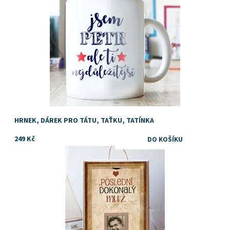
HRNEK, DÁREK PRO TÁTU, TAŤKU, TATÍNKA
249 Kč
TIP na dárek k narozeninám pro muže
Dostupnost:
Skladem
Značka:
DejDar