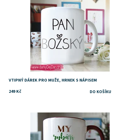
Značka:
DejDar
VTIPNÝ DÁREK PRO MUŽE, HRNEK S NÁPISEM
249 Kč
C
Dostupnost:
Skladem
Značka:
DejDar