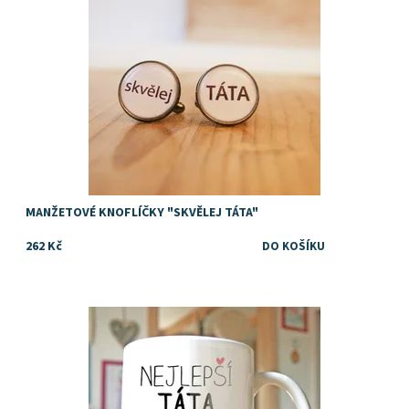
MANŽETOVÉ KNOFLÍČKY "SKVĚLEJ TÁTA"
262 Kč
Má rád váš táta vtip a nasázku tak pro něho je určený náš hríček
....................................................... bílý klasický hrnek s...
Dostupnost:
Skladem
Značka:
DejDar