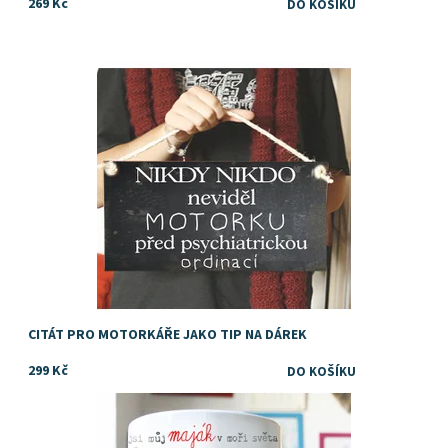
269 Kč
Dostupnost:
Skladem
CITÁT PRO MOTORKÁŘE JAKO TIP NA DÁREK
299 Kč
Dárek pro tatínka, ke svatbě jako poděkování za výchovu, k
narozeninám nebo třrba ke dni otců
Dostupnost:
Skladem