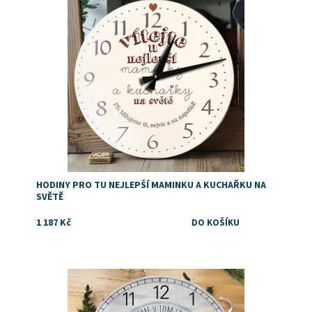
Značka:
DejDar
HODINY PRO TU NEJLEPŠÍ MAMINKU A KUCHAŘKU NA
SVĚTĚ
1 187 Kč
Dárek pro rodiček k výročí
Dostupnost:
Skladem
Značka:
DejDar