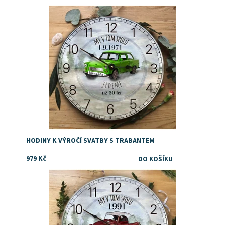
Dárek k výročí svatby
Dostupnost:
Skladem
Značka:
DejDar
HODINY K VÝROČÍ SVATBY S TRABANTEM
979 Kč
Dárek k výročí svatby
Dostupnost:
Skladem
Značka:
DejDar