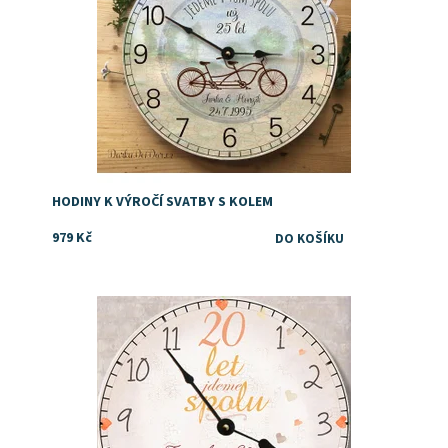
HODINY K VÝROČÍ SVATBY S KOLEM
979 Kč
Dostupnost:
Skladem
Značka:
DejDar