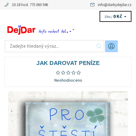
10-18 hod. 775 060 946
info
@
darkydejdar.cz
0 Kč
0 ks /
JAK DAROVAT PENÍZE
Neohodnoceno