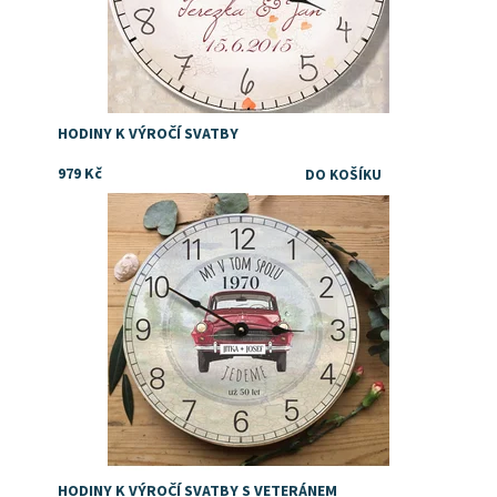
HODINY K VÝROČÍ SVATBY
979 Kč
Dárek k výročí svatby s veteránem staré škodovky
Dostupnost:
Skladem
Značka:
DejDar
HODINY K VÝROČÍ SVATBY S VETERÁNEM