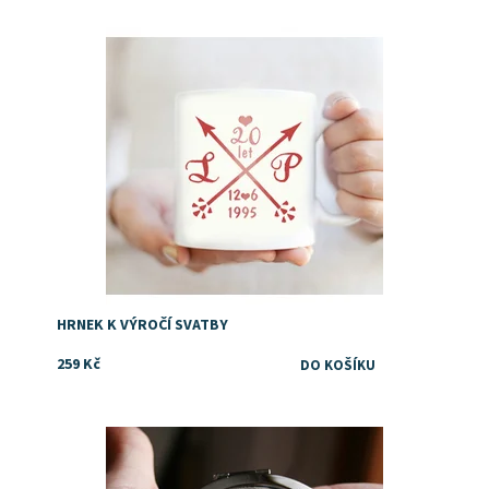
Dostupnost:
Skladem
Značka:
DejDar
HRNEK K VÝROČÍ SVATBY
259 Kč
Dostupnost:
Skladem
Značka:
DejDar