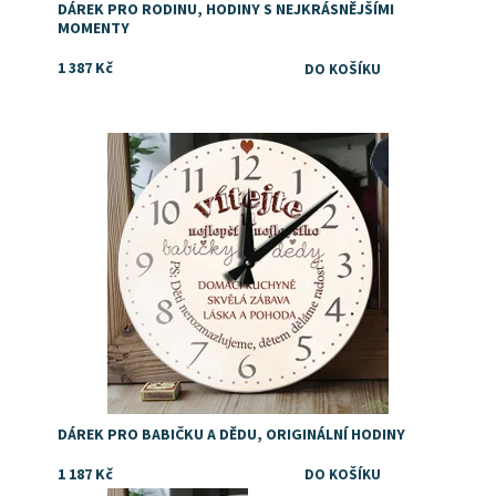
DÁREK PRO RODINU, HODINY S NEJKRÁSNĚJŠÍMI
MOMENTY
1 387 Kč
Originální dárek pro babičku a dědu k Vánocům,
narozeninám, svátku, výročí nebo jen tak pro radost
Dostupnost:
Skladem
Značka:
DejDar
DÁREK PRO BABIČKU A DĚDU, ORIGINÁLNÍ HODINY
1 187 Kč
Dostupnost:
Skladem