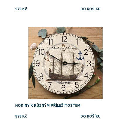
979 Kč
Hodiny pro všechny fanoušky lodí, moře a romantiky
Dostupnost:
Skladem
Značka:
DejDar
HODINY K RŮZNÝM PŘÍLEŽITOSTEM
878 Kč