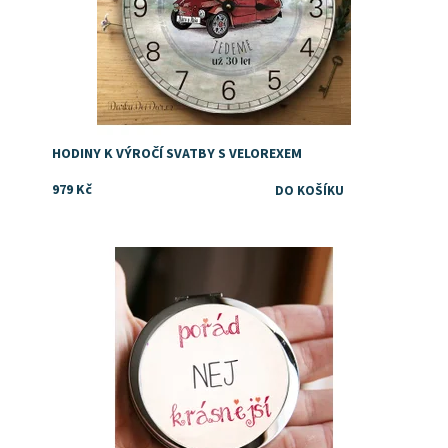
HODINY K VÝROČÍ SVATBY S VELOREXEM
979 Kč
Vtipný dárek k narozeninám
Dostupnost:
Skladem
Značka:
DejDar