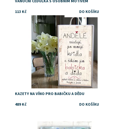
VÁNOČNÍ CEDULKA S OSOBNÍM MOTIVEM
113 Kč
Dostupnost:
Skladem
KAZETY NA VÍNO PRO BABIČKU A DĚDU
489 Kč
Tip jak vtipně darovat peníze k promoci