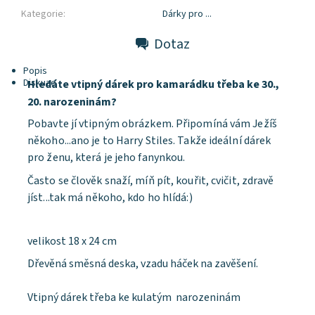
Kategorie:
Dárky pro ...
Dotaz
Popis
Diskuze
Hledáte vtipný dárek pro kamarádku třeba ke 30.,
20. narozeninám?
Pobavte jí vtipným obrázkem. Připomíná vám Ježíš
někoho...ano je to Harry Stiles. Takže ideální dárek
pro ženu, která je jeho fanynkou.
Často se člověk snaží, míň pít, kouřit, cvičit, zdravě
jíst...tak má někoho, kdo ho hlídá:)
velikost 18 x 24 cm
Dřevěná směsná deska, vzadu háček na zavěšení.
Vtipný dárek třeba ke kulatým narozeninám