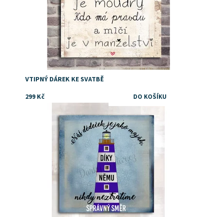
VTIPNÝ DÁREK KE SVATBĚ
299 Kč
Někdy se prostě stane, že dědeček celou rodinu drží, je
jako maják lásky, naděje a bezpečí, Pokud máte to štěstí
a takového dědečka máte, poděkujte...
Dostupnost:
Skladem