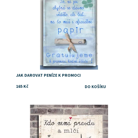
Dostupnost:
Skladem
JAK DAROVAT PENÍZE K PROMOCI
165 Kč
tip na vtipný dárek ke svatě nebo k výročí svatby
Dostupnost:
Skladem