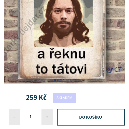
259 Kč
SKLADEM
-
+