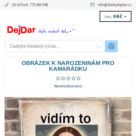
10-18 hod. 775 060 946
info
@
darkydejdar.cz
0 Kč
0 ks /
OBRÁZEK K NAROZENINÁM PRO
KAMARÁDKU
Neohodnoceno