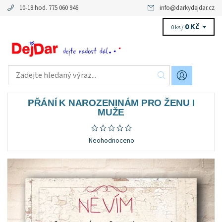
10-18 hod. 775 060 946
info
@
darkydejdar.cz
0 Kč
0 ks /
PŘÁNÍ K NAROZENINÁM PRO ŽENU I
MUŽE
Neohodnoceno