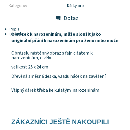
Kategorie:
Dárky pro ...
Dotaz
Popis
Obrázek k narozeninám, může sloužit jako
Diskuze
originální přání k narozeninám pro ženu nebo muže
Obrázek, nástěnný obraz s fajn citátem k
narozeninám, o věku
velikost 25 x 24 cm
Dřevěná směsná deska, vzadu háček na zavěšení.
Vtipný dárek třeba ke kulatým narozeninám
ZÁKAZNÍCI JEŠTĚ NAKOUPILI