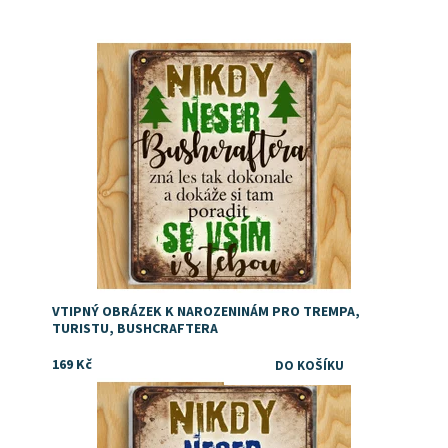
Dárek pro bushcraftera
Dostupnost:
Skladem
VTIPNÝ OBRÁZEK K NAROZENINÁM PRO TREMPA,
TURISTU, BUSHCRAFTERA
169 Kč
vtipný Dárek pro cyklistu
Dostupnost:
Skladem