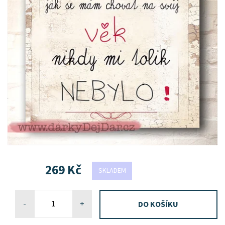
269 Kč
SKLADEM
-
+