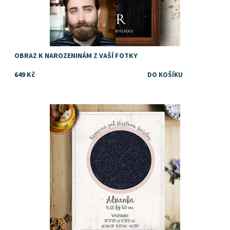
OBRAZ K NAROZENINÁM Z VAŠÍ FOTKY
649 Kč
Darujte výjimečný dárek k narození dítěte. Obraz s mapou
hvězdné oblohy podle data a místa narození
Dostupnost:
Skladem