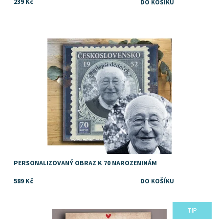
239 Kč
Super - originální dárek k narozeninám
Dostupnost:
Skladem
PERSONALIZOVANÝ OBRAZ K 70 NAROZENINÁM
589 Kč
TIP
Dostupnost:
Skladem