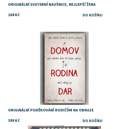
ORIGINÁLNÍ SVATEBNÍ NAUŠNICE, NEJLEPŠÍ ŽENA
184 Kč
Dostupnost:
Skladem
ORIGINÁLNÍ PODĚKOVÁNÍ RODIČŮM NA OBRAZE
389 Kč
Super - originální dárek k narozeninám