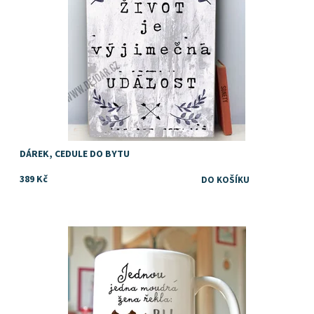
DÁREK, CEDULE DO BYTU
389 Kč
Tip na vtipný dárek k narozennám pro kamarádku, kolegyni,
šéfovou, sestru, manželku nebo přítelkyni...
Dostupnost:
Skladem