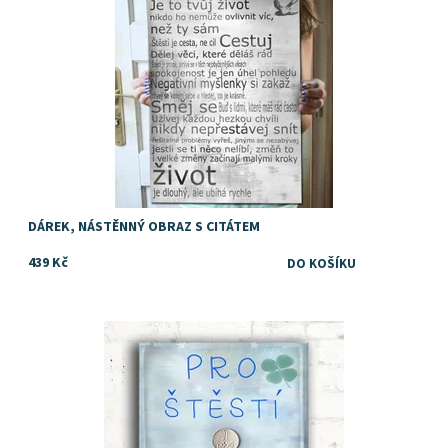
DÁREK, NÁSTĚNNÝ OBRAZ S CITÁTEM
439 Kč
Tip jak vtipně darovat peníze
Dostupnost:
Skladem