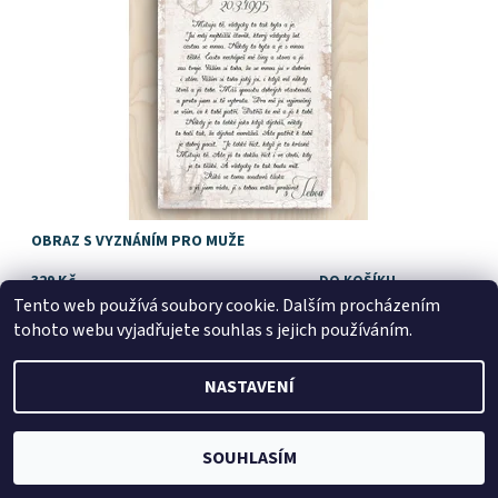
OBRAZ S VYZNÁNÍM PRO MUŽE
329 Kč
Dostupnost:
Skladem
Tento web používá soubory cookie. Dalším procházením
tohoto webu vyjadřujete souhlas s jejich používáním.
NASTAVENÍ
SOUHLASÍM