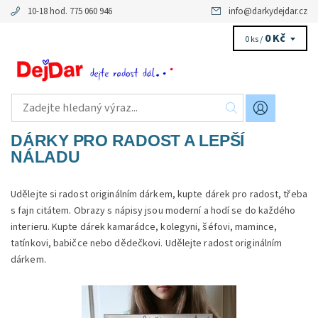
10-18 hod. 775 060 946
info
@
darkydejdar.cz
0 Kč
0 ks /
DÁRKY PRO RADOST A LEPŠÍ
NÁLADU
Udělejte si radost originálním dárkem, kupte dárek pro radost, třeba
s fajn citátem. Obrazy s nápisy jsou moderní a hodí se do každého
interieru. Kupte dárek kamarádce, kolegyni, šéfovi, mamince,
tatínkovi, babičce nebo dědečkovi. Udělejte radost originálním
dárkem.
Dostupnost:
Skladem