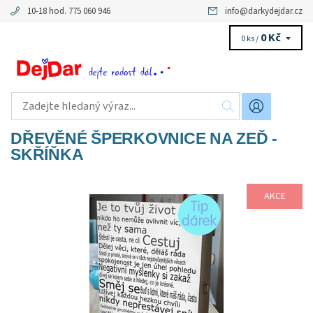
10-18 hod. 775 060 946
info
@
darkydejdar.cz
0 Kč
0 ks /
DŘEVĚNÉ ŠPERKOVNICE NA ZEĎ -
SKŘÍŇKA
AKCE
Dostupnost:
Skladem