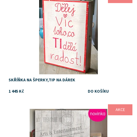
Značka:
DejDar
SKŘÍŇKA NA ŠPERKY,TIP NA DÁREK
1 445 Kč
AKCE
Dostupnost:
Skladem