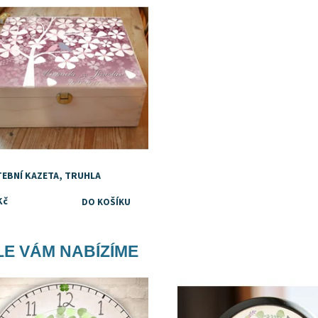
TEBNÍ KAZETA, TRUHLA
Kč
E VÁM NABÍZÍME
upnost:
Skladem
Dostupnost:
Skladem