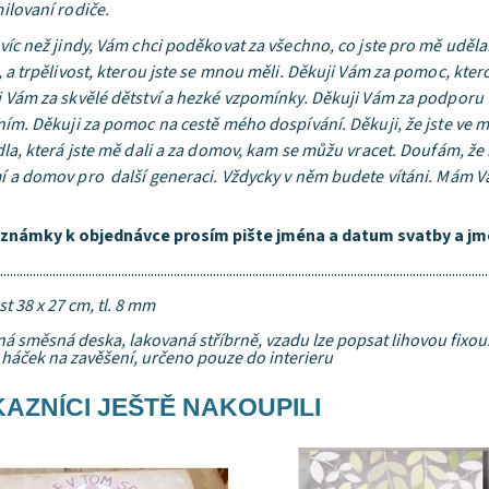
ilovaní rodiče.
víc než jindy, Vám chci poděkovat za všechno, co jste pro mě uděl
 a trpělivost, kterou jste se mnou měli. Děkuji Vám za pomoc, ktero
i Vám za skvělé dětství a hezké vzpomínky. Děkuji Vám za podpo
ím. Děkuji za pomoc na cestě mého dospívání. Děkuji, že jste ve m
dla, která jste mě dali a za domov, kam se můžu vracet. Doufám, že 
 a domov pro další generaci. Vždycky v něm budete vítáni. Mám Vá
známky k objednávce prosím pište jména a datum svatby a jm
.....................................................................................................................................................
st 38 x 27 cm, tl. 8 mm
á směsná deska, lakovaná stříbrně, vzadu lze popsat lihovou fixou
háček na zavěšení, určeno pouze do interieru
AZNÍCI JEŠTĚ NAKOUPILI
upnost:
Skladem
Dostupnost:
Skladem