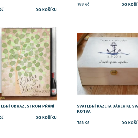
788 Kč
Kč
upnost:
Skladem
Dostupnost:
Skladem
TEBNÍ OBRAZ, STROM PŘÁNÍ
SVATEBNÍ KAZETA DÁREK KE SV
KOTVA
Kč
788 Kč
upnost:
Skladem