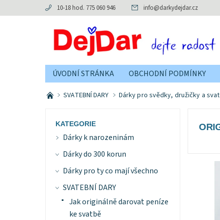
10-18 hod. 775 060 946
info
@
darkydejdar.cz
ÚVODNÍ STRÁNKA
OBCHODNÍ PODMÍNKY
SVATEBNÍ DARY
Dárky pro svědky, družičky a sva
KATEGORIE
ORI
Dárky k narozeninám
Dárky do 300 korun
Dárky pro ty co mají všechno
SVATEBNÍ DARY
Jak originálně darovat peníze
ke svatbě