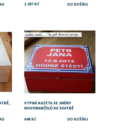
1 287 Kč
Dostupnost:
Skladem
ATBĚ,
VTPNÁ KAZETA SE JMÉNY
NOVOMANŽELŮ KE SVATBĚ
649 Kč