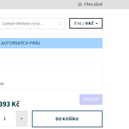
PŘIHLÁŠENÍ
0 ks /
0 Kč
A AUTORSKÝCH PRÁV
no
SKLADEM
393 Kč
+