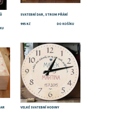
TŮ
SVATEBNÍ DAR, STROM PŘÁNÍ
995 Kč
Dostupnost:
Skladem
DAR
VELKÉ SVATEBNÍ HODINY