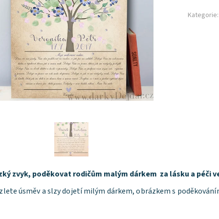
Kategorie:
zký zvyk, poděkovat rodičům malým dárkem za lásku a péči ve
zlete úsměv a slzy dojetí milým dárkem, obrázkem s poděkován