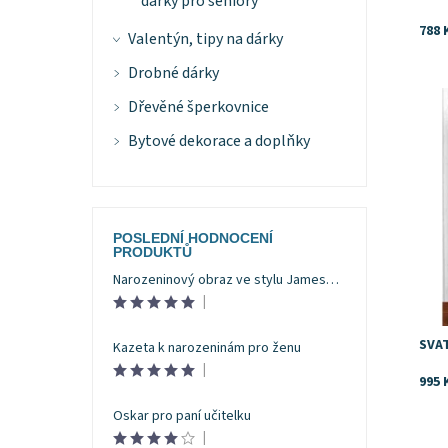
dárky pro seniory
788 
Valentýn, tipy na dárky
Drobné dárky
Dost
Dřevěné šperkovnice
Bytové dekorace a doplňky
POSLEDNÍ HODNOCENÍ
PRODUKTŮ
Narozeninový obraz ve stylu Jamese Bonda
|
SVA
Kazeta k narozeninám pro ženu
|
995 
Oskar pro paní učitelku
|
Dost