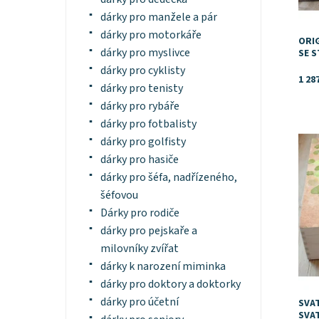
dárky pro manžele a pár
dárky pro motorkáře
ORIG
dárky pro myslivce
SE 
dárky pro cyklisty
1 28
dárky pro tenisty
dárky pro rybáře
dárky pro fotbalisty
Dost
dárky pro golfisty
dárky pro hasiče
dárky pro šéfa, nadřízeného,
šéfovou
Dárky pro rodiče
dárky pro pejskaře a
milovníky zvířat
dárky k narození miminka
dárky pro doktory a doktorky
dárky pro účetní
SVAT
SVA