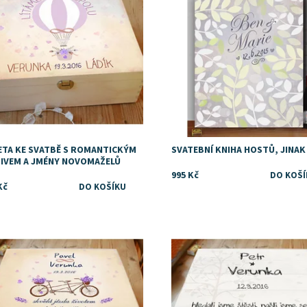
ETA KE SVATBĚ S ROMANTICKÝM
SVATEBNÍ KNIHA HOSTŮ, JINAK
IVEM A JMÉNY NOVOMAŽELŮ
995 Kč
Kč
upnost:
Skladem
Dostupnost:
Skladem