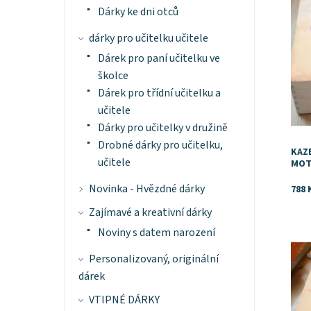
Dárky ke dni otců
dárky pro učitelku učitele
Dárek pro paní učitelku ve
školce
Dárek pro třídní učitelku a
učitele
Dárky pro učitelky v družině
Drobné dárky pro učitelku,
KAZ
učitele
MOT
Novinka - Hvězdné dárky
788 
Zajímavé a kreativní dárky
Noviny s datem narození
Dost
Personalizovaný, originální
dárek
VTIPNÉ DÁRKY