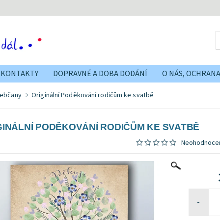
KONTAKTY
DOPRAVNÉ A DOBA DODÁNÍ
O NÁS, OCHRAN
tebčany
Originální Poděkování rodičům ke svatbě
GINÁLNÍ PODĚKOVÁNÍ RODIČŮM KE SVATBĚ
Neohodnoce
-