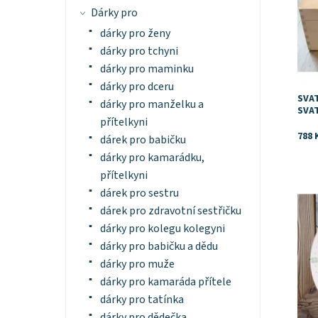
Dárky pro
dárky pro ženy
dárky pro tchyni
dárky pro maminku
dárky pro dceru
SVAT
dárky pro manželku a
SVA
přítelkyni
788 
dárek pro babičku
dárky pro kamarádku,
přítelkyni
Dost
dárek pro sestru
dárek pro zdravotní sestřičku
dárky pro kolegu kolegyni
dárky pro babičku a dědu
dárky pro muže
dárky pro kamaráda přítele
dárky pro tatínka
dárky pro dědečka