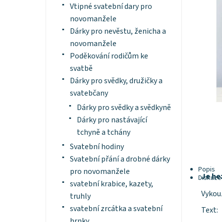
Vtipné svatební dary pro
novomanžele
Dárky pro nevěstu, ženicha a
novomanžele
Poděkování rodičům ke
svatbě
Dárky pro svědky, družičky a
svatebčany
Dárky pro svědky a svědkyně
Dárky pro nastávající
tchyně a tchány
Svatební hodiny
Svatební přání a drobné dárky
Popis
pro novomanžele
Je he
Diskuze
svatební krabice, kazety,
Vykou
truhly
svatební zrcátka a svatební
Text:
hrnky