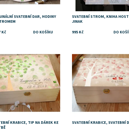
INÁLNÍ SVATEBNÍ DAR, HODINY
SVATEBNÍ STROM, KNIHA HOS
STROMEM
JINAK
7 Kč
995 Kč
upnost:
Skladem
Dostupnost:
Skladem
EBNÍ KRABICE, TIP NA DÁREK KE
SVATEBNÍ KRABICE, SVATEBNÍ 
TBĚ