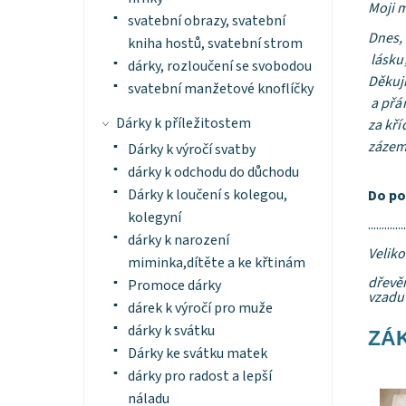
Moji m
svatební obrazy, svatební
Dnes, 
kniha hostů, svatební strom
lásku,
dárky, rozloučení se svobodou
Děkuj
svatební manžetové knoflíčky
a přán
Dárky k příležitostem
za kří
zázemí
Dárky k výročí svatby
dárky k odchodu do důchodu
Dárky k loučení s kolegou,
Do po
kolegyní
..............
dárky k narození
Veliko
miminka,dítěte a ke křtinám
dřevěn
Promoce dárky
vzadu 
dárek k výročí pro muže
dárky k svátku
ZÁK
Dárky ke svátku matek
dárky pro radost a lepší
Dost
náladu