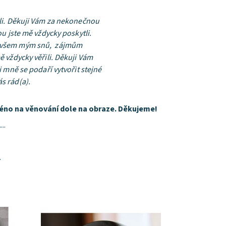
ali. Děkuji Vám za nekonečnou
u jste mě vždycky poskytli.
ru všem mým snů, zájmům
ě vždycky věřili. Děkuji Vám
i mně se podaří vytvořit stejné
s rád(a).
éno na věnování dole na obraze. Děkujeme!
....
.
Dostupnost:
Skladem