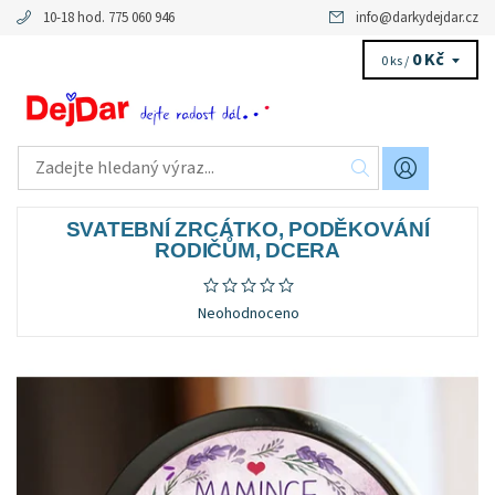
10-18 hod. 775 060 946
info
@
darkydejdar.cz
0 Kč
0 ks /
SVATEBNÍ ZRCÁTKO, PODĚKOVÁNÍ
RODIČŮM, DCERA
Neohodnoceno