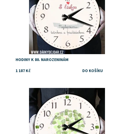
HODINY K 80. NAROZENINÁM
1 187 Kč
Poděkujte rodičům stylově. To nejvíc, co můžete dát
druhému je totiž svůj čas!
Dostupnost:
Skladem