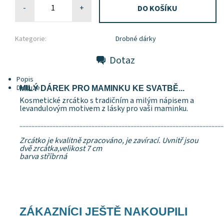
-
+
Kategorie:
Drobné dárky
Dotaz
Popis
Diskuze
MILÝ DÁREK PRO MAMINKU KE SVATBĚ...
Kosmetické zrcátko s tradičním a milým nápisem a
levandulovým motivem z lásky pro vaši maminku.
........................................................................................................................................
Zrcátko je kvalitně zpracováno, je zavírací. Uvnitř jsou
dvě zrcátka,velikost 7 cm
barva stříbrná
ZÁKAZNÍCI JEŠTĚ NAKOUPILI