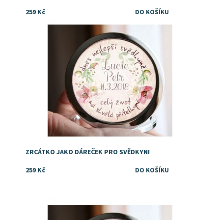
259 Kč
Dostupnost:
Skladem
ZRCÁTKO JAKO DÁREČEK PRO SVĚDKYNI
259 Kč
Potěšte svojí sestru milým dárkem!
Dostupnost:
Skladem