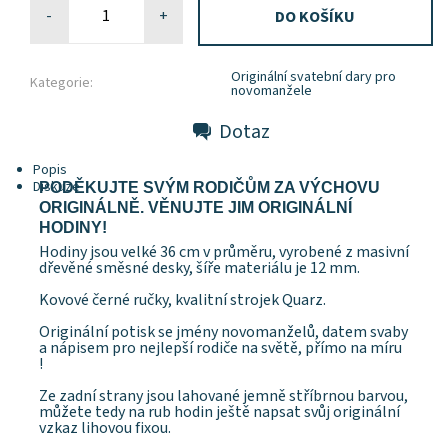
-
+
Originální svatební dary pro
Kategorie:
novomanžele
Dotaz
Popis
Diskuze
PODĚKUJTE SVÝM RODIČŮM ZA VÝCHOVU
ORIGINÁLNĚ. VĚNUJTE JIM ORIGINÁLNÍ
HODINY!
Hodiny jsou velké 36 cm v průměru, vyrobené z masivní
dřevěné směsné desky, šíře materiálu je 12 mm.
Kovové černé ručky, kvalitní strojek Quarz.
Originální potisk se jmény novomanželů, datem svaby
a nápisem pro nejlepší rodiče na světě, přímo na míru
!
Ze zadní strany jsou lahované jemně stříbrnou barvou,
můžete tedy na rub hodin ještě napsat svůj originální
vzkaz lihovou fixou.