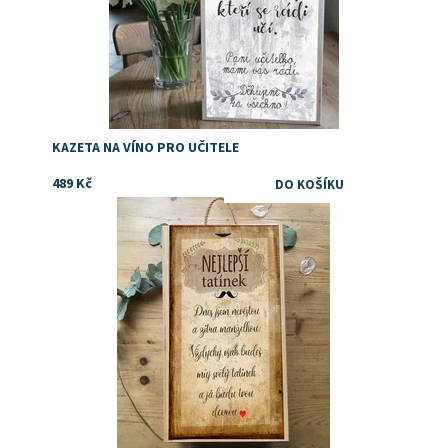
KAZETA NA VÍNO PRO UČITELE
489 Kč
Poděkování tatínkovi, dárek ke svatbě od dcery
Dostupnost:
Skladem