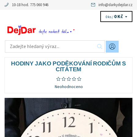
10-18 hod. 775 060 946
info
@
darkydejdar.cz
0 Kč
0 ks /
HODINY JAKO PODĚKOVÁNÍ RODIČŮM S
CITÁTEM
Neohodnoceno