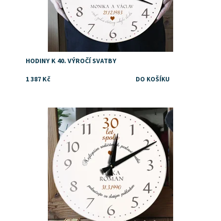
HODINY K 40. VÝROČÍ SVATBY
1 387 Kč
Tip na dárek rodičům k perlové svatbě
Dostupnost:
Skladem
Značka:
DejDar