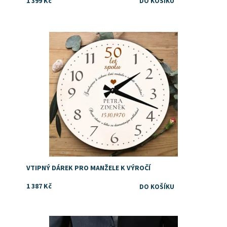
1 399 Kč
Vtipný dárek ke zlaté svatbě
Dostupnost:
Skladem
Značka:
DejDar
VTIPNÝ DÁREK PRO MANŽELE K VÝROČÍ
1 387 Kč
Tip na dárek rodičům k perlové svatbě