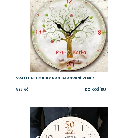
Dostupnost:
Skladem
SVATEBNÍ HODINY PRO DAROVÁNÍ PENĚZ
878 Kč
Tip na dárek rodičům ke zlaté svatbě
Dostupnost:
Skladem
Značka:
DejDar