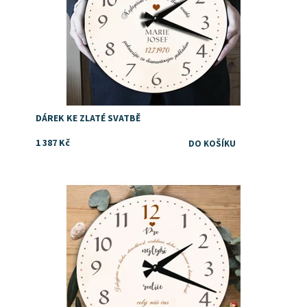
DÁREK KE ZLATÉ SVATBĚ
1 387 Kč
dárek pro rodiče. K výročí svatby nebo třeba jako
překvapení k Vánocům
Dostupnost:
Skladem
Značka:
DejDar