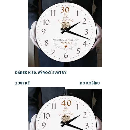
Dostupnost:
Skladem
Značka:
DejDar
DÁREK K 30. VÝROČÍ SVATBY
1 387 Kč
Tip na dárek rodičům k rubínové svatbě
Dostupnost:
Skladem
Značka:
DejDar