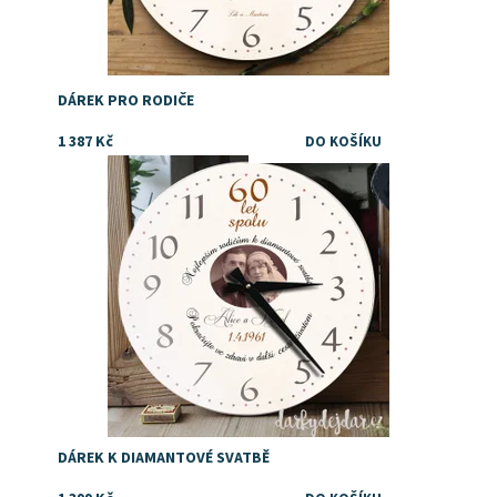
DÁREK PRO RODIČE
1 387 Kč
Tip na dárek rodičům ke zlaté svatbě
Dostupnost:
Skladem
Značka:
DejDar
DÁREK K DIAMANTOVÉ SVATBĚ