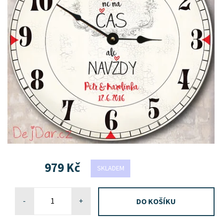
979 Kč
SKLADEM
-
+