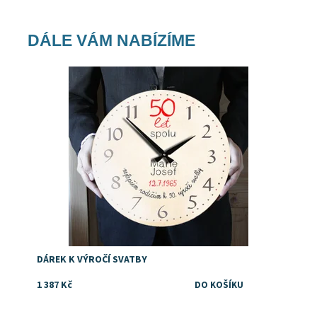
DÁLE VÁM NABÍZÍME
Dostupnost:
Skladem
Značka:
DejDar
DÁREK K VÝROČÍ SVATBY
1 387 Kč