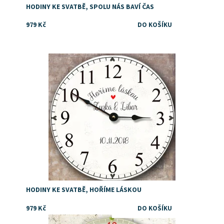
HODINY KE SVATBĚ, SPOLU NÁS BAVÍ ČAS
979 Kč
Dárek pro hasiče ke svatbě nebo výročí svatby
Dostupnost:
Skladem
HODINY KE SVATBĚ, HOŘÍME LÁSKOU
979 Kč
Dárek pro darování peněz novomanželům ke svatbě.