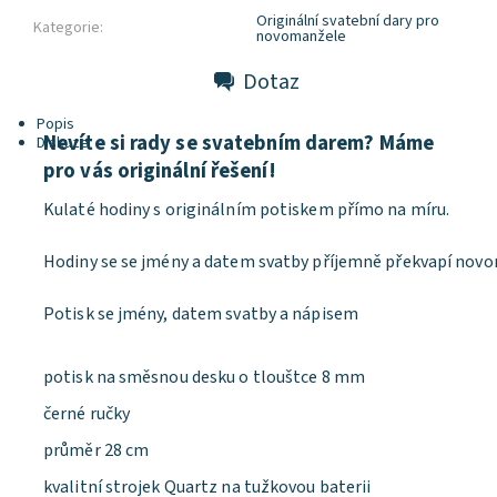
Originální svatební dary pro
Kategorie:
novomanžele
Dotaz
Popis
Nevíte si rady se svatebním darem? Máme
Diskuze
pro vás originální řešení!
Kulaté hodiny s originálním potiskem přímo na míru.
Hodiny se se jmény a datem svatby příjemně překvapí nov
Potisk se jmény, datem svatby a nápisem
potisk na směsnou desku o tlouštce 8 mm
černé ručky
průměr 28 cm
kvalitní strojek Quartz na tužkovou baterii