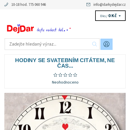
10-18 hod. 775 060 946
info
@
darkydejdar.cz
0 Kč
0 ks /
HODINY SE SVATEBNÍM CITÁTEM, NE
ČAS...
Neohodnoceno