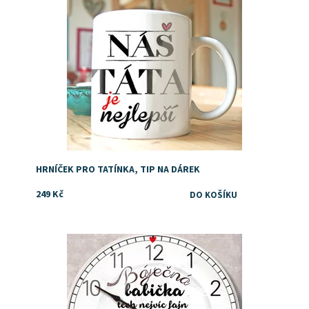
rubu jména. Do poznámky k objednávce...
Dostupnost:
Skladem
Značka:
DejDar
HRNÍČEK PRO TATÍNKA, TIP NA DÁREK
249 Kč
Tip co koupit babičce za dárek
Dostupnost:
Skladem
Značka:
DejDar