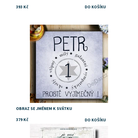
393 Kč
Dostupnost:
Skladem
Značka:
DejDar
OBRAZ SE JMÉNEM K SVÁTKU
379 Kč
Dostupnost:
Skladem
Značka:
DejDar