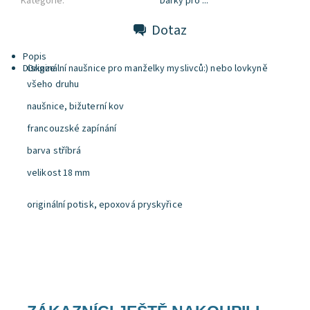
Kategorie:
Dárky pro ...
Dotaz
Popis
Diskuze
Originální naušnice pro manželky myslivců:) nebo lovkyně
všeho druhu
naušnice, bižuterní kov
francouzské zapínání
barva stříbrá
velikost 18 mm
originální potisk, epoxová pryskyřice