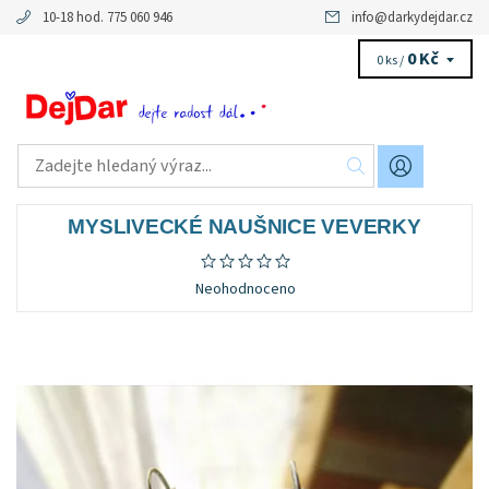
10-18 hod. 775 060 946
info
@
darkydejdar.cz
0 Kč
0 ks /
MYSLIVECKÉ NAUŠNICE VEVERKY
Neohodnoceno