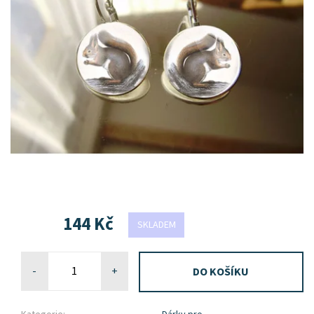
144 Kč
SKLADEM
-
+