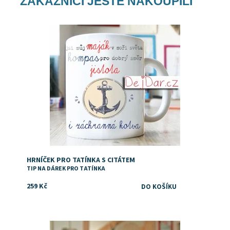
ZÁKAZNÍCI JEŠTĚ NAKOUPILI
Dárek pro tatínka, ke svatbě jako poděkování za
výchovu, k narozeninám nebo třrba ke dni otců
Dostupnost:
Skladem
Značka:
DejDar
HRNÍČEK PRO TATÍNKA S CITÁTEM
TIP NA DÁREK PRO TATÍNKA
259 Kč
Potěšte svého tatínka hrníčkem s osobním vyznáním s
nápisem "Náš táta je nejlepší" Oboustranný potisk, na