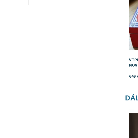
VTP
NOV
649 
DÁL
Dost