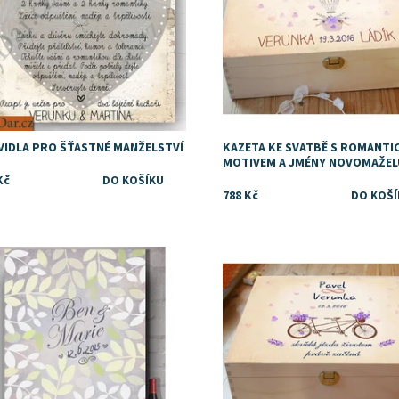
VIDLA PRO ŠŤASTNÉ MANŽELSTVÍ
KAZETA KE SVATBĚ S ROMANTI
MOTIVEM A JMÉNY NOVOMAŽEL
Kč
788 Kč
upnost:
Skladem
Dostupnost:
Skladem