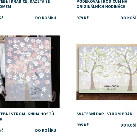
EBNÍ KRABICE, KAZETA SE
PODĚKOVÁNÍ RODIČŮM NA
OMEM
ORIGINÁLNÍCH HODINÁCH
Kč
979 Kč
upnost:
Skladem
Dostupnost:
Skladem
TEBNÍ STROM, KNIHA HOSTŮ
SVATEBNÍ DAR, STROM PŘÁNÍ
AK
995 Kč
Kč