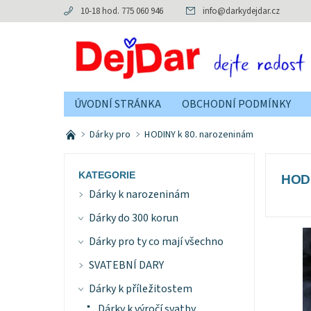
10-18 hod. 775 060 946
info
@
darkydejdar.cz
ÚVODNÍ STRÁNKA
OBCHODNÍ PODMÍNKY
Dárky pro
HODINY k 80. narozeninám
KATEGORIE
HOD
Dárky k narozeninám
Dárky do 300 korun
Dárky pro ty co mají všechno
SVATEBNÍ DARY
Dárky k příležitostem
Dárky k výročí svatby