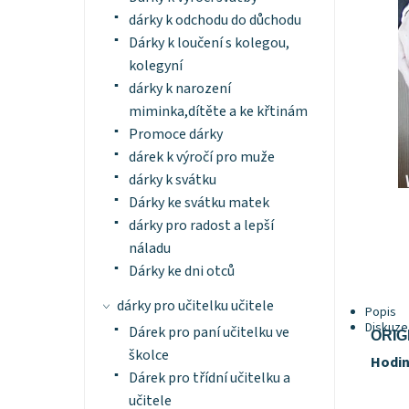
dárky k odchodu do důchodu
Dárky k loučení s kolegou,
kolegyní
dárky k narození
miminka,dítěte a ke křtinám
Promoce dárky
dárek k výročí pro muže
dárky k svátku
Dárky ke svátku matek
dárky pro radost a lepší
náladu
Dárky ke dni otců
dárky pro učitelku učitele
Popis
Diskuze
Dárek pro paní učitelku ve
ORIG
školce
Hodin
Dárek pro třídní učitelku a
učitele