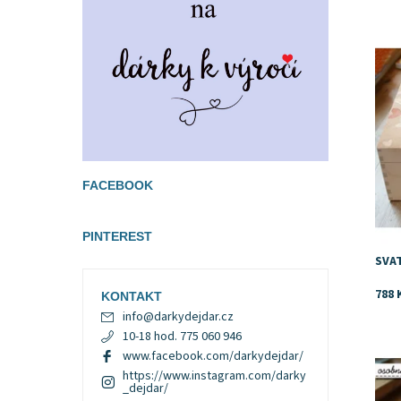
Dost
FACEBOOK
PINTEREST
SVAT
788 
KONTAKT
info
@
darkydejdar.cz
10-18 hod. 775 060 946
Dost
www.facebook.com/darkydejdar/
https://www.instagram.com/darky
_dejdar/