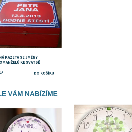
NÁ KAZETA SE JMÉNY
OMANŽELŮ KE SVATBĚ
Kč
E VÁM NABÍZÍME
upnost:
Skladem
Dostupnost:
Skladem