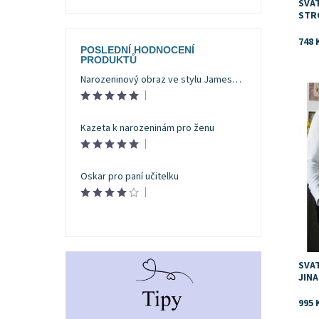
SVAT
STR
748 
POSLEDNÍ HODNOCENÍ
PRODUKTŮ
Narozeninový obraz ve stylu Jamese Bonda
Dost
|
Kazeta k narozeninám pro ženu
|
Oskar pro paní učitelku
|
SVA
JIN
995 