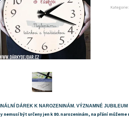
Kategorie:
INÁLNÍ DÁREK K NAROZENINÁM. VÝZNAMNÉ JUBILEUM 
y nemusí být určeny jen k 80. narozeninám, na přání můžeme n