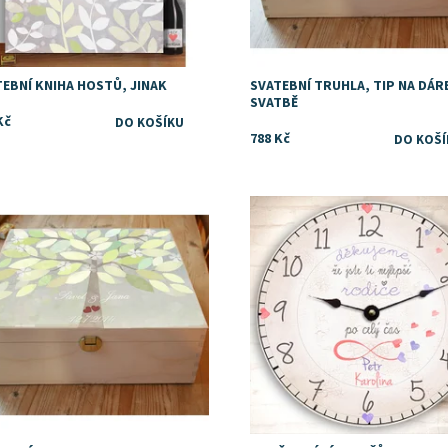
TEBNÍ KNIHA HOSTŮ, JINAK
SVATEBNÍ TRUHLA, TIP NA DÁR
SVATBĚ
Kč
788 Kč
upnost:
Skladem
Dostupnost:
Skladem