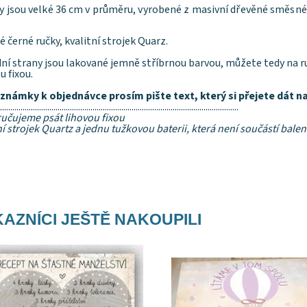
y jsou velké 36 cm v průměru, vyrobené z masivní dřevěné směsné 
 černé ručky, kvalitní strojek Quarz.
ní strany jsou lakované jemně stříbrnou barvou, můžete tedy na ru
u fixou.
známky k objednávce prosím pište
text, který si přejete dát 
....................................................................................................................
učujeme psát lihovou fixou
ní strojek Quartz a jednu tužkovou baterii, která není součástí balen
AZNÍCI JEŠTĚ NAKOUPILI
upnost:
Skladem
Dostupnost:
Skladem