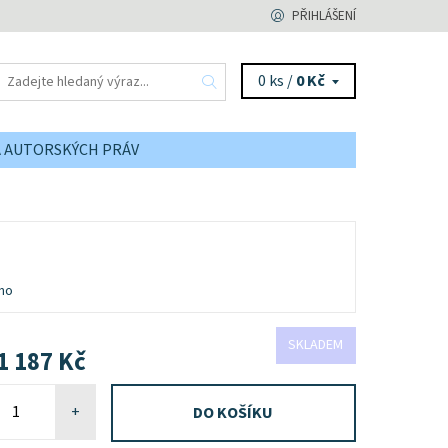
PŘIHLÁŠENÍ
0 ks /
0 Kč
A AUTORSKÝCH PRÁV
no
SKLADEM
1 187 Kč
+