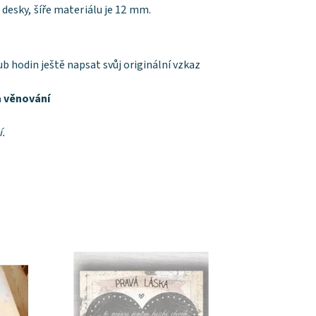
desky, šíře materiálu je 12 mm.
b hodin ještě napsat svůj originální vzkaz
na věnování
í.
Dostupnost:
Skladem