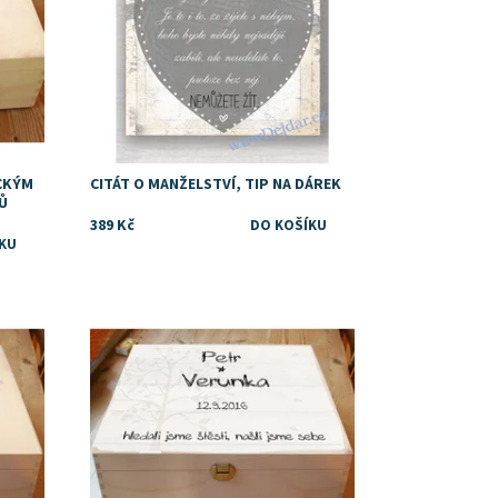
CKÝM
CITÁT O MANŽELSTVÍ, TIP NA DÁREK
Ů
389 Kč
Dostupnost:
Skladem