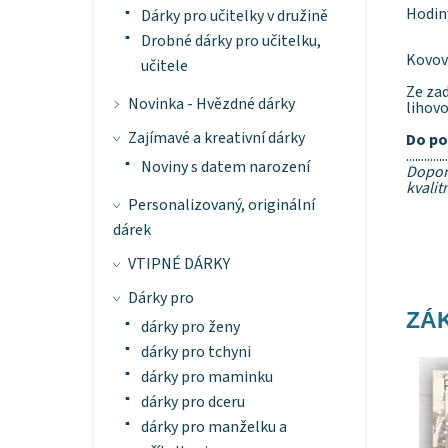
Hodin
Dárky pro učitelky v družině
Drobné dárky pro učitelku,
Kovové
učitele
Ze zad
Novinka - Hvězdné dárky
lihovo
Zajímavé a kreativní dárky
Do po
..............
Noviny s datem narození
Dopor
kvalit
Personalizovaný, originální
dárek
VTIPNÉ DÁRKY
Dárky pro
ZÁK
dárky pro ženy
dárky pro tchyni
Dost
dárky pro maminku
dárky pro dceru
dárky pro manželku a