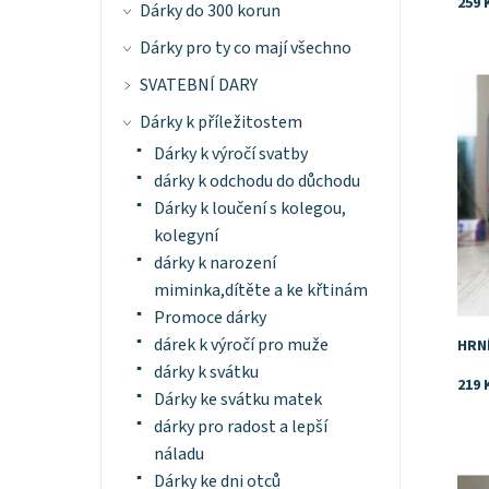
259 
Dárky do 300 korun
Dárky pro ty co mají všechno
Dost
SVATEBNÍ DARY
Dárky k příležitostem
Dárky k výročí svatby
dárky k odchodu do důchodu
Dárky k loučení s kolegou,
kolegyní
dárky k narození
miminka,dítěte a ke křtinám
Promoce dárky
dárek k výročí pro muže
HRN
dárky k svátku
219 
Dárky ke svátku matek
dárky pro radost a lepší
náladu
Dost
Dárky ke dni otců