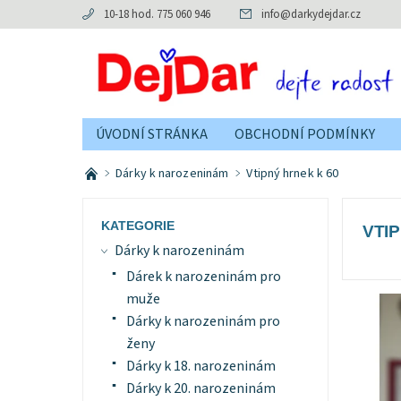
10-18 hod. 775 060 946
info
@
darkydejdar.cz
ÚVODNÍ STRÁNKA
OBCHODNÍ PODMÍNKY
Dárky k narozeninám
Vtipný hrnek k 60
KATEGORIE
VTI
Dárky k narozeninám
Dárek k narozeninám pro
muže
Dárky k narozeninám pro
ženy
Dárky k 18. narozeninám
Dárky k 20. narozeninám