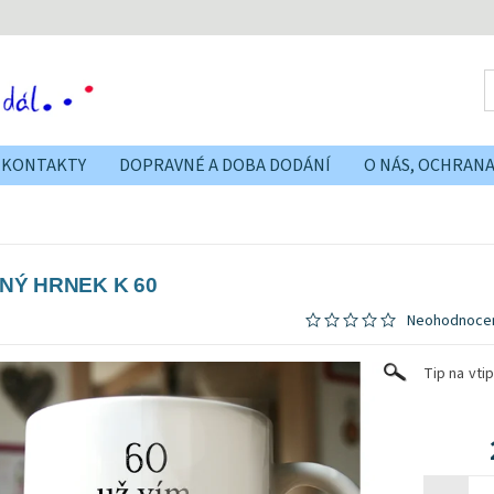
KONTAKTY
DOPRAVNÉ A DOBA DODÁNÍ
O NÁS, OCHRAN
PNÝ HRNEK K 60
Neohodnoce
Tip na vt