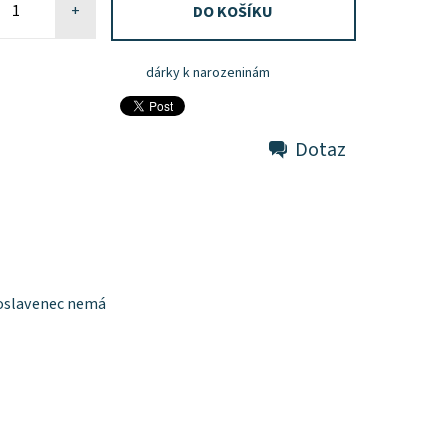
+
dárky k narozeninám
Dotaz
ě oslavenec nemá