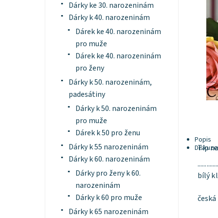
Dárky ke 30. narozeninám
Dárky k 40. narozeninám
Dárek ke 40. narozeninám
pro muže
Dárek ke 40. narozeninám
pro ženy
Dárky k 50. narozeninám,
padesátiny
Dárky k 50. narozeninám
pro muže
Dárek k 50 pro ženu
Popis
Dárky k 55 narozeninám
Tip n
Diskuze
Dárky k 60. narozeninám
.............
Dárky pro ženy k 60.
bílý k
narozeninám
Dárky k 60 pro muže
česká
Dárky k 65 narozeninám