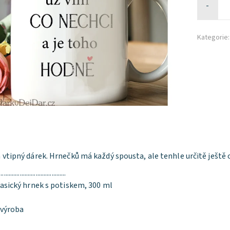
-
Kategorie:
a vtipný dárek. Hrnečků má každý spousta, ale tenhle určitě ješt
..........................................
lasický hrnek s potiskem, 300 ml
 výroba