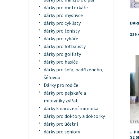
dárky pro manžele a pár
dárky pro motorkáře
dárky pro myslivce
dárky pro cyklisty
DÁR
dárky pro tenisty
389 
dárky pro rybáře
dárky pro fotbalisty
dárky pro golfisty
Tip 
kole
dárky pro hasiče
mami
dárky pro šéfa, nadřízeného,
kdo 
moc.
šéfovou
Dost
Dárky pro rodiče
dárky pro pejskaře a
milovníky zvířat
dárky k narození miminka
dárky pro doktory a doktorky
dárky pro účetní
dárky pro seniory
...P
SE 