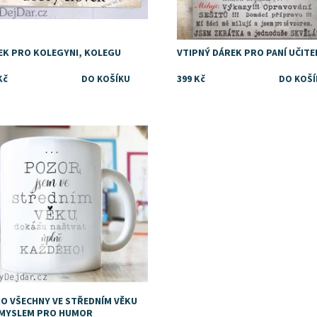
EK PRO KOLEGYNI, KOLEGU
VTIPNÝ DÁREK PRO PANÍ UČIT
Kč
399 Kč
na vtipný dárek pro kolegu,
gyni, šéfovou, šéfa, kamarádku,
nku, tatínka, zkrátka pro každého,
je ve středním věku a nebere se
..
upnost:
Skladem
RO VŠECHNY VE STŘEDNÍM VĚKU
SMYSLEM PRO HUMOR