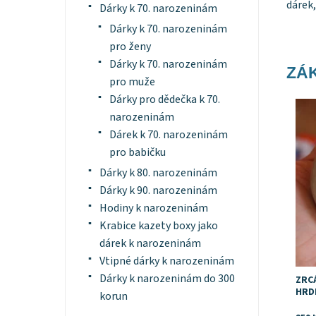
dárek,
Dárky k 70. narozeninám
Dárky k 70. narozeninám
pro ženy
Dárky k 70. narozeninám
ZÁK
pro muže
Dárky pro dědečka k 70.
Dost
narozeninám
Dárek k 70. narozeninám
pro babičku
Dárky k 80. narozeninám
Dárky k 90. narozeninám
Hodiny k narozeninám
Krabice kazety boxy jako
dárek k narozeninám
Vtipné dárky k narozeninám
Dárky k narozeninám do 300
ZRC
HRDI
korun