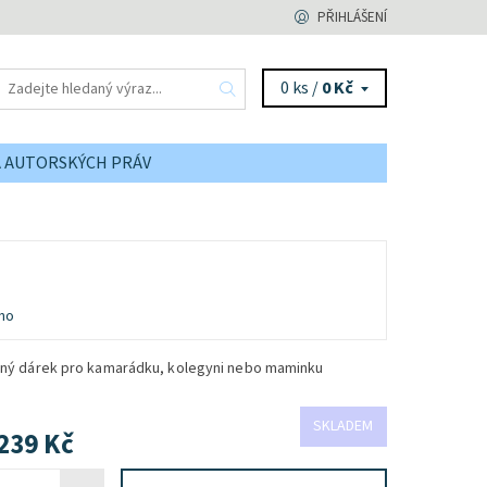
PŘIHLÁŠENÍ
0 ks /
0 Kč
A AUTORSKÝCH PRÁV
no
ipný dárek pro kamarádku, kolegyni nebo maminku
SKLADEM
239 Kč