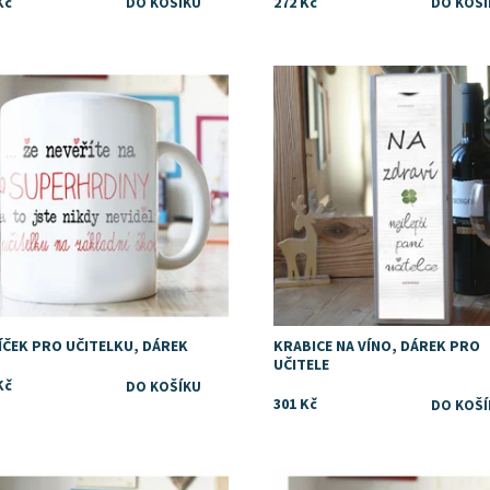
Kč
272 Kč
upnost:
Skladem
Dostupnost:
Skladem
ÍČEK PRO UČITELKU, DÁREK
KRABICE NA VÍNO, DÁREK PRO
UČITELE
Kč
301 Kč
upnost:
Skladem
Dostupnost:
Skladem