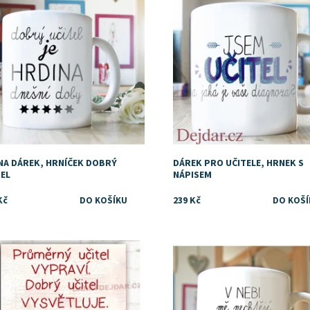
 NA DÁREK, HRNÍČEK DOBRÝ
DÁREK PRO UČITELE, HRNEK S
TEL
NÁPISEM
Kč
239 Kč
upnost:
Skladem
Dostupnost:
Skladem