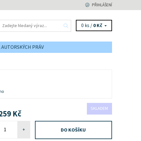
PŘIHLÁŠENÍ
0 ks /
0 Kč
A AUTORSKÝCH PRÁV
no
SKLADEM
259 Kč
+