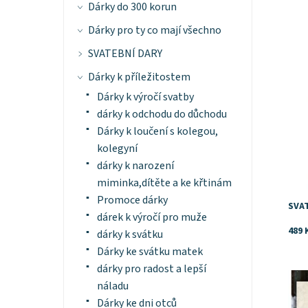
Dárky do 300 korun
Dárky pro ty co mají všechno
Dost
Znač
SVATEBNÍ DARY
Dárky k příležitostem
Dárky k výročí svatby
dárky k odchodu do důchodu
Dárky k loučení s kolegou,
kolegyní
dárky k narození
miminka,dítěte a ke křtinám
Promoce dárky
SVA
dárek k výročí pro muže
489 
dárky k svátku
Dárky ke svátku matek
dárky pro radost a lepší
Dost
náladu
Znač
Dárky ke dni otců