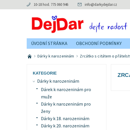
10-18 hod. 775 060 946
info
@
darkydejdar.cz
ÚVODNÍ STRÁNKA
OBCHODNÍ PODMÍNKY
Dárky k narozeninám
Zrcátko s citátem o přátelst
KATEGORIE
ZRC
Dárky k narozeninám
Dárek k narozeninám pro
muže
Dárky k narozeninám pro
ženy
Dárky k 18. narozeninám
Dárky k 20. narozeninám