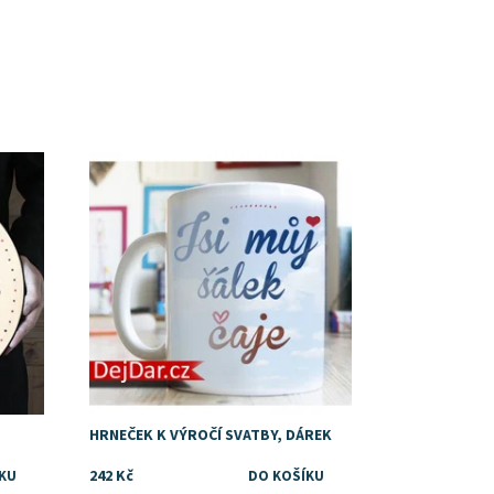
Dostupnost:
Skladem
Značka:
DejDar
HRNEČEK K VÝROČÍ SVATBY, DÁREK
242 Kč