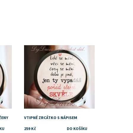
Dostupnost:
Skladem
ŽENY
VTIPNÉ ZRCÁTKO S NÁPISEM
259 Kč