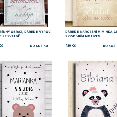
TĚNNÝ OBRAZ, DÁREK K VÝROČÍ
DÁREK K NAROZENÍ MIMINKA,C
O KE SVATBĚ
S OSOBNÍM MOTIVEM
Kč
489 Kč
upnost:
Skladem
Dostupnost:
Skladem