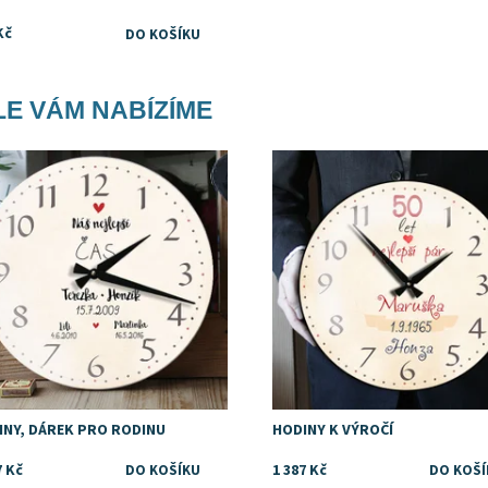
Kč
E VÁM NABÍZÍME
upnost:
Skladem
Dostupnost:
Skladem
ka:
DejDar
Značka:
DejDar
INY, DÁREK PRO RODINU
HODINY K VÝROČÍ
7 Kč
1 387 Kč