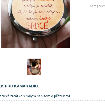
Kategorie:
EK PRO KAMARÁDKU
tické zrcátko s milým nápisem o přátelství
.....................................................................................................................................................