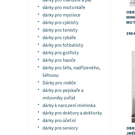
dárky pro manžele a pár
dárky pro motorkáře
OBR
dárky pro myslivce
MIM
dárky pro cyklisty
MOT
dárky pro tenisty
399 
dárky pro rybáře
dárky pro fotbalisty
dárky pro golfisty
Dost
dárky pro hasiče
dárky pro šéfa, nadřízeného,
šéfovou
Dárky pro rodiče
dárky pro pejskaře a
milovníky zvířat
dárky k narození miminka
dárky pro doktory a doktorky
dárky pro účetní
dárky pro seniory
OBR
JMÉ