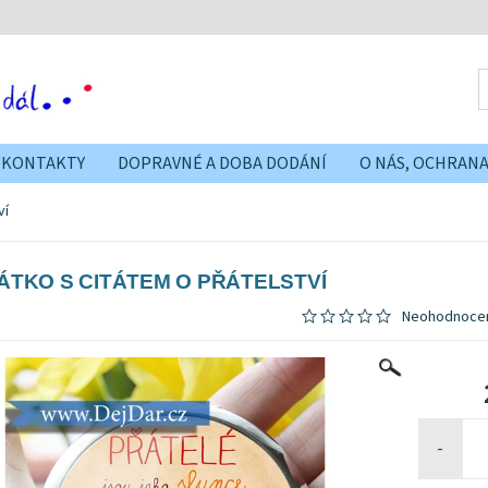
KONTAKTY
DOPRAVNÉ A DOBA DODÁNÍ
O NÁS, OCHRAN
ví
ÁTKO S CITÁTEM O PŘÁTELSTVÍ
Neohodnoce
-