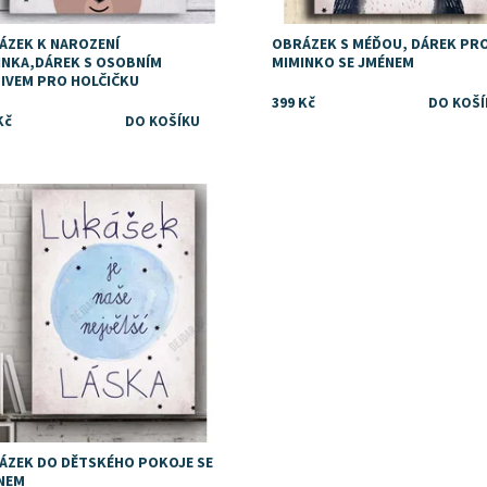
ÁZEK K NAROZENÍ
OBRÁZEK S MÉĎOU, DÁREK PR
INKA,DÁREK S OSOBNÍM
MIMINKO SE JMÉNEM
IVEM PRO HOLČIČKU
399 Kč
Kč
upnost:
Skladem
ÁZEK DO DĚTSKÉHO POKOJE SE
NEM