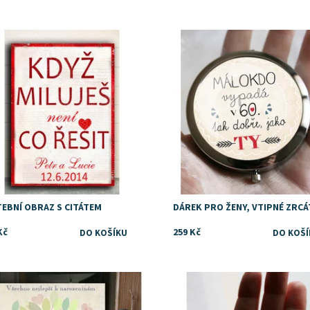
upnost:
Skladem
Dostupnost:
Skladem
ka:
DejDar
TEBNÍ OBRAZ S CITÁTEM
DÁREK PRO ŽENY, VTIPNÉ ZRC
Kč
259 Kč
upnost:
Skladem
Dostupnost:
Skladem
ka:
DejDar