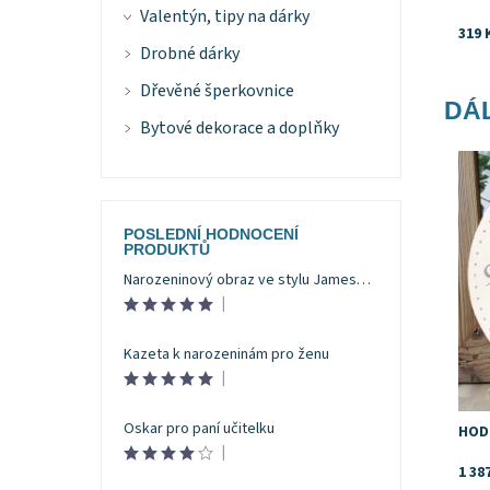
Valentýn, tipy na dárky
319 
Drobné dárky
Dřevěné šperkovnice
DÁL
Bytové dekorace a doplňky
Dost
Znač
POSLEDNÍ HODNOCENÍ
PRODUKTŮ
Narozeninový obraz ve stylu Jamese Bonda
|
Kazeta k narozeninám pro ženu
|
Oskar pro paní učitelku
HOD
|
1 38