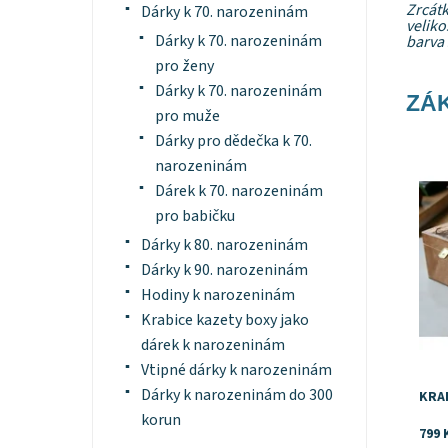
Zrcátk
Dárky k 70. narozeninám
veliko
Dárky k 70. narozeninám
barva 
pro ženy
Dárky k 70. narozeninám
ZÁK
pro muže
Dárky pro dědečka k 70.
Dost
narozeninám
Dárek k 70. narozeninám
pro babičku
Dárky k 80. narozeninám
Dárky k 90. narozeninám
Hodiny k narozeninám
Krabice kazety boxy jako
dárek k narozeninám
Vtipné dárky k narozeninám
Dárky k narozeninám do 300
KRA
korun
799 