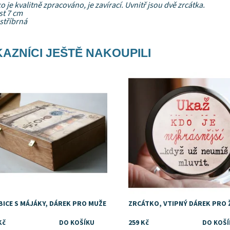
o je kvalitně zpracováno, je zavírací. Uvnitř jsou dvě zrcátka.
st 7 cm
stříbrná
AZNÍCI JEŠTĚ NAKOUPILI
upnost:
Skladem
Dostupnost:
Skladem
BICE S MÁJÁKY, DÁREK PRO MUŽE
ZRCÁTKO, VTIPNÝ DÁREK PRO 
Kč
259 Kč