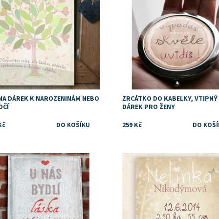
 NA DÁREK K NAROZENINÁM NEBO
ZRCÁTKO DO KABELKY, VTIPNÝ
OČÍ
DÁREK PRO ŽENY
Kč
259 Kč
upnost:
Skladem
Dostupnost:
Skladem