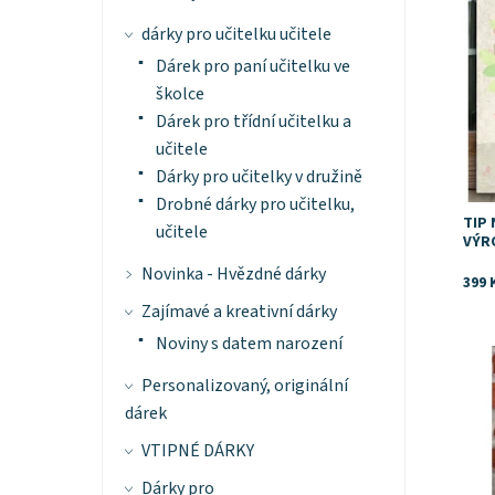
dárky pro učitelku učitele
Dárek pro paní učitelku ve
školce
Dárek pro třídní učitelku a
učitele
Dárky pro učitelky v družině
Drobné dárky pro učitelku,
TIP
učitele
VÝR
Novinka - Hvězdné dárky
399 
Zajímavé a kreativní dárky
Noviny s datem narození
Dost
Personalizovaný, originální
dárek
VTIPNÉ DÁRKY
Dárky pro