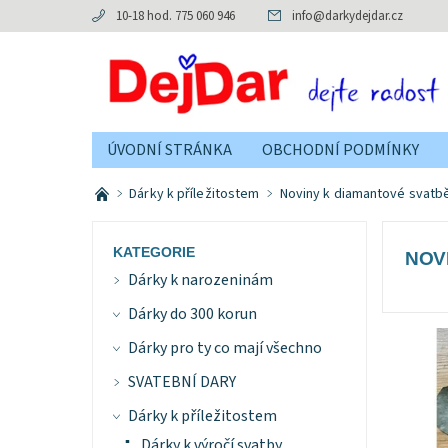
10-18 hod. 775 060 946
info
@
darkydejdar.cz
ÚVODNÍ STRÁNKA
OBCHODNÍ PODMÍNKY
Dárky k příležitostem
Noviny k diamantové svatb
KATEGORIE
NOV
Dárky k narozeninám
Dárky do 300 korun
Dárky pro ty co mají všechno
SVATEBNÍ DARY
Dárky k příležitostem
Dárky k výročí svatby