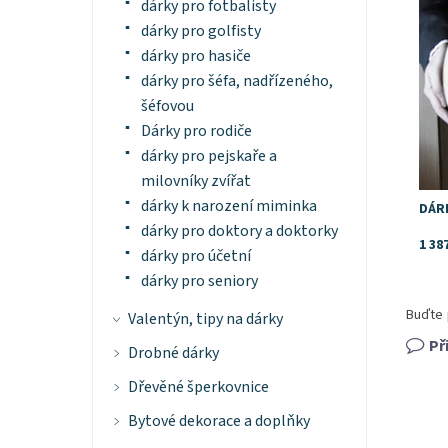
Znač
dárky pro fotbalisty
dárky pro golfisty
dárky pro hasiče
dárky pro šéfa, nadřízeného,
šéfovou
Dárky pro rodiče
dárky pro pejskaře a
milovníky zvířat
dárky k narození miminka
DÁRE
dárky pro doktory a doktorky
1 38
dárky pro účetní
dárky pro seniory
Buďte 
Valentýn, tipy na dárky
Př
Drobné dárky
Dřevěné šperkovnice
Bytové dekorace a doplňky