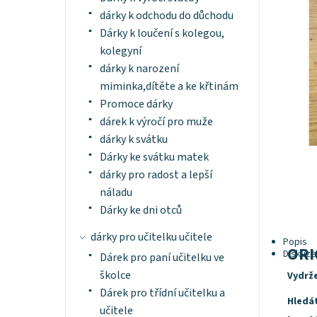
dárky k odchodu do důchodu
Dárky k loučení s kolegou,
kolegyní
dárky k narození
miminka,dítěte a ke křtinám
Promoce dárky
dárek k výročí pro muže
dárky k svátku
Dárky ke svátku matek
dárky pro radost a lepší
náladu
Dárky ke dni otců
dárky pro učitelku učitele
Popis
ORI
Diskuze
Dárek pro paní učitelku ve
školce
Vydrže
Dárek pro třídní učitelku a
Hledát
učitele