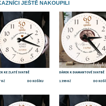
AZNÍCI JEŠTĚ NAKOUPILI
na dárek rodičům ke zlaté svatbě
Tip na dárek rodičům ke zlaté s
upnost:
Skladem
Dostupnost:
Skladem
ka:
DejDar
Značka:
DejDar
EK KE ZLATÉ SVATBĚ
DÁREK K DIAMANTOVÉ SVATBĚ
7 Kč
1 399 Kč
na dárek rodičům k perlové svatbě
Tip na dárek rodičům k rubínové
svatbě
upnost:
Skladem