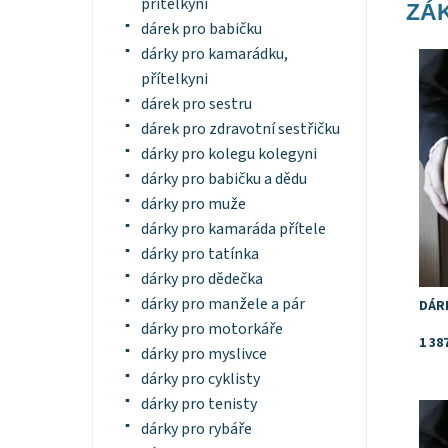
přítelkyni
ZÁK
dárek pro babičku
dárky pro kamarádku,
Tip 
přítelkyni
Dost
Znač
dárek pro sestru
dárek pro zdravotní sestřičku
dárky pro kolegu kolegyni
dárky pro babičku a dědu
dárky pro muže
dárky pro kamaráda přítele
dárky pro tatínka
dárky pro dědečka
dárky pro manžele a pár
DÁR
dárky pro motorkáře
1 38
dárky pro myslivce
dárky pro cyklisty
dárky pro tenisty
Tip 
dárky pro rybáře
Dost