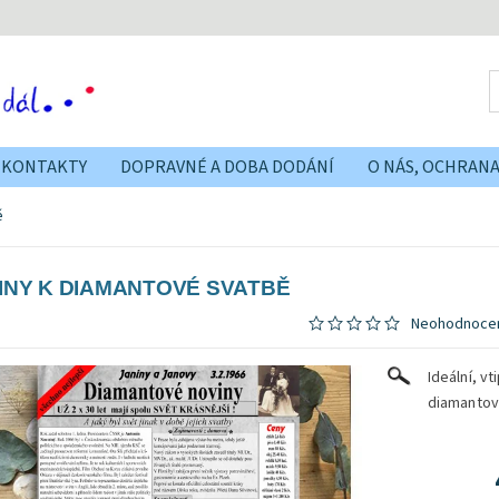
KONTAKTY
DOPRAVNÉ A DOBA DODÁNÍ
O NÁS, OCHRAN
ě
INY K DIAMANTOVÉ SVATBĚ
Neohodnoce
Ideální, v
diamantov