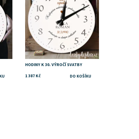
Značka:
DejDar
HODINY K 30. VÝROČÍ SVATBY
1 387 Kč