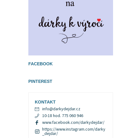
FACEBOOK
PINTEREST
KONTAKT
info
@
darkydejdar.cz
10-18 hod. 775 060 946
www.facebook.com/darkydejdar/
https://www.instagram.com/darky
_dejdar/