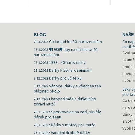
BLOG
NAŠE 
Co koupit ke 30. narozeninám
Co nap
20.3.2023
svatbě
♥1986♥ tipy na dárek ke 40.
17.1.2023
Svatba
narozeninnám
okamži
1983 - 40 narozeniny
17.1.2023
emocí,
Dárky k 50 narozeninám
11.1.2023
novoma
Dárky pro učitelku
7.12.2022
uvědomí
Vánoce, dárky a všechen ten
3.12.2022
Jaký v
blázinec okolo
pro tat
Listopad měsíc duševního
2.12.2022
Co daro
zdraví mužů
naroze
Šperkovnice na zeď, skvělý
29.11.2022
dárky 
dárek pro ženu
životn
Dárky s motivy pro muže
28.11.2022
vybírát
Vánoční drobné dárky
27.11.2022