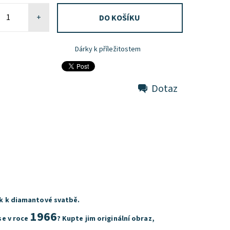
+
Dárky k příležitostem
Dotaz
rek k diamantové svatbě.
1966
se v roce
? Kupte jim originální obraz,