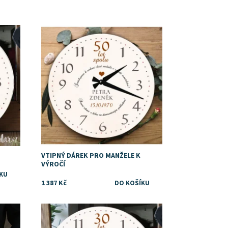
vatbě
Vtipný dárek ke zlaté svatbě
Dostupnost:
Skladem
Značka:
DejDar
VTIPNÝ DÁREK PRO MANŽELE K
VÝROČÍ
1 387 Kč
Tip na dárek rodičům k perlové svatbě
Dostupnost:
Skladem