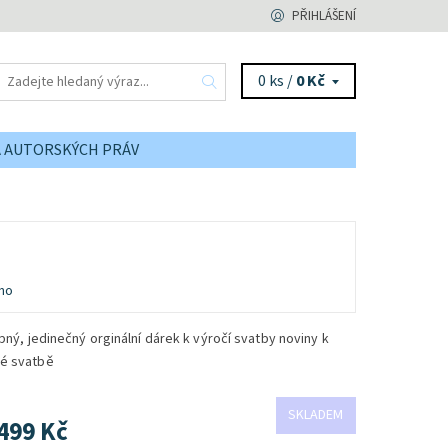
PŘIHLÁŠENÍ
0 ks /
0 Kč
A AUTORSKÝCH PRÁV
no
tipný, jedinečný orginální dárek k výročí svatby noviny k
é svatbě
SKLADEM
499 Kč