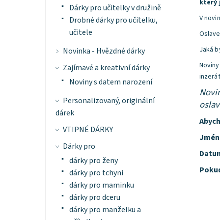
který 
Dárky pro učitelky v družině
V novin
Drobné dárky pro učitelku,
učitele
Oslave
Jaká by
Novinka - Hvězdné dárky
Noviny
Zajímavé a kreativní dárky
inzerát
Noviny s datem narození
Novin
Personalizovaný, originální
oslav
dárek
Abych
VTIPNÉ DÁRKY
Jméno
Dárky pro
Datu
dárky pro ženy
Pokud
dárky pro tchyni
dárky pro maminku
dárky pro dceru
dárky pro manželku a