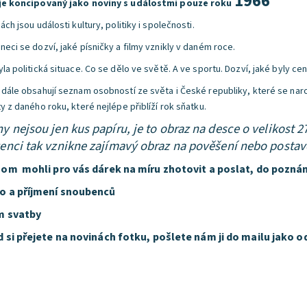
1966
je koncipovaný jako noviny s událostmi pouze roku
ách jsou události kultury, politiky i společnosti.
neci se dozví, jaké písničky a filmy vznikly v daném roce.
la politická situace. Co se dělo ve světě. A ve sportu. Dozví, jaké byly ce
 dále obsahují seznam osobností ze světa i České republiky, které se nar
y z daného roku, které nejlépe přiblíží rok sňatku.
y nejsou jen kus papíru, je to obraz na desce o velikost 2
enci tak vznikne zajímavý obraz na pověšení nebo postav
om mohli pro vás dárek na míru zhotovit a poslat, do pozná
 a příjmení snoubenců
m svatby
 si přejete na novinách fotku, pošlete nám ji do mailu jako o