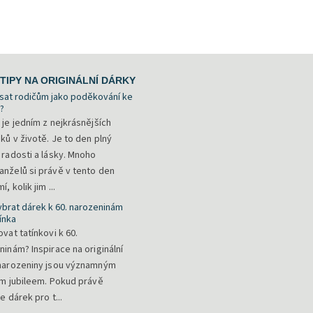
TIPY NA ORIGINÁLNÍ DÁRKY
sat rodičům jako poděkování ke
?
 je jedním z nejkrásnějších
ků v životě. Je to den plný
 radosti a lásky. Mnoho
nželů si právě v tento den
, kolik jim ...
ybrat dárek k 60. narozeninám
ínka
vat tatínkovi k 60.
ninám? Inspirace na originální
narozeniny jsou významným
ím jubileem. Pokud právě
e dárek pro t...