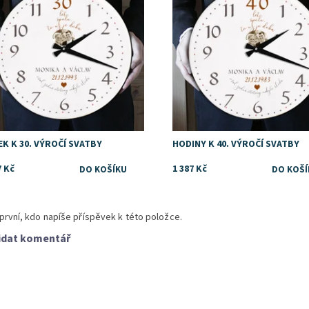
ka:
DejDar
Dostupnost:
Skladem
Značka:
DejDar
K K 30. VÝROČÍ SVATBY
HODINY K 40. VÝROČÍ SVATBY
7 Kč
1 387 Kč
první, kdo napíše příspěvek k této položce.
idat komentář