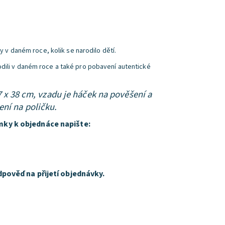
ny v daném roce, kolik se narodilo dětí.
odili v daném roce a také pro pobavení autentické
7 x 38 cm, vzadu je háček na pověšení a
ení na poličku.
mky k objednáce napište:
dpověď na přijetí objednávky.