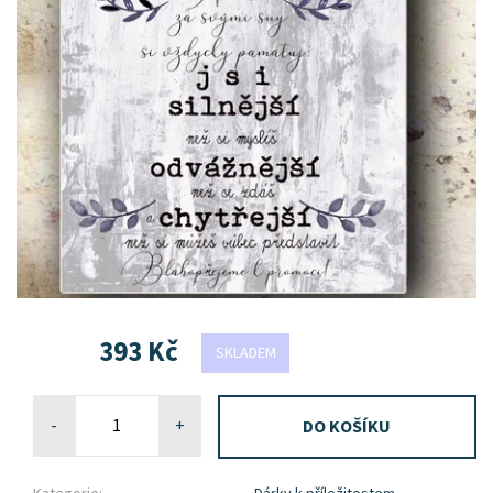
393 Kč
SKLADEM
-
+