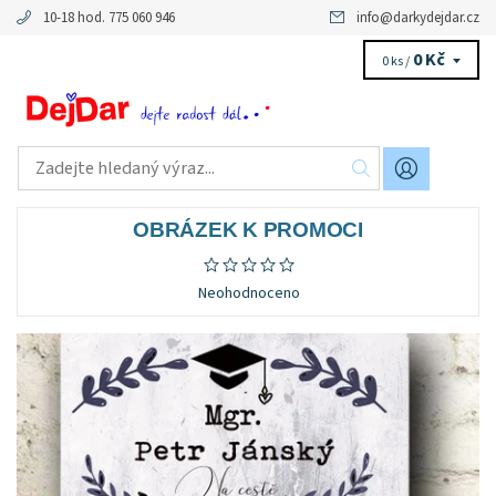
10-18 hod. 775 060 946
info
@
darkydejdar.cz
0 Kč
0 ks /
OBRÁZEK K PROMOCI
Neohodnoceno