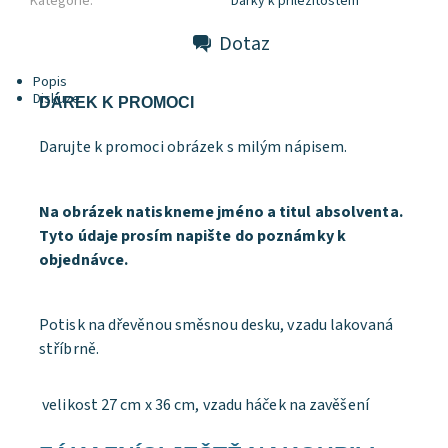
Kategorie:
Dárky k příležitostem
Dotaz
Popis
Diskuze
DÁREK K PROMOCI
Darujte k promoci obrázek s milým nápisem.
Na obrázek natiskneme jméno a titul absolventa.
Tyto údaje prosím napište do poznámky k
objednávce.
Potisk na dřevěnou směsnou desku, vzadu lakovaná
stříbrně.
velikost 27 cm x 36 cm, vzadu háček na zavěšení