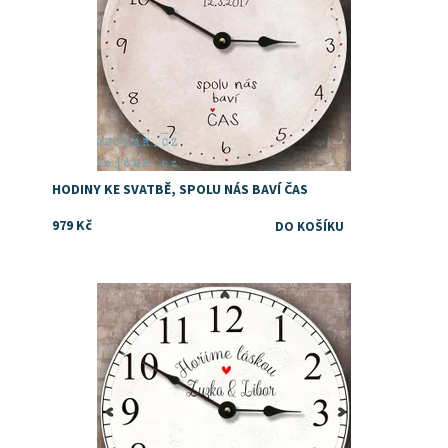
HODINY KE SVATBĚ, SPOLU NÁS BAVÍ ČAS
979 Kč
Dárek pro hasiče ke svatbě nebo výročí svatby
Dostupnost:
Skladem