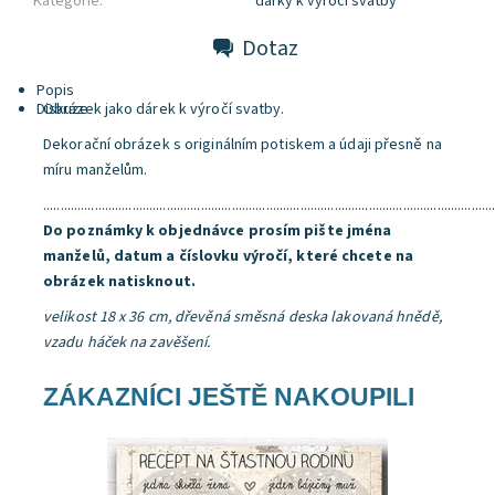
Kategorie:
dárky k výročí svatby
Dotaz
Popis
Diskuze
Obrázek jako dárek k výročí svatby.
Dekorační obrázek s originálním potiskem a údaji přesně na
míru manželům.
...................................................................................................................................
Do poznámky k objednávce prosím pište jména
manželů, datum a číslovku výročí, které chcete na
obrázek natisknout.
velikost 18 x 36 cm, dřevěná směsná deska lakovaná hnědě,
vzadu háček na zavěšení.
ZÁKAZNÍCI JEŠTĚ NAKOUPILI
Dostupnost:
Skladem