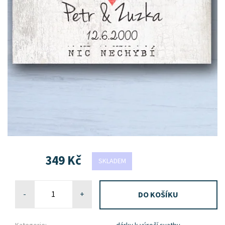
349 Kč
SKLADEM
-
+