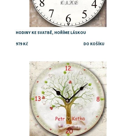
HODINY KE SVATBĚ, HOŘÍME LÁSKOU
979 Kč
Dárek pro darování peněz novomanželům ke svatbě.
Dostupnost:
Skladem