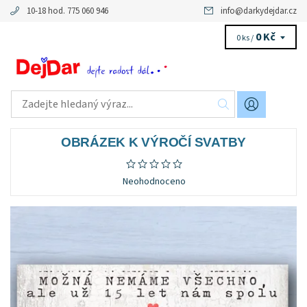
10-18 hod. 775 060 946
info
@
darkydejdar.cz
0 Kč
0 ks /
OBRÁZEK K VÝROČÍ SVATBY
Neohodnoceno