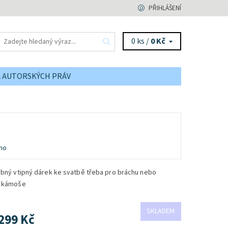
PŘIHLÁŠENÍ
0 ks /
0 Kč
A AUTORSKÝCH PRÁV
no
obný vtipný dárek ke svatbě třeba pro bráchu nebo
o kámoše
SKLADEM
299 Kč