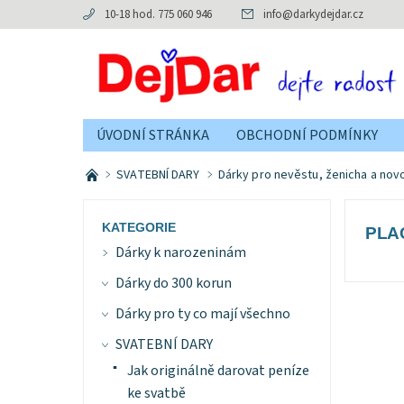
10-18 hod. 775 060 946
info
@
darkydejdar.cz
ÚVODNÍ STRÁNKA
OBCHODNÍ PODMÍNKY
SVATEBNÍ DARY
Dárky pro nevěstu, ženicha a no
KATEGORIE
PLA
Dárky k narozeninám
Dárky do 300 korun
Dárky pro ty co mají všechno
SVATEBNÍ DARY
Jak originálně darovat peníze
ke svatbě