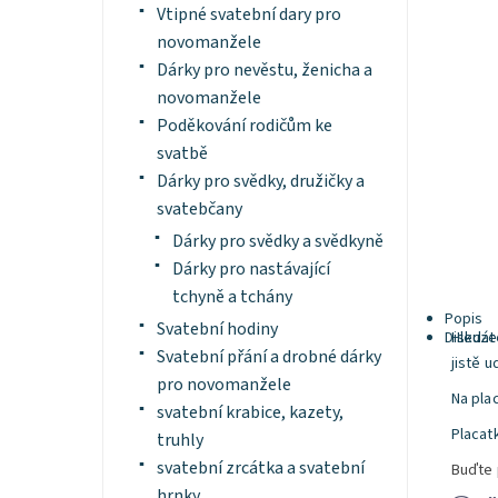
Vtipné svatební dary pro
novomanžele
Dárky pro nevěstu, ženicha a
novomanžele
Poděkování rodičům ke
svatbě
Dárky pro svědky, družičky a
svatebčany
Dárky pro svědky a svědkyně
Dárky pro nastávající
tchyně a tchány
Popis
Svatební hodiny
Diskuze
Hledát
Svatební přání a drobné dárky
jistě u
pro novomanžele
Na pla
svatební krabice, kazety,
Placat
truhly
svatební zrcátka a svatební
Buďte 
hrnky