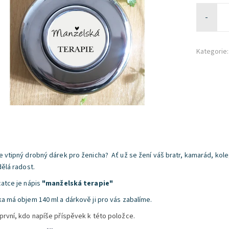
-
Kategorie:
e vtipný drobný dárek pro ženicha? Ať už se žení váš bratr, kamarád, kol
dělá radost.
catce je nápis
"manželská terapie"
ka má objem 140 ml a dárkově ji pro vás zabalíme.
první, kdo napíše příspěvek k této položce.