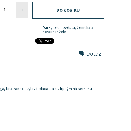
+
Dárky pro nevěstu, ženicha a
novomanžele
Dotaz
ega, bratranec stylová placatka s vtipným náisem mu