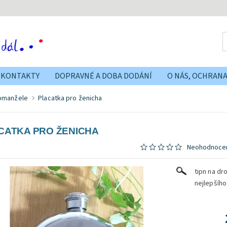
KONTAKTY
DOPRAVNÉ A DOBA DODÁNÍ
O NÁS, OCHRAN
vomanžele
Placatka pro ženicha
CATKA PRO ŽENICHA
Neohodnoce
tipn na dr
nejlepšíh