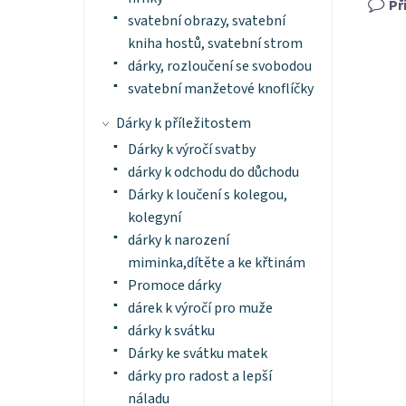
Př
svatební obrazy, svatební
kniha hostů, svatební strom
dárky, rozloučení se svobodou
svatební manžetové knoflíčky
Dárky k příležitostem
Dárky k výročí svatby
dárky k odchodu do důchodu
Dárky k loučení s kolegou,
kolegyní
dárky k narození
miminka,dítěte a ke křtinám
Promoce dárky
dárek k výročí pro muže
dárky k svátku
Dárky ke svátku matek
dárky pro radost a lepší
náladu