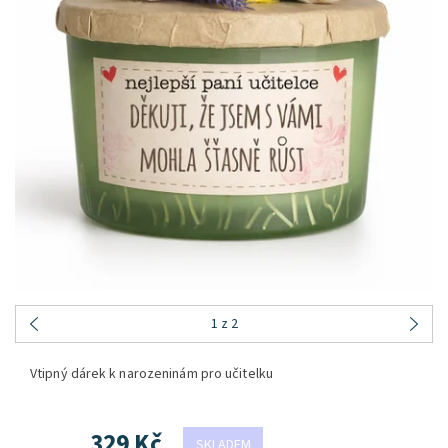
1
z 2
Vtipný dárek k narozeninám pro učitelku
329 Kč
SKLADEM