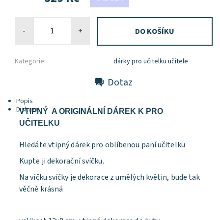
-
+
Kategorie:
dárky pro učitelku učitele
Dotaz
Popis
Diskuze
VTIPNÝ A ORIGINÁLNÍ DÁREK K PRO
UČITELKU
Hledáte vtipný dárek pro oblíbenou paní učitelku
Kupte ji dekorační svíčku.
Na víčku svíčky je dekorace z umělých květin, bude tak
věčně krásná