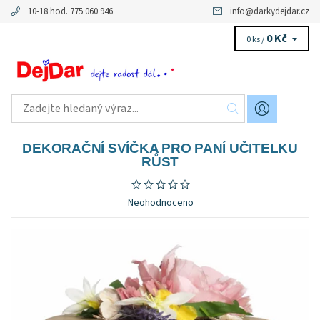
10-18 hod. 775 060 946
info
@
darkydejdar.cz
0 Kč
0 ks /
DEKORAČNÍ SVÍČKA PRO PANÍ UČITELKU
RŮST
Neohodnoceno