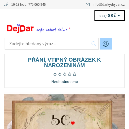
10-18 hod. 775 060 946
info
@
darkydejdar.cz
0 Kč
0 ks /
PŘÁNÍ, VTIPNÝ OBRÁZEK K
NAROZENINÁM
Neohodnoceno