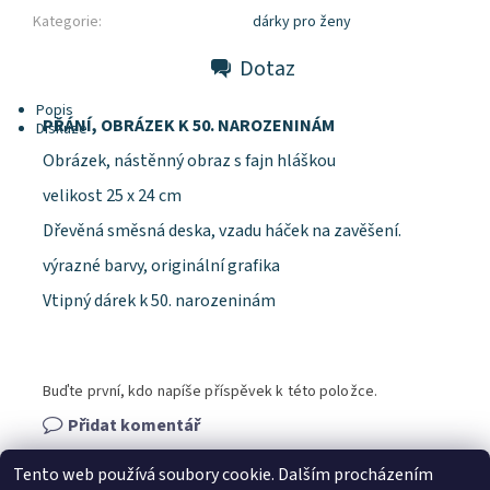
Kategorie:
dárky pro ženy
Dotaz
Popis
PŘÁNÍ, OBRÁZEK K 50. NAROZENINÁM
Diskuze
Obrázek, nástěnný obraz s fajn hláškou
velikost 25 x 24 cm
Dřevěná směsná deska, vzadu háček na zavěšení.
výrazné barvy, originální grafika
Vtipný dárek k 50. narozeninám
Buďte první, kdo napíše příspěvek k této položce.
Přidat komentář
Tento web používá soubory cookie. Dalším procházením