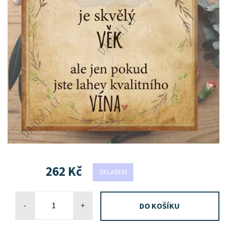
262 Kč
SKLADEM
-
+