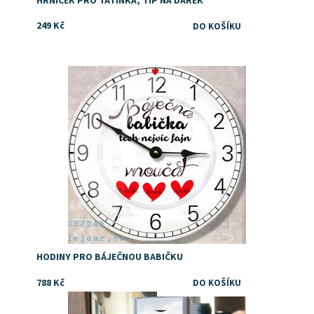
HRNÍČEK PRO TATÍNKA, TIP NA DÁREK
249 Kč
Tip co koupit babičce za dárek
Dostupnost:
Skladem
Značka:
DejDar
HODINY PRO BÁJEČNOU BABIČKU
788 Kč
Dostupnost:
Skladem
Značka:
DejDar