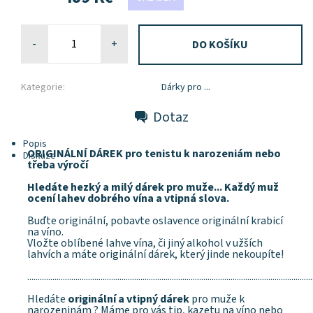
-
+
Kategorie:
Dárky pro ...
Dotaz
Popis
ORIGINÁLNÍ DÁREK pro tenistu k narozeniám nebo
Diskuze
třeba výročí
Hledáte hezký a milý dárek pro muže... Každý muž
ocení lahev dobrého vína a vtipná slova.
Buďte originální, pobavte oslavence originální krabicí
na víno.
Vložte oblíbené lahve vína, či jiný alkohol v užších
lahvích a máte originální dárek, který jinde nekoupíte!
........................................................................................................................................
Hledáte
originální a vtipný dárek
pro muže k
narozeninám ? Máme pro vás tip, kazetu na víno nebo