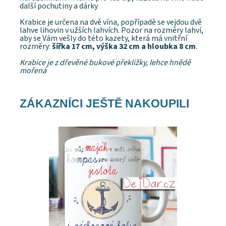
další pochutiny a dárky
Krabice je určena na dvě vína, popřípadě se vejdou dvě
lahve lihovin v užších lahvích. Pozor na rozměry lahví,
aby se Vám vešly do této kazety, která má vnitřní
rozměry:
šířka 17 cm, výška 32 cm a hloubka 8 cm
.
Krabice je z dřevěné bukové překližky, lehce hnědě
mořená
ZÁKAZNÍCI JEŠTĚ NAKOUPILI
Dárek pro tatínka, ke svatbě jako poděkování za
výchovu, k narozeninám nebo třrba ke dni otců
Dostupnost:
Skladem
Značka:
DejDar