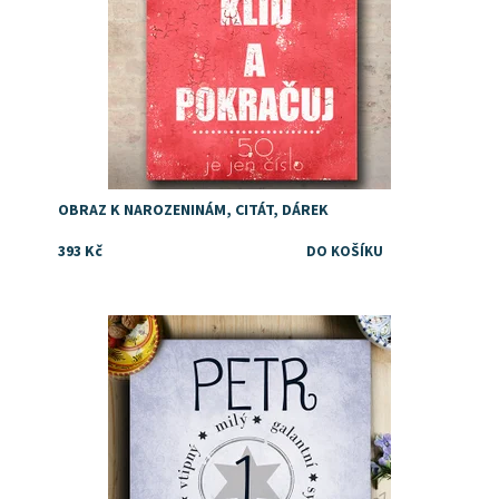
OBRAZ K NAROZENINÁM, CITÁT, DÁREK
393 Kč
Dostupnost:
Skladem
Značka:
DejDar