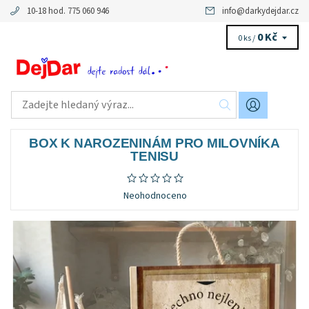
10-18 hod. 775 060 946
info
@
darkydejdar.cz
0 Kč
0 ks /
BOX K NAROZENINÁM PRO MILOVNÍKA
TENISU
Neohodnoceno