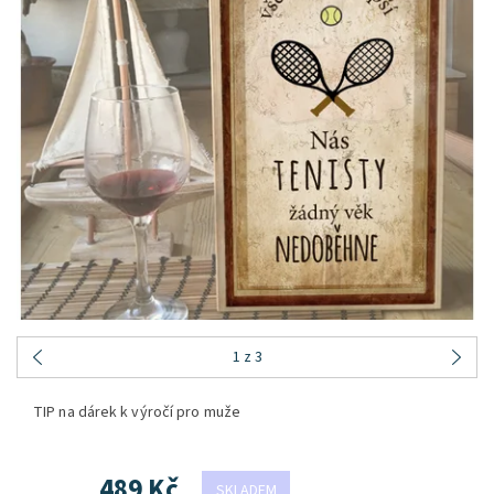
1
z 3
TIP na dárek k výročí pro muže
489 Kč
SKLADEM