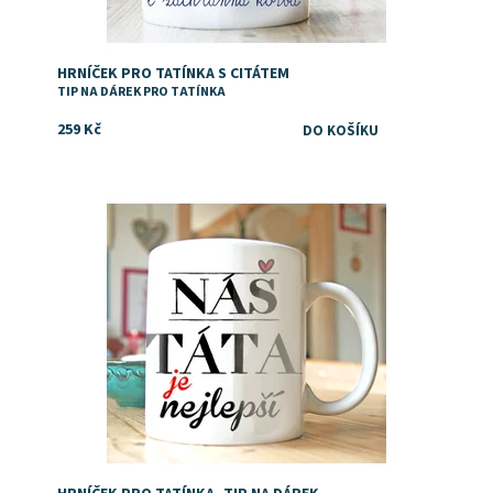
HRNÍČEK PRO TATÍNKA S CITÁTEM
TIP NA DÁREK PRO TATÍNKA
259 Kč
Potěšte svého tatínka hrníčkem s osobním vyznáním s
nápisem "Náš táta je nejlepší" Oboustranný potisk, na
rubu jména. Do poznámky k objednávce...
Dostupnost:
Skladem
Značka:
DejDar