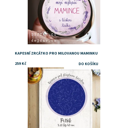
KAPESNÍ ZRCÁTKO PRO MILOVANOU MAMINKU
259 Kč
Darujte výjimečný dárek k narození mimika. Obraz s
mapou hvězdné oblohy
Dostupnost:
Skladem