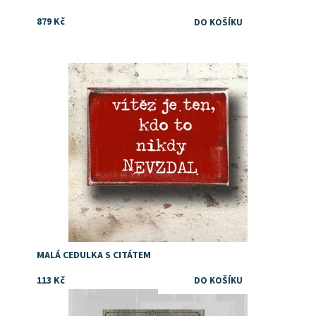
879 Kč
Dostupnost:
Skladem
MALÁ CEDULKA S CITÁTEM
113 Kč
....tam kde wifi není jsou si lidé blíž.
Dostupnost:
Skladem