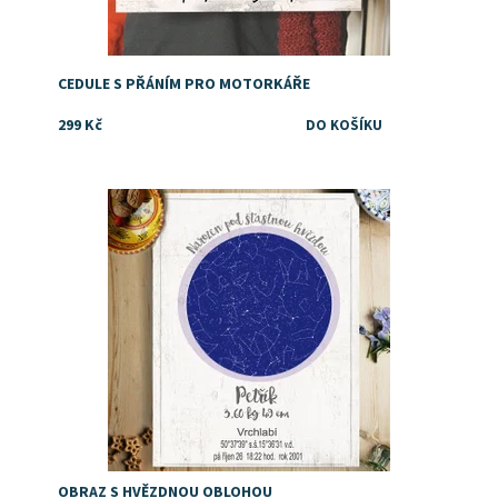
CEDULE S PŘÁNÍM PRO MOTORKÁŘE
299 Kč
Darujte výjimečný dárek k narození mimika. Obraz s
mapou hvězdné oblohy
Dostupnost:
Skladem
OBRAZ S HVĚZDNOU OBLOHOU