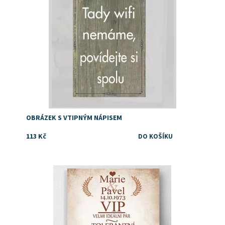
OBRÁZEK S VTIPNÝM NÁPISEM
113 Kč
Dárek k výročí svatby pro rodiče
Dostupnost:
Skladem