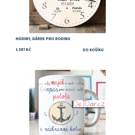
HODINY, DÁREK PRO RODINU
1 387 Kč
Dárek pro tatínka, ke svatbě jako poděkování za
výchovu, k narozeninám nebo třrba ke dni otců
Dostupnost:
Skladem
Značka:
DejDar