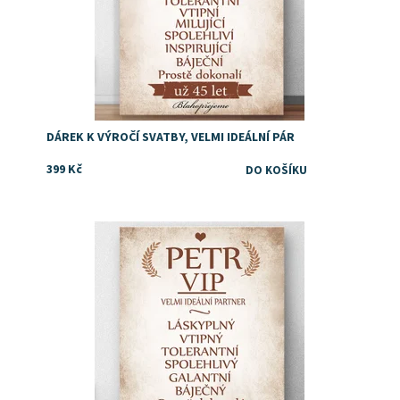
DÁREK K VÝROČÍ SVATBY, VELMI IDEÁLNÍ PÁR
399 Kč
Dárek k výročí pro manžela, partnera, partnerku,
manželku...
Dostupnost:
Skladem