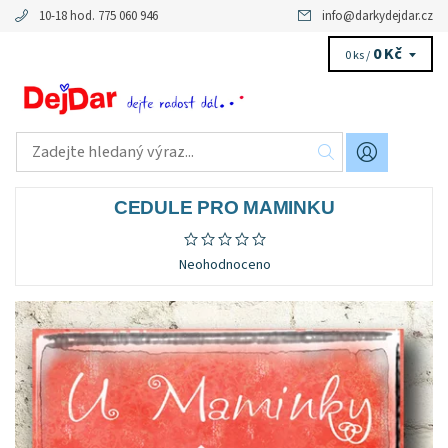
10-18 hod. 775 060 946
info
@
darkydejdar.cz
0 Kč
0 ks /
CEDULE PRO MAMINKU
Neohodnoceno