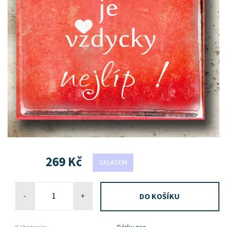
269 Kč
SKLADEM
-
+