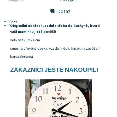
Kategorie:
Dárky pro ...
Dotaz
Popis
Diskuze
Originální obrázek, cedule třeba do kuchyně, která
vaší maminku jistě potěší!
velikost 25 x 24 cm
směsná dřevěná deska, vzadu hnědá, háček na zavěšení
barva červená
ZÁKAZNÍCI JEŠTĚ NAKOUPILI
Dostupnost:
Skladem
Značka:
DejDar