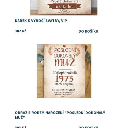
DÁREK K VÝROČÍ SVATBY, VIP
382 Kč
Tip na originální dárek k narozeninám
Dostupnost:
Skladem
OBRAZ S ROKEM NAROZENÍ "POSLEDNÍ DOKONALÝ
MUŽ"
393 Kč