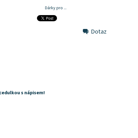
Dárky pro ...
Dotaz
u cedulkou s nápisem!