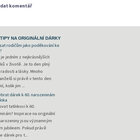
idat komentář
TIPY NA ORIGINÁLNÍ DÁRKY
sat rodičům jako poděkování ke
?
 je jedním z nejkrásnějších
ků v životě. Je to den plný
 radosti a lásky. Mnoho
nželů si právě v tento den
, kolik jim ...
ybrat dárek k 60. narozeninám
ínka
vat tatínkovi k 60.
ninám? Inspirace na originální
narozeniny jsou významným
ím jubileem. Pokud právě
e dárek pro t...