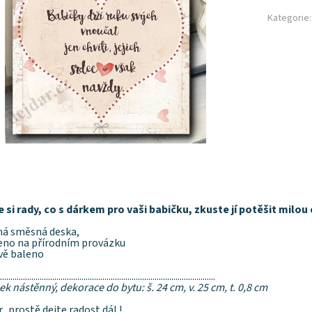
Kategorie:
e si rady, co s dárkem pro vaši babičku, zkuste jí potěšit milo
ná směsná deska,
eno na přírodním provázku
vě baleno
.......................................................................................................
k nástěnný, dekorace do bytu: š. 24 cm, v. 25 cm, t. 0,8 cm
...prostě dejte radost dál !