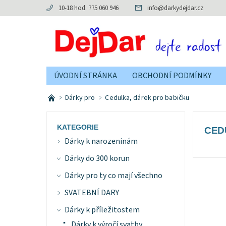
10-18 hod. 775 060 946
info
@
darkydejdar.cz
ÚVODNÍ STRÁNKA
OBCHODNÍ PODMÍNKY
Dárky pro
Cedulka, dárek pro babičku
KATEGORIE
CED
Dárky k narozeninám
Dárky do 300 korun
Dárky pro ty co mají všechno
SVATEBNÍ DARY
Dárky k příležitostem
Dárky k výročí svatby