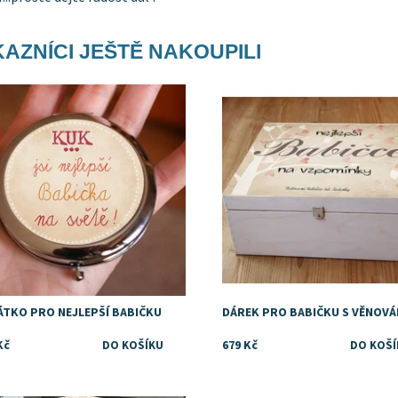
AZNÍCI JEŠTĚ NAKOUPILI
upnost:
Skladem
Dostupnost:
Skladem
Značka:
DejDar
ÁTKO PRO NEJLEPŠÍ BABIČKU
DÁREK PRO BABIČKU S VĚNOVÁ
Kč
679 Kč