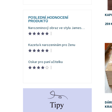
KAP
POSLEDNÍ HODNOCENÍ
PRODUKTŮ
259 
Narozeninový obraz ve stylu Jamese Bonda
|
Dost
Znač
Kazeta k narozeninám pro ženu
|
Oskar pro paní učitelku
|
DÁR
KRA