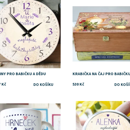
upnost:
Skladem
Dostupnost:
Skladem
INY PRO BABIČKU A DĚDU
KRABIČKA NA ČAJ PRO BABIČK
7 Kč
530 Kč
upnost:
Skladem
Dostupnost:
Skladem