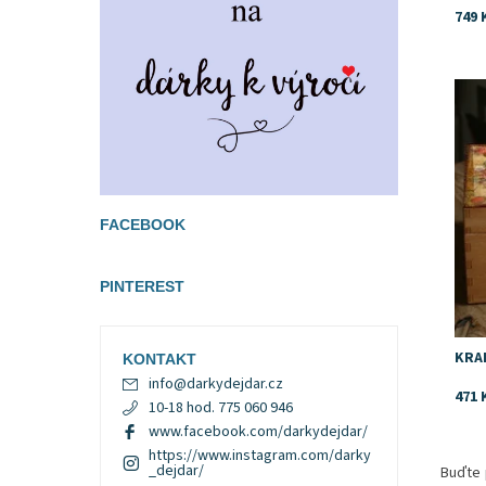
749 
Dost
FACEBOOK
PINTEREST
KRA
KONTAKT
info
@
darkydejdar.cz
471 
10-18 hod. 775 060 946
www.facebook.com/darkydejdar/
https://www.instagram.com/darky
_dejdar/
Buďte 