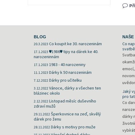
Př
BLOG
NAŠE 
Co koupit ke 30. narozeninám
Co nap
20.3.2023
svatbě
♥1986♥ tipy na dárek ke 40.
17.1.2023
Svatba
narozeninnám
okamži
1983 - 40 narozeniny
17.1.2023
emocí,
Dárky k 50 narozeninám
11.1.2023
novoma
Dárky pro učitelku
7.12.2022
uvědomí
Vánoce, dárky a všechen ten
3.12.2022
Jaký v
blázinec okolo
pro tat
Listopad měsíc duševního
2.12.2022
Co daro
zdraví mužů
naroze
Šperkovnice na zeď, skvělý
29.11.2022
dárky 
dárek pro ženu
životn
Dárky s motivy pro muže
28.11.2022
vybírát