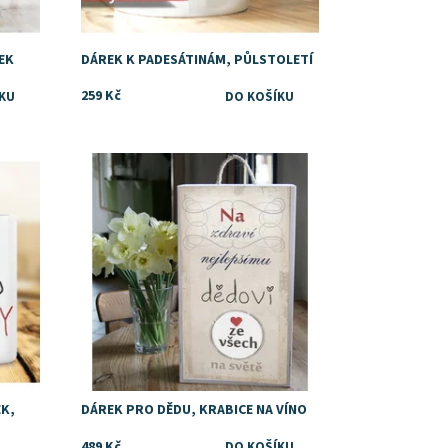
EK
DÁREK K PADESÁTINÁM, PŮLSTOLETÍ
259 Kč
Dostupnost:
Skladem
EK,
DÁREK PRO DĚDU, KRABICE NA VÍNO
489 Kč