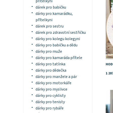
přítelkyni
Dost
dárek pro babičku
dárky pro kamarádku,
přítelkyni
dárek pro sestru
dárek pro zdravotní sestřičku
dárky pro kolegu kolegyni
dárky pro babičku a dědu
dárky pro muže
dárky pro kamaráda přítele
dárky pro tatínka
HOD
dárky pro dědečka
1 28
dárky pro manžele a pár
dárky pro motorkáře
dárky pro myslivce
Dost
dárky pro cyklisty
dárky pro tenisty
dárky pro rybáře