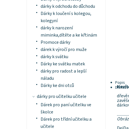
dárky k odchodu do důchodu
Dárky k loučení s kolegou,
kolegyní
dárky k narození
miminka,dítěte a ke křtinám
Promoce dárky
dárek k výročí pro muže
dárky k svátku
Dárky ke svátku matek
dárky pro radost a lepší
náladu
Popis
Dárky ke dni otců
Nevít
Diskuze
dřevě
dárky pro učitelku učitele
zavěš
Dárek pro paní učitelku ve
dárko
školce
..............
Obráze
Dárek pro třídní učitelku a
učitele
DejDar