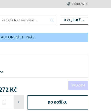
PŘIHLÁŠENÍ
0 ks /
0 Kč
A AUTORSKÝCH PRÁV
no
SKLADEM
272 Kč
+