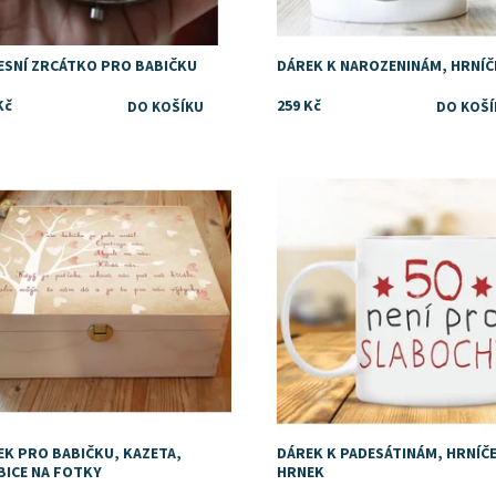
ESNÍ ZRCÁTKO PRO BABIČKU
DÁREK K NAROZENINÁM, HRNÍČ
Kč
259 Kč
upnost:
Skladem
Dostupnost:
Skladem
ka:
DejDar
EK PRO BABIČKU, KAZETA,
DÁREK K PADESÁTINÁM, HRNÍČ
BICE NA FOTKY
HRNEK