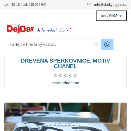
10-18 hod. 775 060 946
info
@
darkydejdar.cz
0 Kč
0 ks /
DŘEVĚNÁ ŠPERKOVNICE, MOTIV
CHANEL
Neohodnoceno