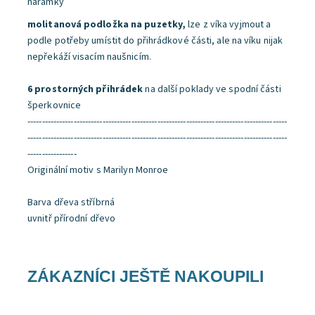
náramky
molitanová podložka na puzetky,
lze z víka vyjmout a
podle potřeby umístit do přihrádkové části, ale na víku nijak
nepřekáží visacím naušnicím.
6 prostorných přihrádek
na další poklady ve spodní části
šperkovnice
------------------------------------------------------------------------------------------
------------------------------------------------------------------------------------------
-----------------
Originální motiv s Marilyn Monroe
Barva dřeva stříbrná
uvnitř přírodní dřevo
ZÁKAZNÍCI JEŠTĚ NAKOUPILI
Dostupnost:
Skladem