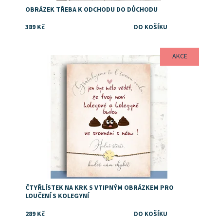
OBRÁZEK TŘEBA K ODCHODU DO DŮCHODU
389 Kč
AKCE
Drobný dárek pro kolegyni
Dostupnost:
Skladem
ČTYŘLÍSTEK NA KRK S VTIPNÝM OBRÁZKEM PRO
LOUČENÍ S KOLEGYNÍ
289 Kč