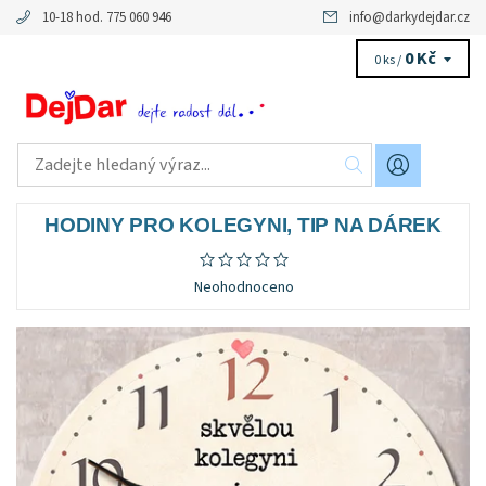
10-18 hod. 775 060 946
info
@
darkydejdar.cz
0 Kč
0 ks /
HODINY PRO KOLEGYNI, TIP NA DÁREK
Neohodnoceno