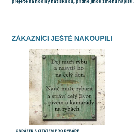
přejete na hodiny natisknou, přídně jinou změnu nápisu.
ZÁKAZNÍCI JEŠTĚ NAKOUPILI
Dostupnost:
Skladem
OBRÁZEK S CITÁTEM PRO RYBÁŘE