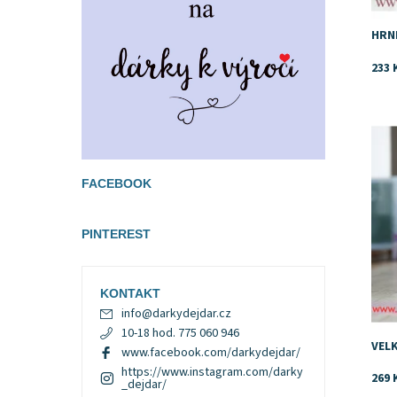
HRN
233 
Dost
Znač
FACEBOOK
PINTEREST
KONTAKT
info
@
darkydejdar.cz
10-18 hod. 775 060 946
VEL
www.facebook.com/darkydejdar/
https://www.instagram.com/darky
269 
_dejdar/