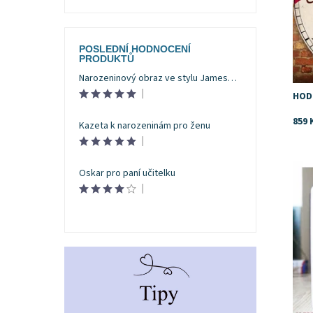
POSLEDNÍ HODNOCENÍ
PRODUKTŮ
Narozeninový obraz ve stylu Jamese Bonda
|
HOD
859 
Kazeta k narozeninám pro ženu
|
Dost
Oskar pro paní učitelku
Znač
|