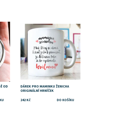
Dostupnost:
Skladem
Značka:
DejDar
BĚ OD
DÁREK PRO MAMINKU ŽENICHA
ORIGINÁLNÍ HRNÍČEK
242 Kč