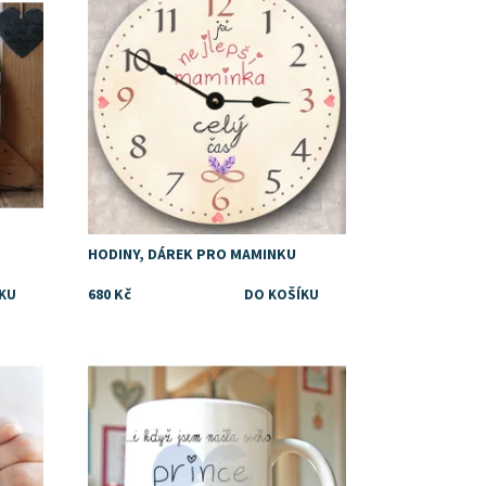
Značka:
DejDar
HODINY, DÁREK PRO MAMINKU
680 Kč
Dostupnost:
Skladem