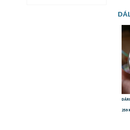
DÁL
Dost
DÁR
259 