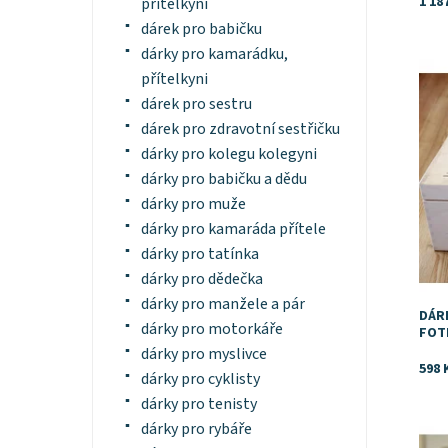
1 18
přítelkyni
dárek pro babičku
dárky pro kamarádku,
Dost
přítelkyni
Znač
dárek pro sestru
dárek pro zdravotní sestřičku
dárky pro kolegu kolegyni
dárky pro babičku a dědu
dárky pro muže
dárky pro kamaráda přítele
dárky pro tatínka
dárky pro dědečka
dárky pro manžele a pár
DÁR
dárky pro motorkáře
FOT
dárky pro myslivce
598 
dárky pro cyklisty
dárky pro tenisty
dárky pro rybáře
Dost