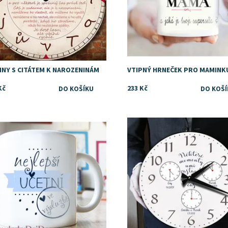
INY S CITÁTEM K NAROZENINÁM
VTIPNÝ HRNEČEK PRO MAMINK
Kč
233 Kč
upnost:
Skladem
Dostupnost:
Skladem
ka:
DejDar
Značka:
DejDar