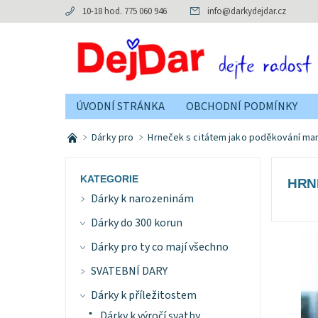
10-18 hod. 775 060 946
info
@
darkydejdar.cz
ÚVODNÍ STRÁNKA
OBCHODNÍ PODMÍNKY
Dárky pro
Hrneček s citátem jako poděkování ma
KATEGORIE
HRN
Dárky k narozeninám
Dárky do 300 korun
Dárky pro ty co mají všechno
SVATEBNÍ DARY
Dárky k příležitostem
Dárky k výročí svatby