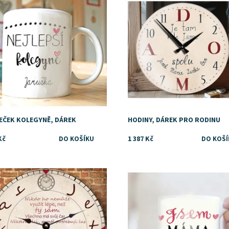
ka:
DejDar
Značka:
DejDar
EČEK KOLEGYNĚ, DÁREK
HODINY, DÁREK PRO RODINU
Kč
1 387 Kč
Dostupnost:
Skladem
Značka:
DejDar
upnost:
Skladem