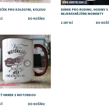
EČEK PRO KOLEGYNI, KOLEGU
DÁREK PRO RODINU, HODINY S
NEJKRÁSNĚJŠÍMI MOMENTY
Kč
1 387 Kč
upnost:
Skladem
ka:
DejDar
KÝ HRNEK S MOTORKOU
Kč