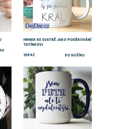
U
HRNEK KE SVATBĚ JAKO PODĚKOVÁNÍ
TATÍNKOVI
259 Kč
Dostupnost:
Skladem
Značka:
DejDar