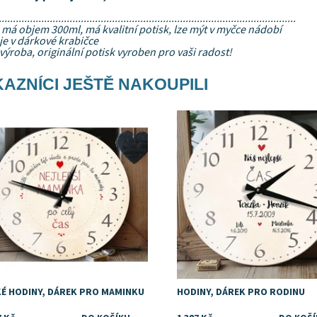
.........................................................................................................
má objem 300ml, má kvalitní potisk, lze mýt v myčce nádobí
je v dárkové krabičce
výroba, originální potisk vyroben pro vaši radost!
AZNÍCI JEŠTĚ NAKOUPILI
upnost:
Skladem
Dostupnost:
Skladem
ka:
DejDar
Značka:
DejDar
KÉ HODINY, DÁREK PRO MAMINKU
HODINY, DÁREK PRO RODINU