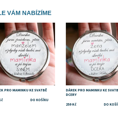
E VÁM NABÍZÍME
upnost:
Skladem
Dostupnost:
Skladem
EK PRO MAMINKU KE SVATBĚ
DÁREK PRO MAMINKU KE SVAT
DCERY
Kč
259 Kč