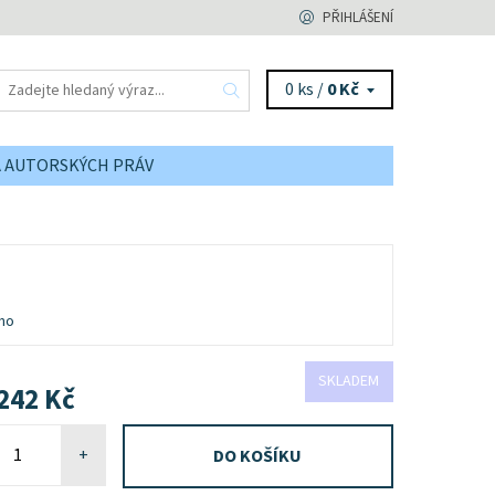
PŘIHLÁŠENÍ
0 ks /
0 Kč
A AUTORSKÝCH PRÁV
no
SKLADEM
242 Kč
+