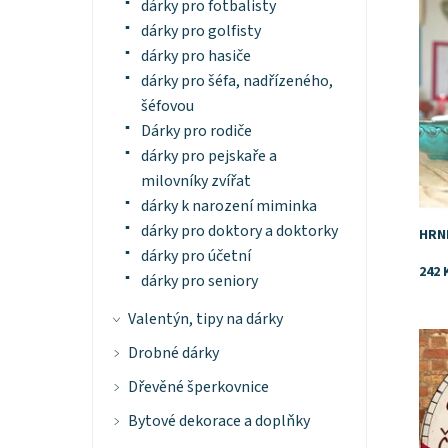
Znač
dárky pro fotbalisty
dárky pro golfisty
dárky pro hasiče
dárky pro šéfa, nadřízeného,
šéfovou
Dárky pro rodiče
dárky pro pejskaře a
milovníky zvířat
dárky k narození miminka
dárky pro doktory a doktorky
HRN
dárky pro účetní
242 
dárky pro seniory
Valentýn, tipy na dárky
Drobné dárky
Dost
Dřevěné šperkovnice
Bytové dekorace a doplňky