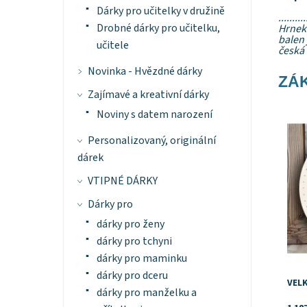
Dárky pro učitelky v družině
..........
Drobné dárky pro učitelku,
Hrnek 
balen 
učitele
česká 
Novinka - Hvězdné dárky
ZÁK
Zajímavé a kreativní dárky
Dost
Noviny s datem narození
Znač
Personalizovaný, originální
dárek
VTIPNÉ DÁRKY
Dárky pro
dárky pro ženy
dárky pro tchyni
dárky pro maminku
dárky pro dceru
VEL
dárky pro manželku a