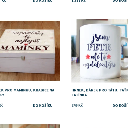
7 Kč
1 387 Kč
upnost:
Skladem
Dostupnost:
Skladem
ka:
DejDar
Značka:
DejDar
EK PRO MAMINKU, KRABICE NA
HRNEK, DÁREK PRO TÁTU, TAŤ
KY
TATÍNKA
Kč
249 Kč
upnost:
Skladem
Dostupnost:
Skladem