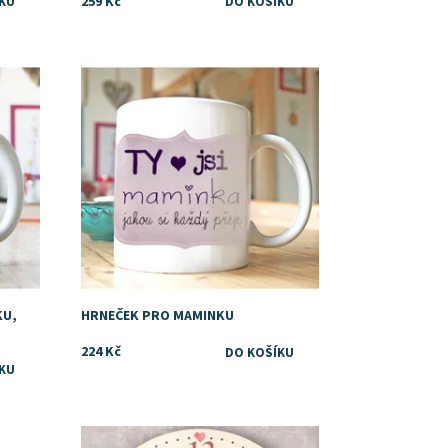
259 Kč
Dostupnost:
Skladem
Značka:
DejDar
KU,
HRNEČEK PRO MAMINKU
224 Kč
Dostupnost:
Skladem