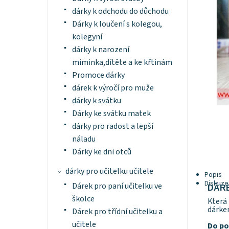
dárky k odchodu do důchodu
Dárky k loučení s kolegou,
kolegyní
dárky k narození
miminka,dítěte a ke křtinám
Promoce dárky
dárek k výročí pro muže
dárky k svátku
Dárky ke svátku matek
dárky pro radost a lepší
náladu
Dárky ke dni otců
dárky pro učitelku učitele
Popis
Diskuze
Dárek pro paní učitelku ve
DÁRE
školce
Která
dárke
Dárek pro třídní učitelku a
učitele
Do po