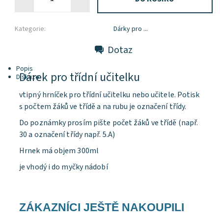
Kategorie:
Dárky pro ...
Dotaz
Popis
Dárek pro třídní učitelku
Diskuze
vtipný hrníček pro třídní učitelku nebo učitele. Potisk
s počtem žáků ve třídě a na rubu je označení třídy.
Do poznámky prosím pište počet žáků ve třídě (např.
30 a označení třídy např. 5.A)
Hrnek má objem 300ml
je vhodý i do myčky nádobí
ZÁKAZNÍCI JEŠTĚ NAKOUPILI