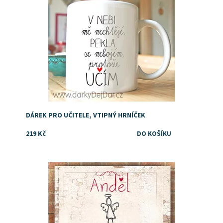
DÁREK PRO UČITELE, VTIPNÝ HRNÍČEK
219 Kč
Nápad a dárek pro paní učitelku nebo paní vychovatelku
Dostupnost:
Skladem