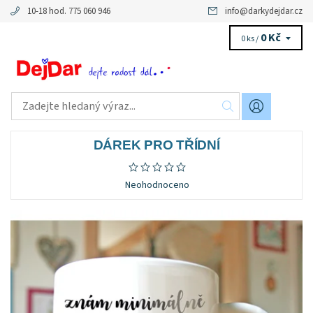
10-18 hod. 775 060 946
info
@
darkydejdar.cz
0 Kč
0 ks /
DÁREK PRO TŘÍDNÍ
Neohodnoceno