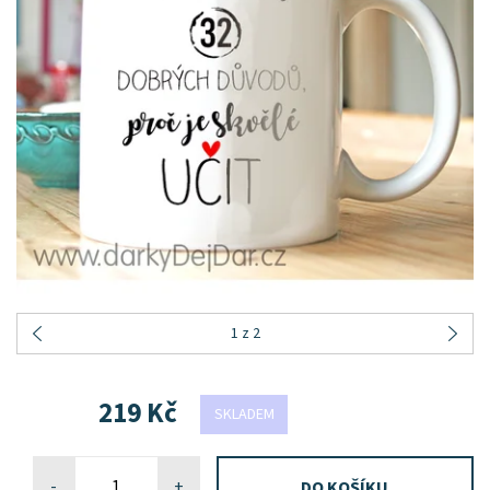
1
z 2
219 Kč
SKLADEM
-
+