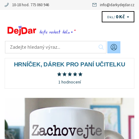
10-18 hod. 775 060 946
info
@
darkydejdar.cz
0 Kč
0 ks /
HRNÍČEK, DÁREK PRO PANÍ UČITELKU
1 hodnocení