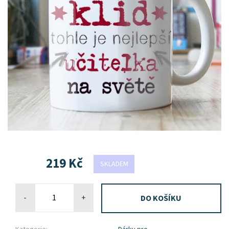
219 Kč
SKLADEM
-
+