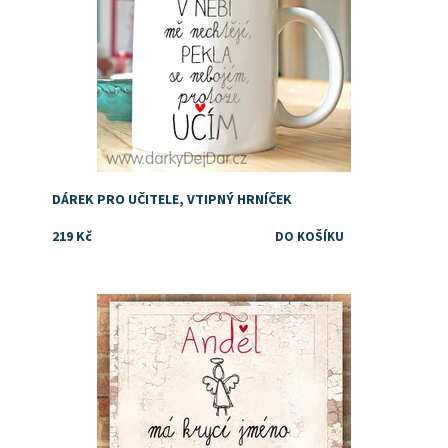
DÁREK PRO UČITELE, VTIPNÝ HRNÍČEK
219 Kč
Nápad a dárek pro paní učitelku nebo paní vychovatelku
Dostupnost:
Skladem