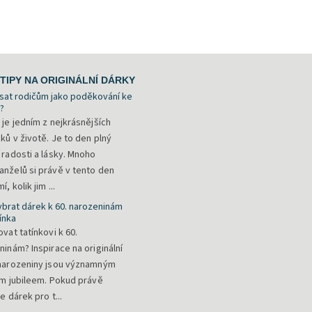
TIPY NA ORIGINÁLNÍ DÁRKY
sat rodičům jako poděkování ke
?
 je jedním z nejkrásnějších
ků v životě. Je to den plný
 radosti a lásky. Mnoho
nželů si právě v tento den
, kolik jim ...
ybrat dárek k 60. narozeninám
ínka
vat tatínkovi k 60.
ninám? Inspirace na originální
narozeniny jsou významným
ím jubileem. Pokud právě
e dárek pro t...