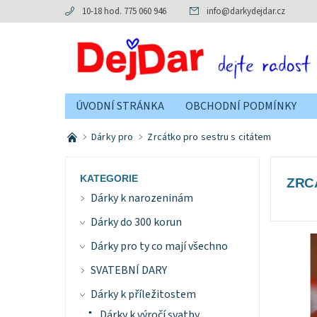
10-18 hod. 775 060 946
info
@
darkydejdar.cz
ÚVODNÍ STRÁNKA
OBCHODNÍ PODMÍNKY
Dárky pro
Zrcátko pro sestru s citátem
KATEGORIE
ZRC
Dárky k narozeninám
Dárky do 300 korun
Dárky pro ty co mají všechno
SVATEBNÍ DARY
Dárky k příležitostem
Dárky k výročí svatby