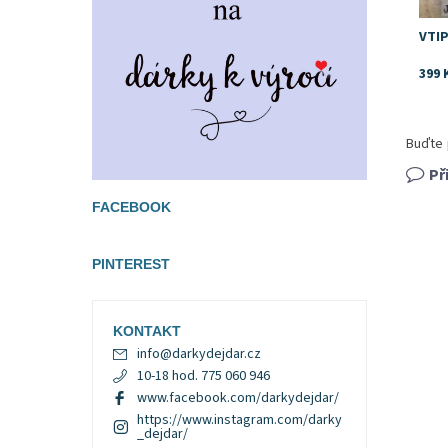
VTI
399 
Buďte 
Př
FACEBOOK
PINTEREST
KONTAKT
info
@
darkydejdar.cz
10-18 hod. 775 060 946
www.facebook.com/darkydejdar/
https://www.instagram.com/darky
_dejdar/