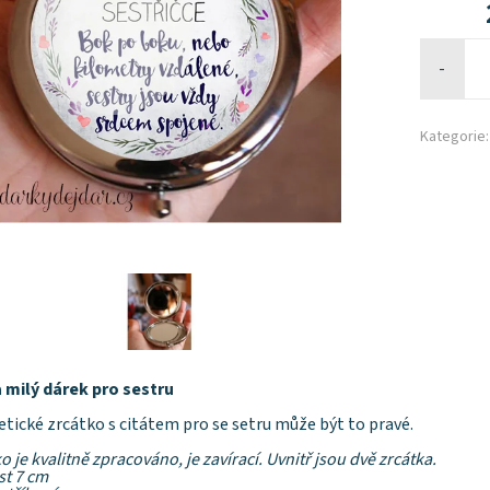
-
Kategorie:
a milý dárek pro sestru
ické zrcátko s citátem pro se setru může být to pravé.
o je kvalitně zpracováno, je zavírací. Uvnitř jsou dvě zrcátka.
st 7 cm