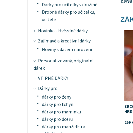
barva 
Dárky pro učitelky v družině
Drobné dárky pro učitelku,
ZÁK
učitele
Novinka - Hvězdné dárky
Dost
Zajímavé a kreativní dárky
Noviny s datem narození
Personalizovaný, originální
dárek
VTIPNÉ DÁRKY
Dárky pro
dárky pro ženy
dárky pro tchyni
ZRC
HRDI
dárky pro maminku
dárky pro dceru
259 
dárky pro manželku a