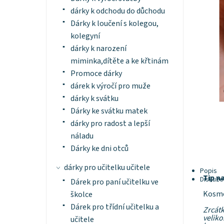
dárky k odchodu do důchodu
Dárky k loučení s kolegou,
kolegyní
dárky k narození
miminka,dítěte a ke křtinám
Promoce dárky
dárek k výročí pro muže
dárky k svátku
Dárky ke svátku matek
dárky pro radost a lepší
náladu
Dárky ke dni otců
dárky pro učitelku učitele
Popis
Tip n
Diskuze
Dárek pro paní učitelku ve
Kosmet
školce
Dárek pro třídní učitelku a
Zrcátk
veliko
učitele