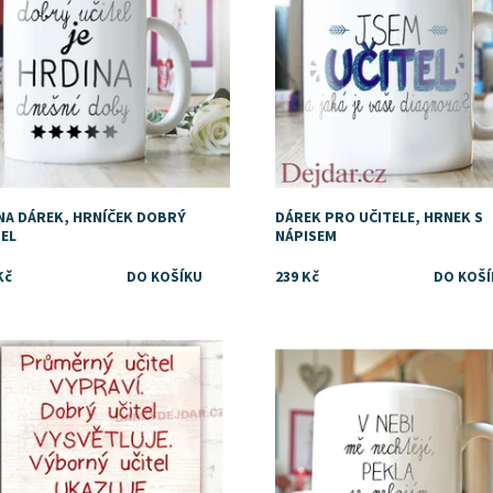
 NA DÁREK, HRNÍČEK DOBRÝ
DÁREK PRO UČITELE, HRNEK S
TEL
NÁPISEM
Kč
239 Kč
upnost:
Skladem
Dostupnost:
Skladem