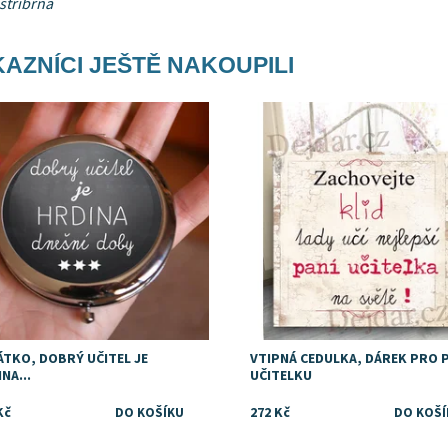
stříbrná
AZNÍCI JEŠTĚ NAKOUPILI
upnost:
Skladem
Dostupnost:
Skladem
ÁTKO, DOBRÝ UČITEL JE
VTIPNÁ CEDULKA, DÁREK PRO 
NA...
UČITELKU
Kč
272 Kč