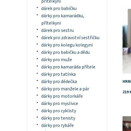
přítelkyni
Dost
dárek pro babičku
dárky pro kamarádku,
přítelkyni
dárek pro sestru
dárek pro zdravotní sestřičku
dárky pro kolegu kolegyni
dárky pro babičku a dědu
dárky pro muže
dárky pro kamaráda přítele
dárky pro tatínka
dárky pro dědečka
HRN
dárky pro manžele a pár
219 
dárky pro motorkáře
dárky pro myslivce
dárky pro cyklisty
Dost
dárky pro tenisty
dárky pro rybáře