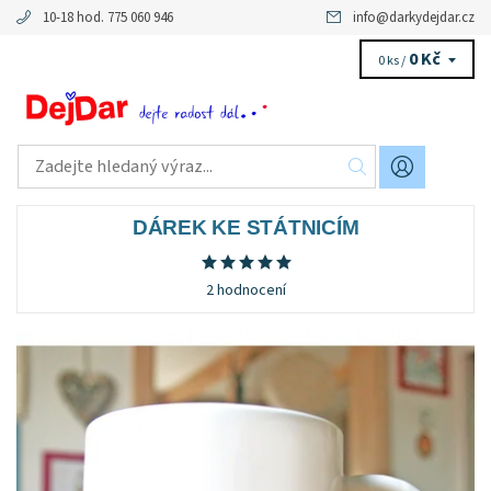
10-18 hod. 775 060 946
info
@
darkydejdar.cz
0 Kč
0 ks /
DÁREK KE STÁTNICÍM
2 hodnocení