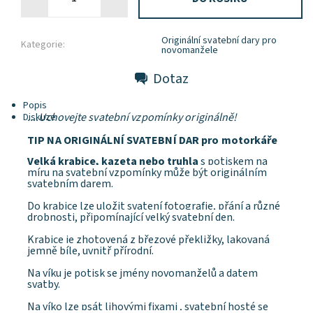
Originální svatební dary pro
Kategorie:
novomanžele
Dotaz
Popis
....Uchovejte svatební vzpomínky originálně!
Diskuze
TIP
NA ORIGINÁLNÍ SVATEBNÍ DAR
pro motorkáře
Velká krabice, kazeta nebo truhla
s potiskem na
míru na svatební vzpomínky může být originálním
svatebním darem.
Do krabice lze uložit svatení fotografie, přání a různé
drobnosti, připomínající velký svatební den.
Krabice je zhotovená z březové překližky, lakovaná
jemně bíle, uvnitř přírodní.
Na víku je potisk se jmény novomanželů a datem
svatby.
Na víko lze psát lihovými fixami , svatební hosté se