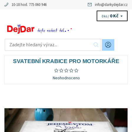
10-18 hod. 775 060 946
info
@
darkydejdar.cz
0 Kč
0 ks /
SVATEBNÍ KRABICE PRO MOTORKÁŘE
Neohodnoceno