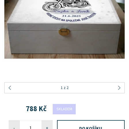
1
z 2
788 Kč
SKLADEM
-
+