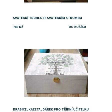
SVATEBNÍ TRUHLA SE SVATEBNÍM STROMEM
788 Kč
Tip na dárek pro třídní nebo oblíbenou paní učitelku.
Dostupnost:
Skladem
KRABICE, KAZETA, DÁREK PRO TŘÍDNÍ UČITELKU