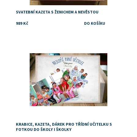
SVATEBNÍ KAZETA S ŽENICHEM A NEVĚSTOU
989 Kč
Tip na dárek pro třídní nebo oblíbenou paní učitelku.
Personalizovaný dárek s fotkou dětí
Dostupnost:
Skladem
KRABICE, KAZETA, DÁREK PRO TŘÍDNÍ UČITELKU S
FOTKOU DO ŠKOLY I ŠKOLKY