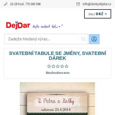
10-18 hod. 775 060 946
info
@
darkydejdar.cz
0 Kč
0 ks /
SVATEBNÍ TABULE SE JMÉNY, SVATEBNÍ
DÁREK
Neohodnoceno