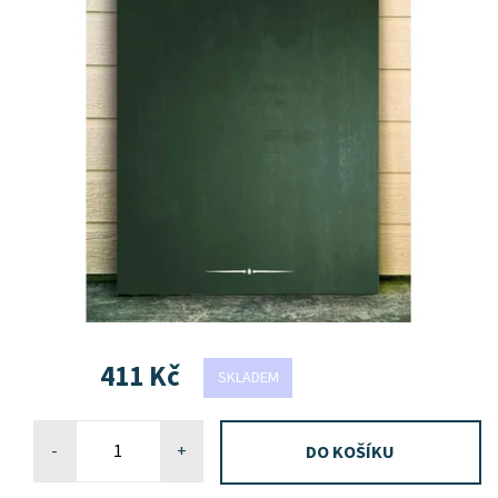
411 Kč
SKLADEM
-
+