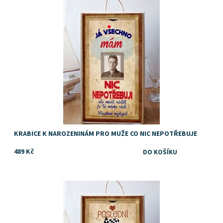
Dostupnost:
Skladem
Značka:
DejDar
KRABICE K NAROZENINÁM PRO MUŽE CO NIC NEPOTŘEBUJE
489 Kč
Kazeta, krabice nebo box na víno nebo jiný alkohol, pochutiny
nebo drobné dárky jako dárek k narozeninám
Dostupnost:
Skladem