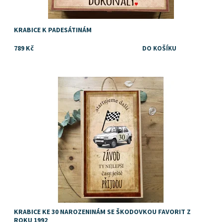
KRABICE K PADESÁTINÁM
789 Kč
TIP na dárek k narozeninám pro muže
Dostupnost:
Skladem
Značka:
DejDar
KRABICE KE 30 NAROZENINÁM SE ŠKODOVKOU FAVORIT Z
ROKU 1992