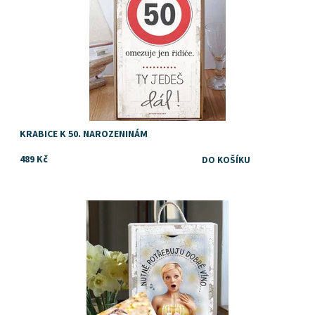
KRABICE K 50. NAROZENINÁM
489 Kč
TIP na dárek k 50. narozeninám pro muže
Dostupnost:
Skladem
Značka:
DejDar