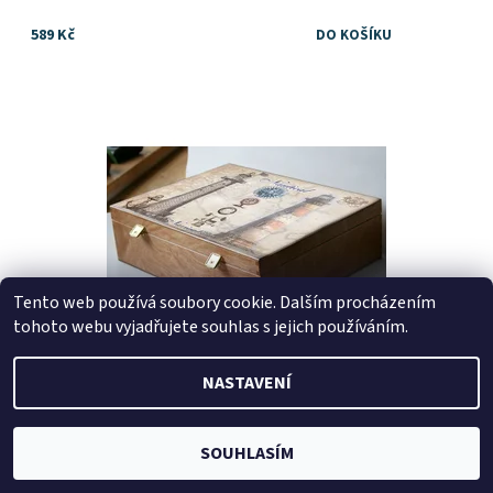
589 Kč
Dostupnost:
Skladem
Tento web používá soubory cookie. Dalším procházením
tohoto webu vyjadřujete souhlas s jejich používáním.
NASTAVENÍ
KRABICE S MÁJÁKY, DÁREK PRO MUŽE
799 Kč
SOUHLASÍM