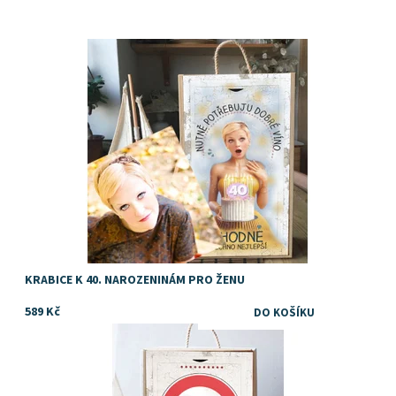
TIP na dárek k 50. narozeninám pro muže
Dostupnost:
Skladem
Značka:
DejDar
KRABICE K 40. NAROZENINÁM PRO ŽENU
589 Kč
TIP na dárek k 50. narozeninám pro muže
Dostupnost:
Skladem
Značka:
DejDar