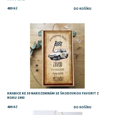
489 Kč
Kazeta, krabice nebo box na víno nebo jiný alkohol, pochutiny
nebo drobné dárky jako dárek k narozeninám
Dostupnost:
Skladem
KRABICE KE 30 NAROZENINÁM SE ŠKODOVKOU FAVORIT Z
ROKU 1993
489 Kč
Dostupnost:
Skladem