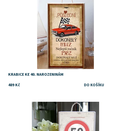
Značka:
DejDar
KRABICE KE 40. NAROZENINÁM
489 Kč
Kazeta, krabice nebo box na víno nebo jiný alkohol, pochutiny
nebo drobné dárky
Dostupnost:
Skladem