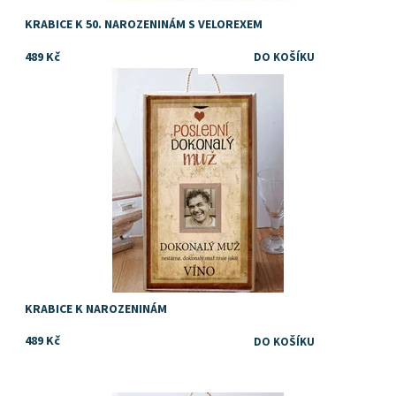
KRABICE K 50. NAROZENINÁM S VELOREXEM
489 Kč
TIP na dárek k narozeninám pro muže
Dostupnost:
Skladem
Značka:
DejDar
KRABICE K NAROZENINÁM
489 Kč