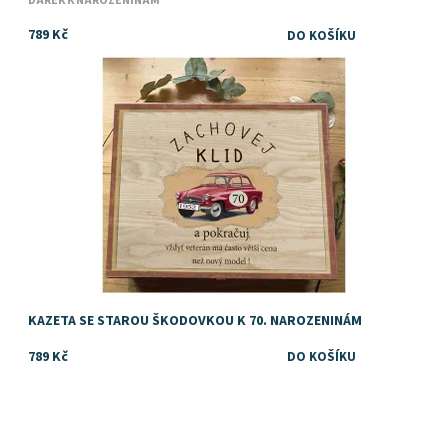
DÁREK K NAROZENINÁM
789 Kč
Dárek k 70. narozeninám
Dostupnost:
Skladem
KAZETA SE STAROU ŠKODOVKOU K 70. NAROZENINÁM
789 Kč
Dostupnost:
Skladem