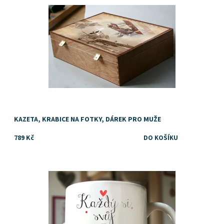
KAZETA, KRABICE NA FOTKY, DÁREK PRO MUŽE
789 Kč
Tip na vtipný dárek pro kamarádku, kolegyni, šéfovou...
Dostupnost:
Skladem