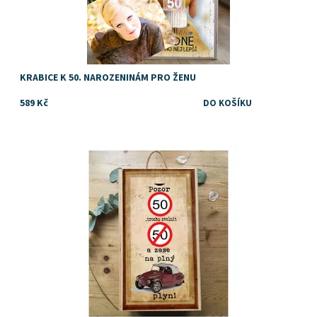
KRABICE K 50. NAROZENINÁM PRO ŽENU
589 Kč
TIP na dárek k 50. narozeninám pro muže s legendárním
Velorexem
Dostupnost:
Skladem
Značka:
DejDar