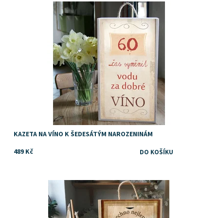
Dostupnost:
Skladem
KAZETA NA VÍNO K ŠEDESÁTÝM NAROZENINÁM
489 Kč
TIP na dárek pro golfistu
Dostupnost:
Skladem
Značka:
DejDar