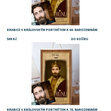
KRABICE S KRÁLOVSKÝM PORTRÉTEM K 60. NAROZENINÁM
589 Kč
TIP na dárek k 60. narozeninám pro muže
Dostupnost:
Skladem
Značka:
DejDar
KRABICE S KRÁLOVSKÝM PORTRÉTEM K 70. NAROZENINÁM