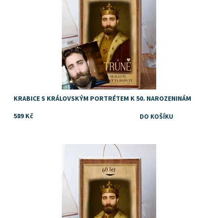
KRABICE S KRÁLOVSKÝM PORTRÉTEM K 50. NAROZENINÁM
589 Kč
TIP na dárek k 60. narozeninám pro muže
Dostupnost:
Skladem
Značka:
DejDar