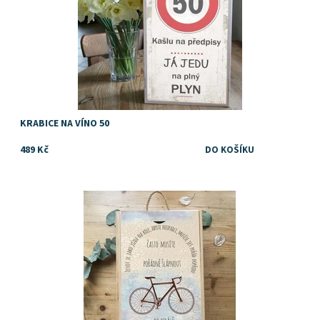
KRABICE NA VÍNO 50
489 Kč
Kazeta, krabice nebo box na víno nebo jiný alkohol, pochutiny
nebo drobné dárky jako dárek pro vášnivého cyklistu
Dostupnost:
Skladem