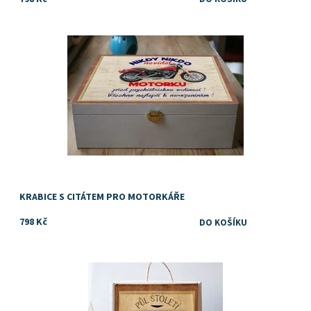
Dostupnost:
Skladem
KRABICE S CITÁTEM PRO MOTORKÁŘE
798 Kč
TIP na dárek k 50. narozeninám pro muže
Dostupnost:
Skladem
Značka:
DejDar