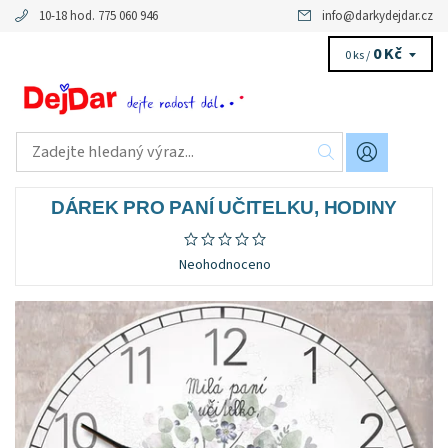
10-18 hod. 775 060 946
info
@
darkydejdar.cz
0 Kč
0 ks /
DÁREK PRO PANÍ UČITELKU, HODINY
Neohodnoceno