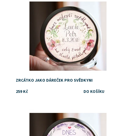
ZRCÁTKO JAKO DÁREČEK PRO SVĚDKYNI
259 Kč
Potěšte svojí sestru milým dárkem!
Dostupnost:
Skladem