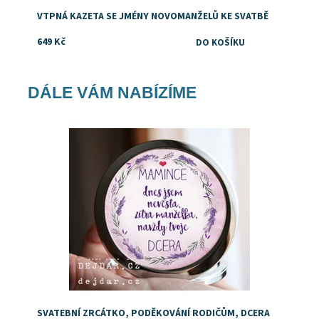
VTPNÁ KAZETA SE JMÉNY NOVOMANŽELŮ KE SVATBĚ
649 Kč
DÁLE VÁM NABÍZÍME
Dostupnost:
Skladem
SVATEBNÍ ZRCÁTKO, PODĚKOVÁNÍ RODIČŮM, DCERA