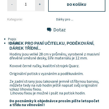
-
+
Kategorie:
Dárky pro ...
Dotaz
Popis
Diskuze
DÁREK PRO PANÍ UČITELKU, PODĚKOVÁNÍ,
DÁREK TŘÍDNÍ...
Hodiny jsou velké 28 cm v průměru, vyrobené z masivní
dřevěné směsné desky, šíře materiálu je 12 mm.
Kovové černé ručky, kvalitní strojek Quarz.
Originální potisk s vyznáním a poděkuváním.
Ze zadní strany jsou lakované jemně stříbrnou barvou,
můžete tedy na rub hodin ještě napsat svůj originální
vzkaz lihovou fixou.
Lihovou fixou je možné i psát na potisk hodin.
Do poznámky k objednávce prosím pište letopočet
a třídu na věnování !