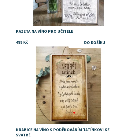
KAZETA NA VÍNO PRO UČITELE
489 Kč
Poděkování tatínkovi, dárek ke svatbě od dcery
Dostupnost:
Skladem
KRABICE NA VÍNO S PODĚKOVÁNÍM TATÍNKOVI KE
SVATBĚ